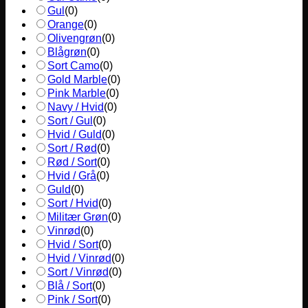
Gul
(
0
)
Orange
(
0
)
Olivengrøn
(
0
)
Blågrøn
(
0
)
Sort Camo
(
0
)
Gold Marble
(
0
)
Pink Marble
(
0
)
Navy / Hvid
(
0
)
Sort / Gul
(
0
)
Hvid / Guld
(
0
)
Sort / Rød
(
0
)
Rød / Sort
(
0
)
Hvid / Grå
(
0
)
Guld
(
0
)
Sort / Hvid
(
0
)
Militær Grøn
(
0
)
Vinrød
(
0
)
Hvid / Sort
(
0
)
Hvid / Vinrød
(
0
)
Sort / Vinrød
(
0
)
Blå / Sort
(
0
)
Pink / Sort
(
0
)