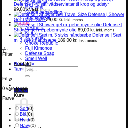
Beskyttelse
Defense | 40 stk. vådservietter til krop og udstyr
Hygiejne
99,00
kr.
Inkl. moms
Skade behandling
Defense | Shower
Sportstasker
Gel Travel Size
39,00
kr.
Inkl. moms
Brands
Defense |
Aesthetic
Shower gel m. pebermynte olie
69,00
kr.
Inkl. moms
Kingz
Defense | Sæt
Scramble
m. 3 styks håndsæbe
189,00
kr.
Inkl. moms
Choke Republic
Fuji Kimonos
Defense Soap
Filter
Smell Well
Kontakt
Reset all
×
Søg
Tan
×
efter:
Filter
0
vare found
0,00
kr.
Kurv
Farve
Sort
(
0
)
Blå
(
0
)
Hvid
(
0
)
Navy
(
0
)