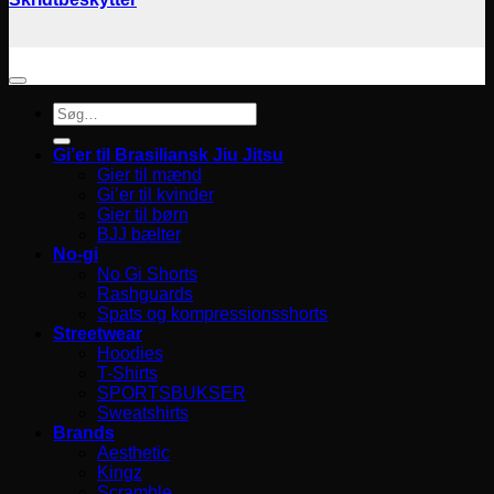
Søg
efter:
Gi’er til Brasiliansk Jiu Jitsu
Gier til mænd
Gi’er til kvinder
Gier til børn
BJJ bælter
No-gi
No Gi Shorts
Rashguards
Spats og kompressionsshorts
Streetwear
Hoodies
T-Shirts
SPORTSBUKSER
Sweatshirts
Brands
Aesthetic
Kingz
Scramble