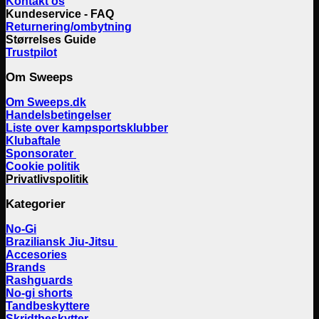
Kontakt os
Kundeservice - FAQ
Returnering/ombytning
Størrelses Guide
Trustpilot
Om Sweeps
Om Sweeps.dk
Handelsbetingelser
Liste over kampsportsklubber
Klubaftale
Sponsorater
Cookie politik
Privatlivspolitik
Kategorier
No-Gi
Braziliansk Jiu-Jitsu
Accesories
Brands
Rashguards
No-gi shorts
Tandbeskyttere
Skridtbeskytter