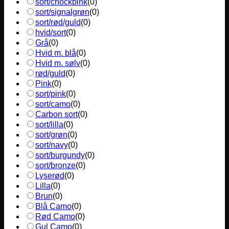
sort/chockpink
(
0
)
sort/signalgrøn
(
0
)
sort/rød/guld
(
0
)
hvid/sort
(
0
)
Grå
(
0
)
Hvid m. blå
(
0
)
Hvid m. sølv
(
0
)
rød/guld
(
0
)
Pink
(
0
)
sort/pink
(
0
)
sort/camo
(
0
)
Carbon sort
(
0
)
sort/lilla
(
0
)
sort/grøn
(
0
)
sort/navy
(
0
)
sort/burgundy
(
0
)
sort/bronze
(
0
)
Lyserød
(
0
)
Lilla
(
0
)
Brun
(
0
)
Blå Camo
(
0
)
Rød Camo
(
0
)
Gul Camo
(
0
)