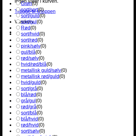
Ingen varer i kurven.
Grøn
(
0
)
sort/sort
(
0
)
Tilbage til shoppen
sort/guld
(
0
)
sort/gul
(
0
)
Varekurv
Rød
(
0
)
sort/hvid
(
0
)
sort/rød
(
0
)
pink/sølv
(
0
)
gul/blå
(
0
)
rød/sølv
(
0
)
hvid/rød/blå
(
0
)
metallisk guld/sølv
(
0
)
metallisk rød/guld
(
0
)
hvid/guld
(
0
)
sort/grå
(
0
)
blå/rød
(
0
)
grå/gul
(
0
)
rød/grå
(
0
)
sort/blå
(
0
)
blå/hvid
(
0
)
rød/hvid
(
0
)
sort/sølv
(
0
)