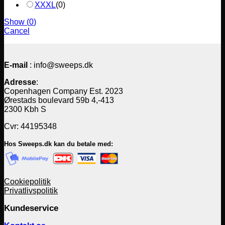
XXXL
(
0
)
Show
(
0
)
Cancel
E-mail
: info@sweeps.dk
Adresse
:
Copenhagen Company Est. 2023
Ørestads boulevard 59b 4,-413
2300 Kbh S
Cvr: 44195348
Hos Sweeps.dk kan du betale med:
Cookiepolitik
Privatlivspolitik
Kundeservice