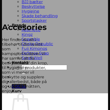
BJJ bælter
Beskyttelse
Hygiejne
Skade behandling
Sportstasker
Accesories
Brands
Aesthetic
Kingz
Scramble
Her finder du alt i
Choke Republic
tilbehør til din livsstil
Fuji Kimonos
som
Defense Soap
kampsportsudøver. Vi
Smell Well
har samlet alt fra
Kontakt
beskyttelse af din krop,
Søg
til hygiejne produkter,
efter:
som vi mener vil
beskytte og supplere
dig allerbedst, både på
og udenfor måtten,
0,00
kr.
enjoy!
Kurv