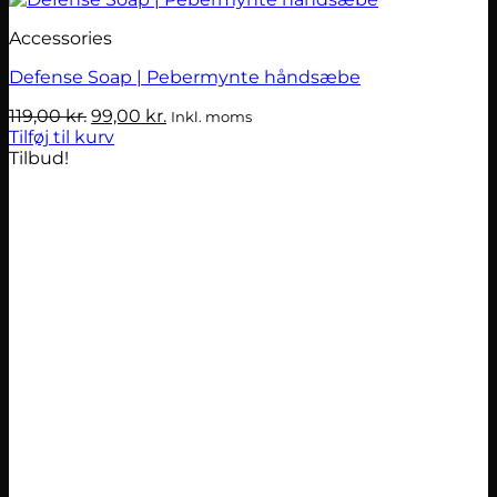
Accessories
Defense Soap | Pebermynte håndsæbe
Den
Den
119,00
kr.
99,00
kr.
Inkl. moms
oprindelige
aktuelle
Tilføj til kurv
pris
pris
Tilbud!
var:
er:
119,00 kr..
99,00 kr..