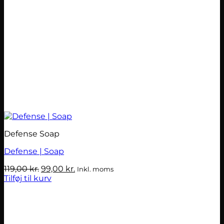
Defense Soap
Defense | Soap
Den
Den
119,00
kr.
99,00
kr.
Inkl. moms
oprindelige
aktuelle
Tilføj til kurv
pris
pris
var:
er:
119,00 kr..
99,00 kr..