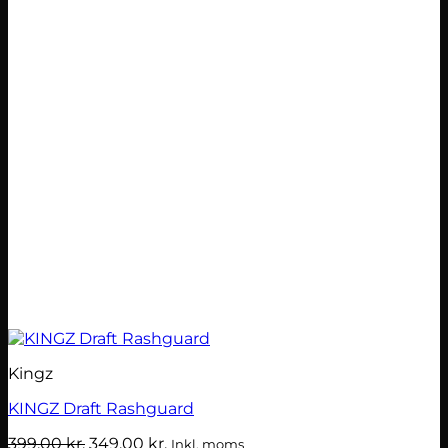
Kingz
KINGZ Draft Rashguard
Den
Den
399,00
kr.
349,00
kr.
Inkl. moms