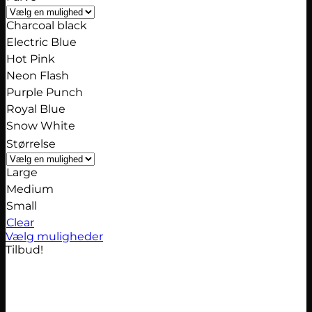
Charcoal black
Electric Blue
Hot Pink
Neon Flash
Purple Punch
Royal Blue
Snow White
Størrelse
Large
Medium
Small
Clear
Vælg muligheder
Dette
Tilbud!
vare
har
flere
varianter.