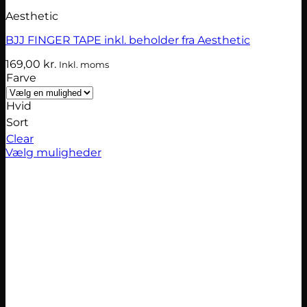
Aesthetic
BJJ FINGER TAPE inkl. beholder fra Aesthetic
169,00
kr.
Inkl. moms
Farve
Hvid
Sort
Clear
Vælg muligheder
Dette
vare
har
flere
varianter.
Mulighederne
kan
vælges
på
varesiden