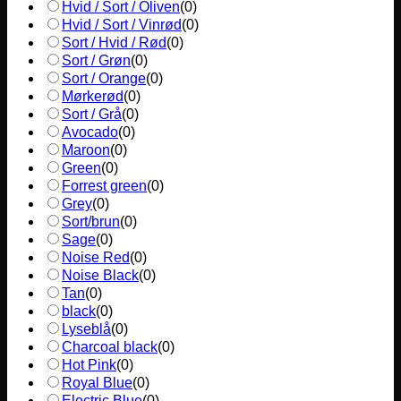
Hvid / Sort / Oliven
(
0
)
Hvid / Sort / Vinrød
(
0
)
Sort / Hvid / Rød
(
0
)
Sort / Grøn
(
0
)
Sort / Orange
(
0
)
Mørkerød
(
0
)
Sort / Grå
(
0
)
Avocado
(
0
)
Maroon
(
0
)
Green
(
0
)
Forrest green
(
0
)
Grey
(
0
)
Sort/brun
(
0
)
Sage
(
0
)
Noise Red
(
0
)
Noise Black
(
0
)
Tan
(
0
)
black
(
0
)
Lyseblå
(
0
)
Charcoal black
(
0
)
Hot Pink
(
0
)
Royal Blue
(
0
)
Electric Blue
(
0
)