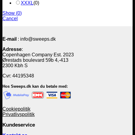
XXXL
(
0
)
Show
(
0
)
Cancel
E-mail
: info@sweeps.dk
Adresse
:
Copenhagen Company Est. 2023
Ørestads boulevard 59b 4,-413
2300 Kbh S
Cvr: 44195348
Hos Sweeps.dk kan du betale med:
Cookiepolitik
Privatlivspolitik
Kundeservice