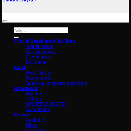
Søg
efter:
Gi’er til Brasiliansk Jiu Jitsu
Gier til mænd
Gi’er til kvinder
Gier til børn
BJJ bælter
No-gi
No Gi Shorts
Rashguards
Spats og kompressionsshorts
Streetwear
Hoodies
T-Shirts
SPORTSBUKSER
Sweatshirts
Brands
Aesthetic
Kingz
Scramble