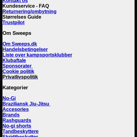
Kontakt os
Kundeservice - FAQ
Returnering/ombytning
Størrelses Guide
Trustpilot
Om Sweeps
Om Sweeps.dk
Handelsbetingelser
Liste over kampsportsklubber
Klubaftale
Sponsorater
Cookie politik
Privatlivspolitik
Kategorier
No-Gi
Braziliansk Jiu-Jitsu
Accesories
Brands
Rashguards
No-gi shorts
Tandbeskyttere
Skridtbeskytter