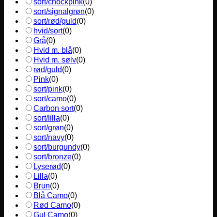
sort/chockpink
(
0
)
sort/signalgrøn
(
0
)
sort/rød/guld
(
0
)
hvid/sort
(
0
)
Grå
(
0
)
Hvid m. blå
(
0
)
Hvid m. sølv
(
0
)
rød/guld
(
0
)
Pink
(
0
)
sort/pink
(
0
)
sort/camo
(
0
)
Carbon sort
(
0
)
sort/lilla
(
0
)
sort/grøn
(
0
)
sort/navy
(
0
)
sort/burgundy
(
0
)
sort/bronze
(
0
)
Lyserød
(
0
)
Lilla
(
0
)
Brun
(
0
)
Blå Camo
(
0
)
Rød Camo
(
0
)
Gul Camo
(
0
)