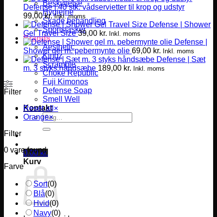
Beskyttelse
Defense | 40 stk. vådservietter til krop og udstyr
Hygiejne
99,00
kr.
Inkl. moms
Skade behandling
Defense | Shower
Sportstasker
Gel Travel Size
39,00
kr.
Inkl. moms
Brands
Defense |
Aesthetic
Shower gel m. pebermynte olie
69,00
kr.
Inkl. moms
Kingz
Defense | Sæt
Scramble
m. 3 styks håndsæbe
189,00
kr.
Inkl. moms
Choke Republic
Fuji Kimonos
Defense Soap
Filter
Smell Well
Kontakt
Reset all
×
Søg
Orange
×
efter:
Filter
0
vare found
0,00
kr.
Kurv
Farve
Sort
(
0
)
Blå
(
0
)
Hvid
(
0
)
Navy
(
0
)