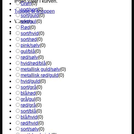
Ingen varer i kurven.
Grøn
(
0
)
sort/sort
(
0
)
Tilbage til shoppen
sort/guld
(
0
)
sort/gul
(
0
)
Varekurv
Rød
(
0
)
sort/hvid
(
0
)
sort/rød
(
0
)
pink/sølv
(
0
)
gul/blå
(
0
)
rød/sølv
(
0
)
hvid/rød/blå
(
0
)
metallisk guld/sølv
(
0
)
metallisk rød/guld
(
0
)
hvid/guld
(
0
)
sort/grå
(
0
)
blå/rød
(
0
)
grå/gul
(
0
)
rød/grå
(
0
)
sort/blå
(
0
)
blå/hvid
(
0
)
rød/hvid
(
0
)
sort/sølv
(
0
)