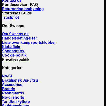
Kontakt os
Kundeservice - FAQ
Returnering/ombytning
Størrelses Guide
Trustpilot
Om Sweeps
Om Sweeps.dk
Handelsbetingelser
Liste over kampsportsklubber
Klubaftale
Sponsorater
Cookie politik
Privatlivspolitik
Kategorier
No-Gi
Braziliansk Jiu-Jitsu
Accesories
Brands
Rashguards
No-gi shorts
Tandbeskyttere
Skridtbeskytter