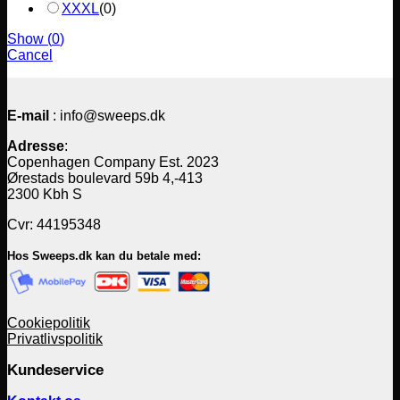
XXXL
(
0
)
Show
(
0
)
Cancel
E-mail
: info@sweeps.dk
Adresse
:
Copenhagen Company Est. 2023
Ørestads boulevard 59b 4,-413
2300 Kbh S
Cvr: 44195348
Hos Sweeps.dk kan du betale med:
Cookiepolitik
Privatlivspolitik
Kundeservice