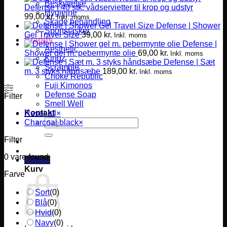
Beskyttelse
Defense | 40 stk. vådservietter til krop og udstyr
Hygiejne
99,00
kr.
Inkl. moms
Skade behandling
Defense | Shower
Sportstasker
Gel Travel Size
39,00
kr.
Inkl. moms
Brands
Defense |
Aesthetic
Shower gel m. pebermynte olie
69,00
kr.
Inkl. moms
Kingz
Defense | Sæt
Scramble
m. 3 styks håndsæbe
189,00
kr.
Inkl. moms
Choke Republic
Fuji Kimonos
Defense Soap
Filter
Smell Well
Kontakt
Reset all
×
Søg
Charcoal black
×
efter:
Filter
0
vare found
0,00
kr.
Kurv
Farve
Sort
(
0
)
Blå
(
0
)
Hvid
(
0
)
Navy
(
0
)