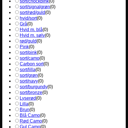
sort/chockpink
(
0
)
sort/signalgrøn
(
0
)
sort/rød/guld
(
0
)
hvid/sort
(
0
)
Grå
(
0
)
Hvid m. blå
(
0
)
Hvid m. sølv
(
0
)
rød/guld
(
0
)
Pink
(
0
)
sort/pink
(
0
)
sort/camo
(
0
)
Carbon sort
(
0
)
sort/lilla
(
0
)
sort/grøn
(
0
)
sort/navy
(
0
)
sort/burgundy
(
0
)
sort/bronze
(
0
)
Lyserød
(
0
)
Lilla
(
0
)
Brun
(
0
)
Blå Camo
(
0
)
Rød Camo
(
0
)
Gul Camo
(
0
)