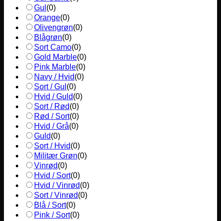
Gul
(
0
)
Orange
(
0
)
Olivengrøn
(
0
)
Blågrøn
(
0
)
Sort Camo
(
0
)
Gold Marble
(
0
)
Pink Marble
(
0
)
Navy / Hvid
(
0
)
Sort / Gul
(
0
)
Hvid / Guld
(
0
)
Sort / Rød
(
0
)
Rød / Sort
(
0
)
Hvid / Grå
(
0
)
Guld
(
0
)
Sort / Hvid
(
0
)
Militær Grøn
(
0
)
Vinrød
(
0
)
Hvid / Sort
(
0
)
Hvid / Vinrød
(
0
)
Sort / Vinrød
(
0
)
Blå / Sort
(
0
)
Pink / Sort
(
0
)