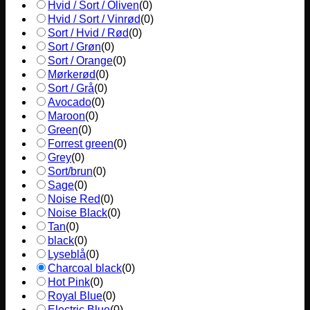
Hvid / Sort / Oliven
(
0
)
Hvid / Sort / Vinrød
(
0
)
Sort / Hvid / Rød
(
0
)
Sort / Grøn
(
0
)
Sort / Orange
(
0
)
Mørkerød
(
0
)
Sort / Grå
(
0
)
Avocado
(
0
)
Maroon
(
0
)
Green
(
0
)
Forrest green
(
0
)
Grey
(
0
)
Sort/brun
(
0
)
Sage
(
0
)
Noise Red
(
0
)
Noise Black
(
0
)
Tan
(
0
)
black
(
0
)
Lyseblå
(
0
)
Charcoal black
(
0
)
Hot Pink
(
0
)
Royal Blue
(
0
)
Electric Blue
(
0
)