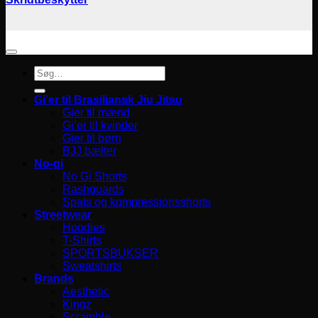
Søg
efter:
Gi’er til Brasiliansk Jiu Jitsu
Gier til mænd
Gi’er til kvinder
Gier til børn
BJJ bælter
No-gi
No Gi Shorts
Rashguards
Spats og kompressionsshorts
Streetwear
Hoodies
T-Shirts
SPORTSBUKSER
Sweatshirts
Brands
Aesthetic
Kingz
Scramble