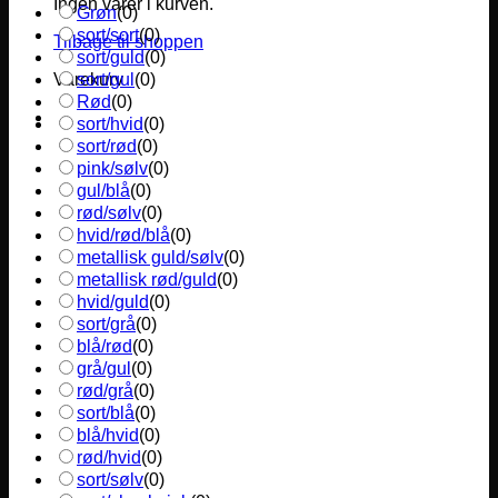
Ingen varer i kurven.
Grøn
(
0
)
sort/sort
(
0
)
Tilbage til shoppen
sort/guld
(
0
)
sort/gul
(
0
)
Varekurv
Rød
(
0
)
sort/hvid
(
0
)
sort/rød
(
0
)
pink/sølv
(
0
)
gul/blå
(
0
)
rød/sølv
(
0
)
hvid/rød/blå
(
0
)
metallisk guld/sølv
(
0
)
metallisk rød/guld
(
0
)
hvid/guld
(
0
)
sort/grå
(
0
)
blå/rød
(
0
)
grå/gul
(
0
)
rød/grå
(
0
)
sort/blå
(
0
)
blå/hvid
(
0
)
rød/hvid
(
0
)
sort/sølv
(
0
)