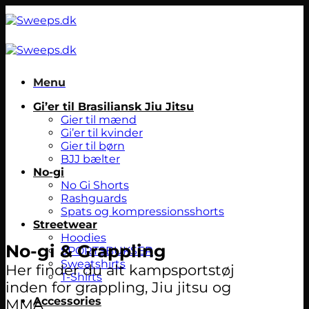
Fortsæt
til
indhold
Menu
Gi’er til Brasiliansk Jiu Jitsu
Gier til mænd
Gi’er til kvinder
Gier til børn
BJJ bælter
No-gi
No Gi Shorts
Rashguards
Spats og kompressionsshorts
Streetwear
Hoodies
No-gi & Grappling
SPORTSBUKSER
Sweatshirts
Her finder du alt kampsportstøj
T-Shirts
inden for grappling, Jiu jitsu og
Accessories
MMA