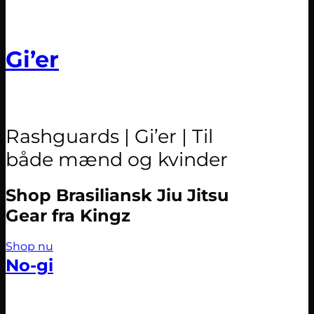
Gi’er
Rashguards | Gi’er | Til
både mænd og kvinder
Shop Brasiliansk Jiu Jitsu
Gear fra Kingz
Shop nu
No-gi