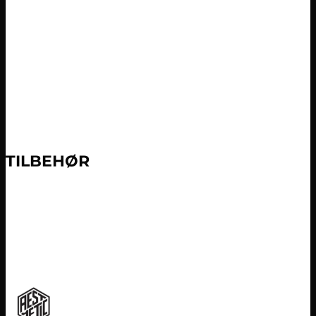
T
ILBEHØR