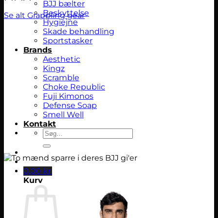
BJJ bælter
Beskyttelse
Se alt Grappling gear
Hygiejne
Skade behandling
Sportstasker
Brands
Aesthetic
Kingz
Scramble
Choke Republic
Fuji Kimonos
Defense Soap
Smell Well
Kontakt
Søg
efter:
0,00
kr.
Kurv