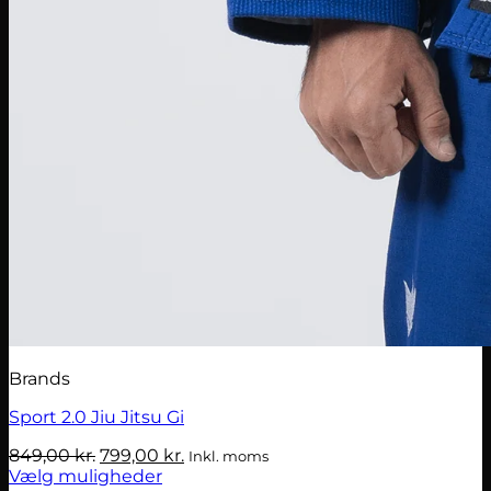
Brands
Sport 2.0 Jiu Jitsu Gi
Den
Den
849,00
kr.
799,00
kr.
Inkl. moms
oprindelige
aktuelle
Vælg muligheder