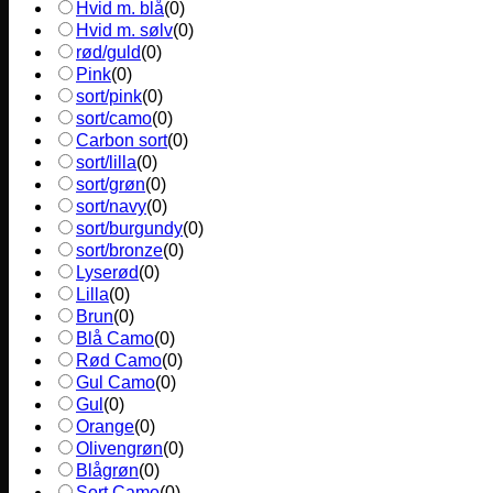
Hvid m. blå
(
0
)
Hvid m. sølv
(
0
)
rød/guld
(
0
)
Pink
(
0
)
sort/pink
(
0
)
sort/camo
(
0
)
Carbon sort
(
0
)
sort/lilla
(
0
)
sort/grøn
(
0
)
sort/navy
(
0
)
sort/burgundy
(
0
)
sort/bronze
(
0
)
Lyserød
(
0
)
Lilla
(
0
)
Brun
(
0
)
Blå Camo
(
0
)
Rød Camo
(
0
)
Gul Camo
(
0
)
Gul
(
0
)
Orange
(
0
)
Olivengrøn
(
0
)
Blågrøn
(
0
)
Sort Camo
(
0
)