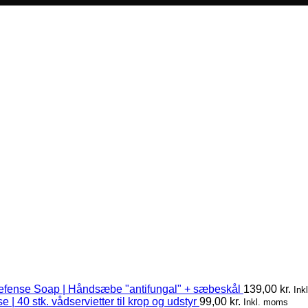
efense Soap | Håndsæbe "antifungal" + sæbeskål
139,00
kr.
Ink
 | 40 stk. vådservietter til krop og udstyr
99,00
kr.
Inkl. moms