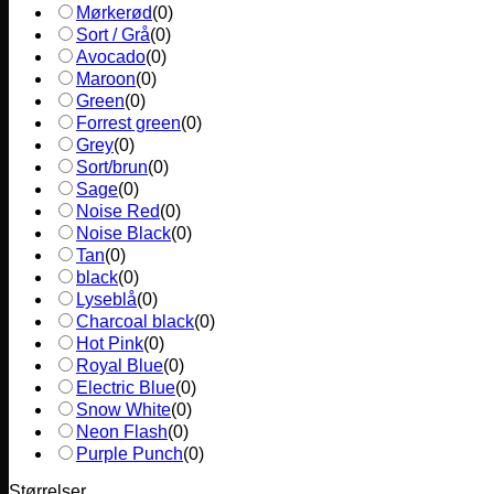
Mørkerød
(
0
)
Sort / Grå
(
0
)
Avocado
(
0
)
Maroon
(
0
)
Green
(
0
)
Forrest green
(
0
)
Grey
(
0
)
Sort/brun
(
0
)
Sage
(
0
)
Noise Red
(
0
)
Noise Black
(
0
)
Tan
(
0
)
black
(
0
)
Lyseblå
(
0
)
Charcoal black
(
0
)
Hot Pink
(
0
)
Royal Blue
(
0
)
Electric Blue
(
0
)
Snow White
(
0
)
Neon Flash
(
0
)
Purple Punch
(
0
)
Størrelser