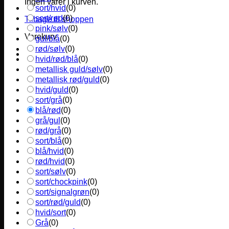
Ingen varer i kurven.
sort/hvid
(
0
)
sort/rød
(
0
)
Tilbage til shoppen
pink/sølv
(
0
)
Varekurv
gul/blå
(
0
)
rød/sølv
(
0
)
hvid/rød/blå
(
0
)
metallisk guld/sølv
(
0
)
metallisk rød/guld
(
0
)
hvid/guld
(
0
)
sort/grå
(
0
)
blå/rød
(
0
)
grå/gul
(
0
)
rød/grå
(
0
)
sort/blå
(
0
)
blå/hvid
(
0
)
rød/hvid
(
0
)
sort/sølv
(
0
)
sort/chockpink
(
0
)
sort/signalgrøn
(
0
)
sort/rød/guld
(
0
)
hvid/sort
(
0
)
Grå
(
0
)