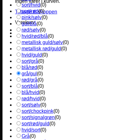
Ingen varer i kurven.
sort/hvid
(
0
)
sort/rød
(
0
)
Tilbage til shoppen
pink/sølv
(
0
)
Varekurv
gul/blå
(
0
)
rød/sølv
(
0
)
hvid/rød/blå
(
0
)
metallisk guld/sølv
(
0
)
metallisk rød/guld
(
0
)
hvid/guld
(
0
)
sort/grå
(
0
)
blå/rød
(
0
)
grå/gul
(
0
)
rød/grå
(
0
)
sort/blå
(
0
)
blå/hvid
(
0
)
rød/hvid
(
0
)
sort/sølv
(
0
)
sort/chockpink
(
0
)
sort/signalgrøn
(
0
)
sort/rød/guld
(
0
)
hvid/sort
(
0
)
Grå
(
0
)