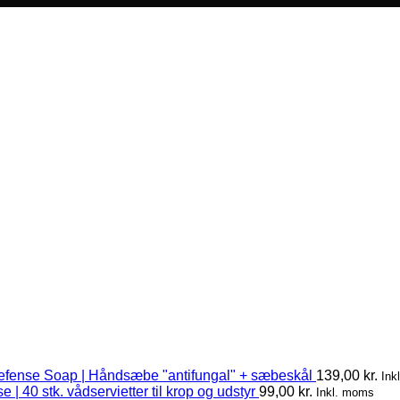
efense Soap | Håndsæbe "antifungal" + sæbeskål
139,00
kr.
Ink
 | 40 stk. vådservietter til krop og udstyr
99,00
kr.
Inkl. moms