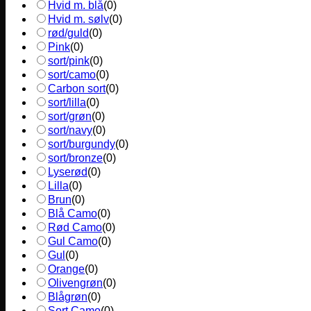
Hvid m. blå
(
0
)
Hvid m. sølv
(
0
)
rød/guld
(
0
)
Pink
(
0
)
sort/pink
(
0
)
sort/camo
(
0
)
Carbon sort
(
0
)
sort/lilla
(
0
)
sort/grøn
(
0
)
sort/navy
(
0
)
sort/burgundy
(
0
)
sort/bronze
(
0
)
Lyserød
(
0
)
Lilla
(
0
)
Brun
(
0
)
Blå Camo
(
0
)
Rød Camo
(
0
)
Gul Camo
(
0
)
Gul
(
0
)
Orange
(
0
)
Olivengrøn
(
0
)
Blågrøn
(
0
)
Sort Camo
(
0
)