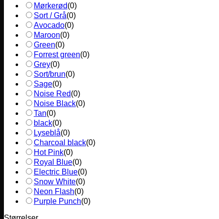
Mørkerød
(
0
)
Sort / Grå
(
0
)
Avocado
(
0
)
Maroon
(
0
)
Green
(
0
)
Forrest green
(
0
)
Grey
(
0
)
Sort/brun
(
0
)
Sage
(
0
)
Noise Red
(
0
)
Noise Black
(
0
)
Tan
(
0
)
black
(
0
)
Lyseblå
(
0
)
Charcoal black
(
0
)
Hot Pink
(
0
)
Royal Blue
(
0
)
Electric Blue
(
0
)
Snow White
(
0
)
Neon Flash
(
0
)
Purple Punch
(
0
)
Størrelser