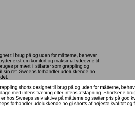
gnet til brug på og uden for måtterne, behøver
lbyder ekstrem komfort og maksimal ydeevne til
bruges primært i stilarter som grappling og
til sin ret. Sweeps forhandler udelukkende no
det.
grappling shorts designet til brug på og uden for måtterne, beh
 dage med intens træning eller intens afslapning. Shortsene br
 Vi er hos Sweeps selv aktive på måtterne og sætter pris på god kv
Sweeps forhandler udelukkende no gi shorts af højeste kvalitet o