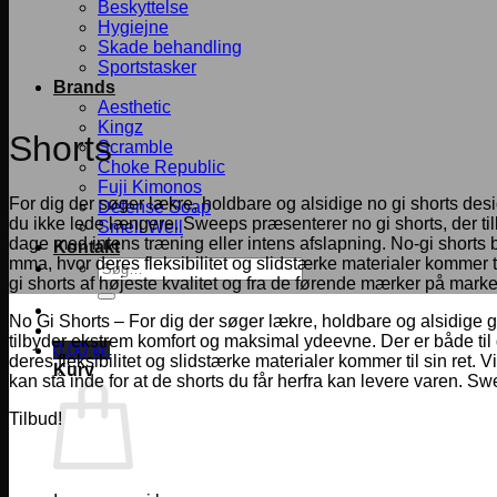
Beskyttelse
Hygiejne
Skade behandling
Sportstasker
Brands
Aesthetic
Kingz
Shorts
Scramble
Choke Republic
Fuji Kimonos
For dig der søger lækre, holdbare og alsidige no gi shorts desi
Defense Soap
du ikke lede længere. Sweeps præsenterer no gi shorts, der ti
Smell Well
dage med intens træning eller intens afslapning. No-gi shorts 
Kontakt
mma, hvor deres fleksibilitet og slidstærke materialer kommer 
Søg
gi shorts af højeste kvalitet og fra de førende mærker på marke
efter:
No Gi Shorts – For dig der søger lækre, holdbare og alsidige 
tilbyder ekstrem komfort og maksimal ydeevne. Der er både til
0,00
kr.
deres fleksibilitet og slidstærke materialer kommer til sin ret.
Kurv
kan stå inde for at de shorts du får herfra kan levere varen. 
Tilbud!