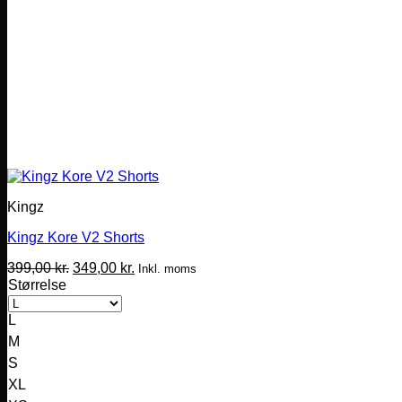
Kingz
Kingz Kore V2 Shorts
Den
Den
399,00
kr.
349,00
kr.
Inkl. moms
oprindelige
aktuelle
Størrelse
pris
pris
var:
er:
L
399,00 kr..
349,00 kr..
M
S
XL