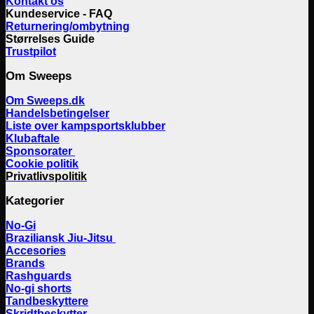
Kontakt os
Kundeservice - FAQ
Returnering/ombytning
Størrelses Guide
Trustpilot
Om Sweeps
Om Sweeps.dk
Handelsbetingelser
Liste over kampsportsklubber
Klubaftale
Sponsorater
Cookie politik
Privatlivspolitik
Kategorier
No-Gi
Braziliansk Jiu-Jitsu
Accesories
Brands
Rashguards
No-gi shorts
Tandbeskyttere
Skridtbeskytter