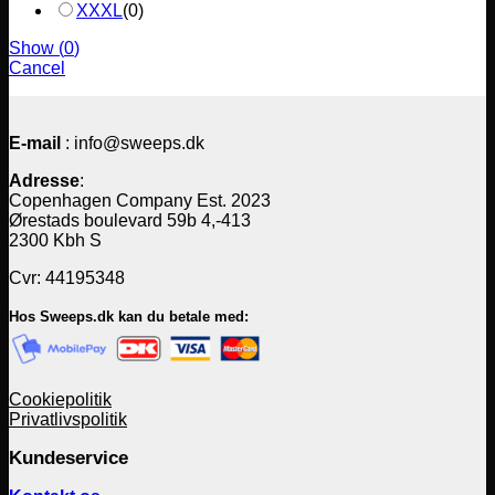
XXXL
(
0
)
Show
(
0
)
Cancel
E-mail
: info@sweeps.dk
Adresse
:
Copenhagen Company Est. 2023
Ørestads boulevard 59b 4,-413
2300 Kbh S
Cvr: 44195348
Hos Sweeps.dk kan du betale med:
Cookiepolitik
Privatlivspolitik
Kundeservice