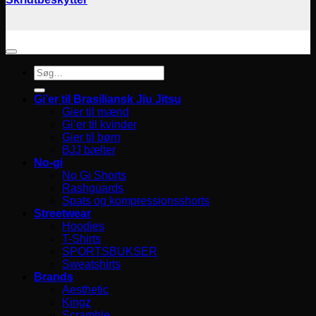
Søg
efter:
Gi’er til Brasiliansk Jiu Jitsu
Gier til mænd
Gi’er til kvinder
Gier til børn
BJJ bælter
No-gi
No Gi Shorts
Rashguards
Spats og kompressionsshorts
Streetwear
Hoodies
T-Shirts
SPORTSBUKSER
Sweatshirts
Brands
Aesthetic
Kingz
Scramble