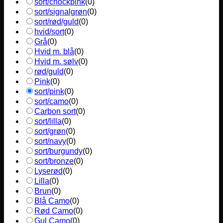
sort/chockpink
(
0
)
sort/signalgrøn
(
0
)
sort/rød/guld
(
0
)
hvid/sort
(
0
)
Grå
(
0
)
Hvid m. blå
(
0
)
Hvid m. sølv
(
0
)
rød/guld
(
0
)
Pink
(
0
)
sort/pink
(
0
)
sort/camo
(
0
)
Carbon sort
(
0
)
sort/lilla
(
0
)
sort/grøn
(
0
)
sort/navy
(
0
)
sort/burgundy
(
0
)
sort/bronze
(
0
)
Lyserød
(
0
)
Lilla
(
0
)
Brun
(
0
)
Blå Camo
(
0
)
Rød Camo
(
0
)
Gul Camo
(
0
)