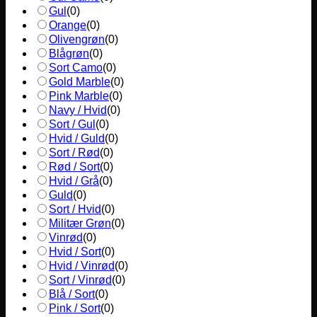
Gul
(
0
)
Orange
(
0
)
Olivengrøn
(
0
)
Blågrøn
(
0
)
Sort Camo
(
0
)
Gold Marble
(
0
)
Pink Marble
(
0
)
Navy / Hvid
(
0
)
Sort / Gul
(
0
)
Hvid / Guld
(
0
)
Sort / Rød
(
0
)
Rød / Sort
(
0
)
Hvid / Grå
(
0
)
Guld
(
0
)
Sort / Hvid
(
0
)
Militær Grøn
(
0
)
Vinrød
(
0
)
Hvid / Sort
(
0
)
Hvid / Vinrød
(
0
)
Sort / Vinrød
(
0
)
Blå / Sort
(
0
)
Pink / Sort
(
0
)