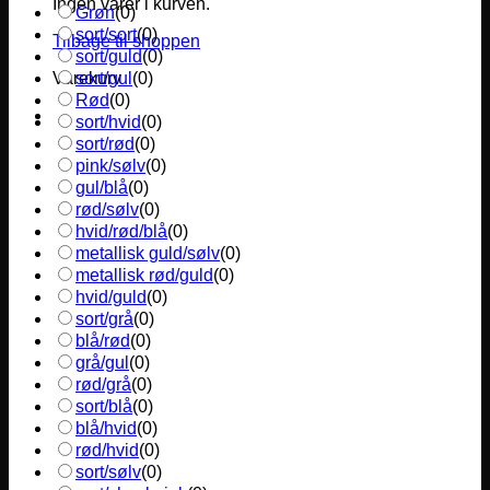
Ingen varer i kurven.
Grøn
(
0
)
sort/sort
(
0
)
Tilbage til shoppen
sort/guld
(
0
)
sort/gul
(
0
)
Varekurv
Rød
(
0
)
sort/hvid
(
0
)
sort/rød
(
0
)
pink/sølv
(
0
)
gul/blå
(
0
)
rød/sølv
(
0
)
hvid/rød/blå
(
0
)
metallisk guld/sølv
(
0
)
metallisk rød/guld
(
0
)
hvid/guld
(
0
)
sort/grå
(
0
)
blå/rød
(
0
)
grå/gul
(
0
)
rød/grå
(
0
)
sort/blå
(
0
)
blå/hvid
(
0
)
rød/hvid
(
0
)
sort/sølv
(
0
)