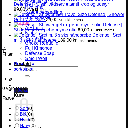
Beskyttelse
Defense | 40 stk. vådservietter til krop og udstyr
Hygiejne
99,00
kr.
Inkl. moms
Skade behandling
Defense | Shower
Sportstasker
Gel Travel Size
39,00
kr.
Inkl. moms
Brands
Defense |
Aesthetic
Shower gel m. pebermynte olie
69,00
kr.
Inkl. moms
Kingz
Defense | Sæt
Scramble
m. 3 styks håndsæbe
189,00
kr.
Inkl. moms
Choke Republic
Fuji Kimonos
Defense Soap
Filter
Smell Well
Kontakt
Reset all
×
Søg
sort/pink
×
efter:
Filter
0
vare found
0,00
kr.
Kurv
Farve
Sort
(
0
)
Blå
(
0
)
Hvid
(
0
)
Navy
(
0
)