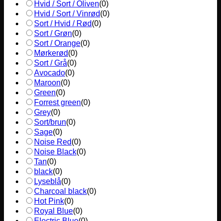
Hvid / Sort / Oliven
(
0
)
Hvid / Sort / Vinrød
(
0
)
Sort / Hvid / Rød
(
0
)
Sort / Grøn
(
0
)
Sort / Orange
(
0
)
Mørkerød
(
0
)
Sort / Grå
(
0
)
Avocado
(
0
)
Maroon
(
0
)
Green
(
0
)
Forrest green
(
0
)
Grey
(
0
)
Sort/brun
(
0
)
Sage
(
0
)
Noise Red
(
0
)
Noise Black
(
0
)
Tan
(
0
)
black
(
0
)
Lyseblå
(
0
)
Charcoal black
(
0
)
Hot Pink
(
0
)
Royal Blue
(
0
)
Electric Blue
(
0
)