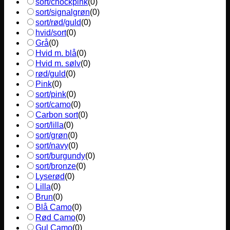
sort/chockpink
(
0
)
sort/signalgrøn
(
0
)
sort/rød/guld
(
0
)
hvid/sort
(
0
)
Grå
(
0
)
Hvid m. blå
(
0
)
Hvid m. sølv
(
0
)
rød/guld
(
0
)
Pink
(
0
)
sort/pink
(
0
)
sort/camo
(
0
)
Carbon sort
(
0
)
sort/lilla
(
0
)
sort/grøn
(
0
)
sort/navy
(
0
)
sort/burgundy
(
0
)
sort/bronze
(
0
)
Lyserød
(
0
)
Lilla
(
0
)
Brun
(
0
)
Blå Camo
(
0
)
Rød Camo
(
0
)
Gul Camo
(
0
)