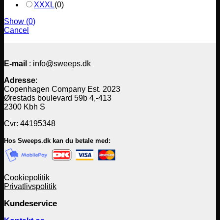
XXXL
(
0
)
Show
(
0
)
Cancel
E-mail
: info@sweeps.dk
Adresse
:
Copenhagen Company Est. 2023
Ørestads boulevard 59b 4,-413
2300 Kbh S
Cvr: 44195348
Hos Sweeps.dk kan du betale med:
Cookiepolitik
Privatlivspolitik
Kundeservice