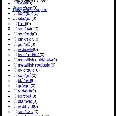
Ingen varer i kurven.
Grøn
(
0
)
sort/sort
(
0
)
Tilbage til shoppen
sort/guld
(
0
)
sort/gul
(
0
)
Varekurv
Rød
(
0
)
sort/hvid
(
0
)
sort/rød
(
0
)
pink/sølv
(
0
)
gul/blå
(
0
)
rød/sølv
(
0
)
hvid/rød/blå
(
0
)
metallisk guld/sølv
(
0
)
metallisk rød/guld
(
0
)
hvid/guld
(
0
)
sort/grå
(
0
)
blå/rød
(
0
)
grå/gul
(
0
)
rød/grå
(
0
)
sort/blå
(
0
)
blå/hvid
(
0
)
rød/hvid
(
0
)
sort/sølv
(
0
)