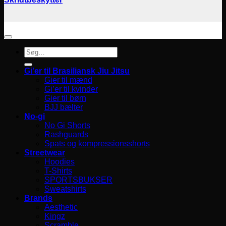
Søg
efter:
Gi’er til Brasiliansk Jiu Jitsu
Gier til mænd
Gi’er til kvinder
Gier til børn
BJJ bælter
No-gi
No Gi Shorts
Rashguards
Spats og kompressionsshorts
Streetwear
Hoodies
T-Shirts
SPORTSBUKSER
Sweatshirts
Brands
Aesthetic
Kingz
Scramble