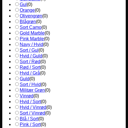
Gul
(
0
)
Orange
(
0
)
Olivengrøn
(
0
)
Blågrøn
(
0
)
Sort Camo
(
0
)
Gold Marble
(
0
)
Pink Marble
(
0
)
Navy / Hvid
(
0
)
Sort / Gul
(
0
)
Hvid / Guld
(
0
)
Sort / Rød
(
0
)
Rød / Sort
(
0
)
Hvid / Grå
(
0
)
Guld
(
0
)
Sort / Hvid
(
0
)
Militær Grøn
(
0
)
Vinrød
(
0
)
Hvid / Sort
(
0
)
Hvid / Vinrød
(
0
)
Sort / Vinrød
(
0
)
Blå / Sort
(
0
)
Pink / Sort
(
0
)