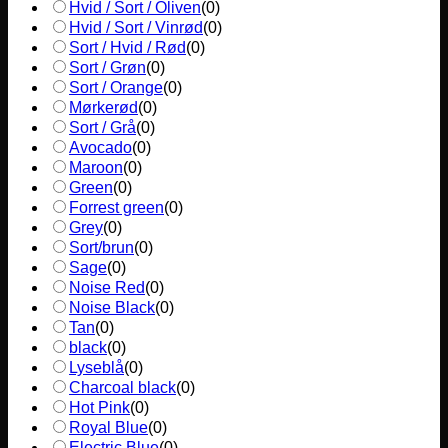
Hvid / Sort / Oliven
(
0
)
Hvid / Sort / Vinrød
(
0
)
Sort / Hvid / Rød
(
0
)
Sort / Grøn
(
0
)
Sort / Orange
(
0
)
Mørkerød
(
0
)
Sort / Grå
(
0
)
Avocado
(
0
)
Maroon
(
0
)
Green
(
0
)
Forrest green
(
0
)
Grey
(
0
)
Sort/brun
(
0
)
Sage
(
0
)
Noise Red
(
0
)
Noise Black
(
0
)
Tan
(
0
)
black
(
0
)
Lyseblå
(
0
)
Charcoal black
(
0
)
Hot Pink
(
0
)
Royal Blue
(
0
)
Electric Blue
(
0
)