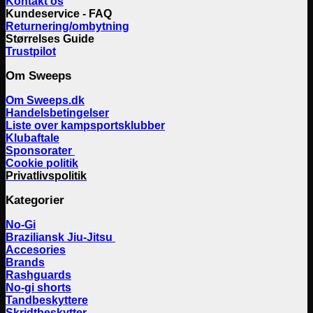
Kontakt os
Kundeservice - FAQ
Returnering/ombytning
Størrelses Guide
Trustpilot
Om Sweeps
Om Sweeps.dk
Handelsbetingelser
Liste over kampsportsklubber
Klubaftale
Sponsorater
Cookie politik
Privatlivspolitik
Kategorier
No-Gi
Braziliansk Jiu-Jitsu
Accesories
Brands
Rashguards
No-gi shorts
Tandbeskyttere
Skridtbeskytter