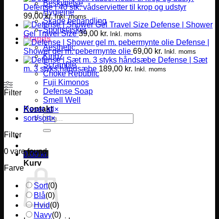
Beskyttelse
Defense | 40 stk. vådservietter til krop og udstyr
Hygiejne
99,00
kr.
Inkl. moms
Skade behandling
Defense | Shower
Sportstasker
Gel Travel Size
39,00
kr.
Inkl. moms
Brands
Defense |
Aesthetic
Shower gel m. pebermynte olie
69,00
kr.
Inkl. moms
Kingz
Defense | Sæt
Scramble
m. 3 styks håndsæbe
189,00
kr.
Inkl. moms
Choke Republic
Fuji Kimonos
Defense Soap
Filter
Smell Well
Kontakt
Reset all
×
Søg
sort/sort
×
efter:
Filter
0
vare found
0,00
kr.
Kurv
Farve
Sort
(
0
)
Blå
(
0
)
Hvid
(
0
)
Navy
(
0
)