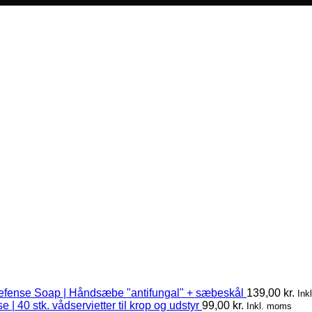
efense Soap | Håndsæbe "antifungal" + sæbeskål
139,00
kr.
Ink
 | 40 stk. vådservietter til krop og udstyr
99,00
kr.
Inkl. moms