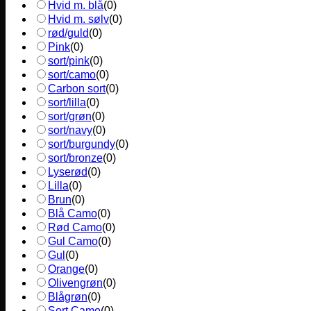
Hvid m. blå
(
0
)
Hvid m. sølv
(
0
)
rød/guld
(
0
)
Pink
(
0
)
sort/pink
(
0
)
sort/camo
(
0
)
Carbon sort
(
0
)
sort/lilla
(
0
)
sort/grøn
(
0
)
sort/navy
(
0
)
sort/burgundy
(
0
)
sort/bronze
(
0
)
Lyserød
(
0
)
Lilla
(
0
)
Brun
(
0
)
Blå Camo
(
0
)
Rød Camo
(
0
)
Gul Camo
(
0
)
Gul
(
0
)
Orange
(
0
)
Olivengrøn
(
0
)
Blågrøn
(
0
)
Sort Camo
(
0
)