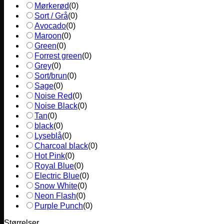
Mørkerød
(
0
)
Sort / Grå
(
0
)
Avocado
(
0
)
Maroon
(
0
)
Green
(
0
)
Forrest green
(
0
)
Grey
(
0
)
Sort/brun
(
0
)
Sage
(
0
)
Noise Red
(
0
)
Noise Black
(
0
)
Tan
(
0
)
black
(
0
)
Lyseblå
(
0
)
Charcoal black
(
0
)
Hot Pink
(
0
)
Royal Blue
(
0
)
Electric Blue
(
0
)
Snow White
(
0
)
Neon Flash
(
0
)
Purple Punch
(
0
)
Størrelser