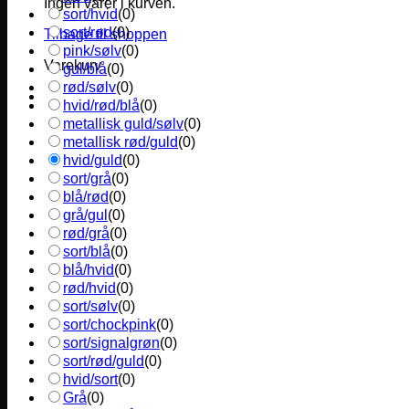
Ingen varer i kurven.
sort/hvid
(
0
)
sort/rød
(
0
)
Tilbage til shoppen
pink/sølv
(
0
)
Varekurv
gul/blå
(
0
)
rød/sølv
(
0
)
hvid/rød/blå
(
0
)
metallisk guld/sølv
(
0
)
metallisk rød/guld
(
0
)
hvid/guld
(
0
)
sort/grå
(
0
)
blå/rød
(
0
)
grå/gul
(
0
)
rød/grå
(
0
)
sort/blå
(
0
)
blå/hvid
(
0
)
rød/hvid
(
0
)
sort/sølv
(
0
)
sort/chockpink
(
0
)
sort/signalgrøn
(
0
)
sort/rød/guld
(
0
)
hvid/sort
(
0
)
Grå
(
0
)