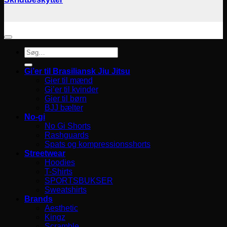
Søg
efter:
Gi’er til Brasiliansk Jiu Jitsu
Gier til mænd
Gi’er til kvinder
Gier til børn
BJJ bælter
No-gi
No Gi Shorts
Rashguards
Spats og kompressionsshorts
Streetwear
Hoodies
T-Shirts
SPORTSBUKSER
Sweatshirts
Brands
Aesthetic
Kingz
Scramble