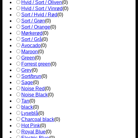
Hvid / Sort / Oliven
(
0
)
Hvid / Sort / Vinrød
(
0
)
Sort / Hvid / Rød
(
0
)
Sort / Grøn
(
0
)
Sort / Orange
(
0
)
Mørkerød
(
0
)
Sort / Grå
(
0
)
Avocado
(
0
)
Maroon
(
0
)
Green
(
0
)
Forrest green
(
0
)
Grey
(
0
)
Sort/brun
(
0
)
Sage
(
0
)
Noise Red
(
0
)
Noise Black
(
0
)
Tan
(
0
)
black
(
0
)
Lyseblå
(
0
)
Charcoal black
(
0
)
Hot Pink
(
0
)
Royal Blue
(
0
)
Electric Blue
(
0
)