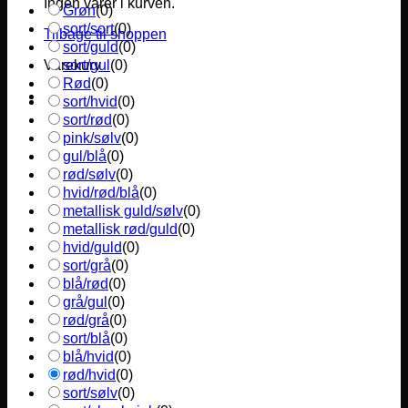
Ingen varer i kurven.
Grøn
(
0
)
sort/sort
(
0
)
Tilbage til shoppen
sort/guld
(
0
)
sort/gul
(
0
)
Varekurv
Rød
(
0
)
sort/hvid
(
0
)
sort/rød
(
0
)
pink/sølv
(
0
)
gul/blå
(
0
)
rød/sølv
(
0
)
hvid/rød/blå
(
0
)
metallisk guld/sølv
(
0
)
metallisk rød/guld
(
0
)
hvid/guld
(
0
)
sort/grå
(
0
)
blå/rød
(
0
)
grå/gul
(
0
)
rød/grå
(
0
)
sort/blå
(
0
)
blå/hvid
(
0
)
rød/hvid
(
0
)
sort/sølv
(
0
)