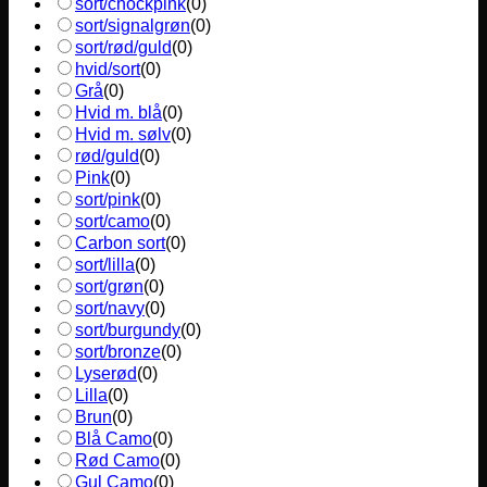
sort/chockpink
(
0
)
sort/signalgrøn
(
0
)
sort/rød/guld
(
0
)
hvid/sort
(
0
)
Grå
(
0
)
Hvid m. blå
(
0
)
Hvid m. sølv
(
0
)
rød/guld
(
0
)
Pink
(
0
)
sort/pink
(
0
)
sort/camo
(
0
)
Carbon sort
(
0
)
sort/lilla
(
0
)
sort/grøn
(
0
)
sort/navy
(
0
)
sort/burgundy
(
0
)
sort/bronze
(
0
)
Lyserød
(
0
)
Lilla
(
0
)
Brun
(
0
)
Blå Camo
(
0
)
Rød Camo
(
0
)
Gul Camo
(
0
)