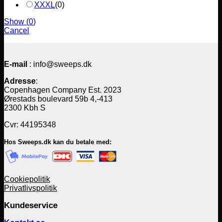
XXXL
(
0
)
Show
(
0
)
Cancel
E-mail
: info@sweeps.dk
Adresse
:
Copenhagen Company Est. 2023
Ørestads boulevard 59b 4,-413
2300 Kbh S
Cvr: 44195348
Hos Sweeps.dk kan du betale med:
Cookiepolitik
Privatlivspolitik
Kundeservice