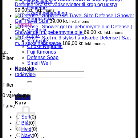
Beskyttelse
Defense | 40 stk. vådservietter til krop og udstyr
Hygiejne
99,00
kr.
Inkl. moms
Skade behandling
Defense | Shower
Sportstasker
Gel Travel Size
39,00
kr.
Inkl. moms
Brands
Defense |
Aesthetic
Shower gel m. pebermynte olie
69,00
kr.
Inkl. moms
Kingz
Defense | Sæt
Scramble
m. 3 styks håndsæbe
189,00
kr.
Inkl. moms
Choke Republic
Fuji Kimonos
Defense Soap
Filter
Smell Well
Kontakt
Reset all
×
Søg
rød/hvid
×
efter:
Filter
0
vare found
0,00
kr.
Kurv
Farve
Sort
(
0
)
Blå
(
0
)
Hvid
(
0
)
Navy
(
0
)