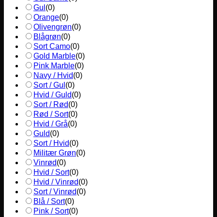
Gul
(
0
)
Orange
(
0
)
Olivengrøn
(
0
)
Blågrøn
(
0
)
Sort Camo
(
0
)
Gold Marble
(
0
)
Pink Marble
(
0
)
Navy / Hvid
(
0
)
Sort / Gul
(
0
)
Hvid / Guld
(
0
)
Sort / Rød
(
0
)
Rød / Sort
(
0
)
Hvid / Grå
(
0
)
Guld
(
0
)
Sort / Hvid
(
0
)
Militær Grøn
(
0
)
Vinrød
(
0
)
Hvid / Sort
(
0
)
Hvid / Vinrød
(
0
)
Sort / Vinrød
(
0
)
Blå / Sort
(
0
)
Pink / Sort
(
0
)