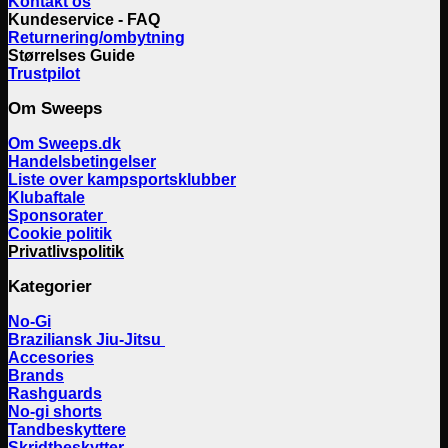
Kontakt os
Kundeservice - FAQ
Returnering/ombytning
Størrelses Guide
Trustpilot
Om Sweeps
Om Sweeps.dk
Handelsbetingelser
Liste over kampsportsklubber
Klubaftale
Sponsorater
Cookie politik
Privatlivspolitik
Kategorier
No-Gi
Braziliansk Jiu-Jitsu
Accesories
Brands
Rashguards
No-gi shorts
Tandbeskyttere
Skridtbeskytter