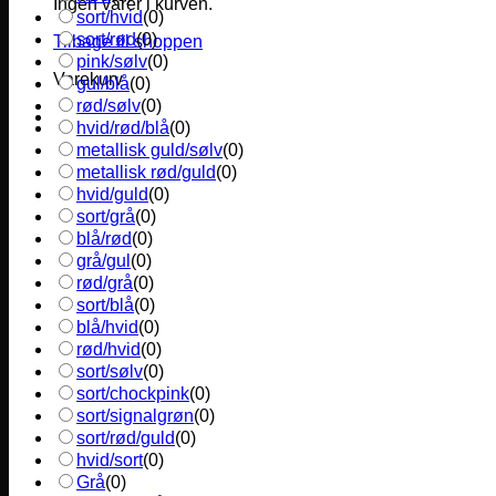
Ingen varer i kurven.
sort/hvid
(
0
)
sort/rød
(
0
)
Tilbage til shoppen
pink/sølv
(
0
)
Varekurv
gul/blå
(
0
)
rød/sølv
(
0
)
hvid/rød/blå
(
0
)
metallisk guld/sølv
(
0
)
metallisk rød/guld
(
0
)
hvid/guld
(
0
)
sort/grå
(
0
)
blå/rød
(
0
)
grå/gul
(
0
)
rød/grå
(
0
)
sort/blå
(
0
)
blå/hvid
(
0
)
rød/hvid
(
0
)
sort/sølv
(
0
)
sort/chockpink
(
0
)
sort/signalgrøn
(
0
)
sort/rød/guld
(
0
)
hvid/sort
(
0
)
Grå
(
0
)