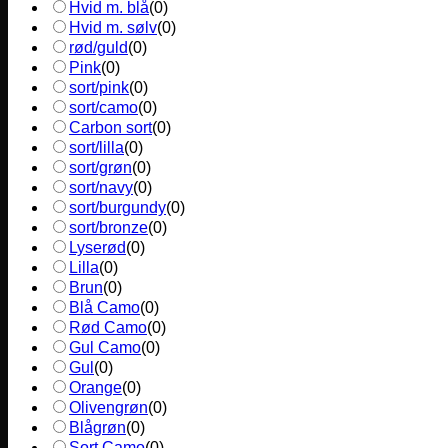
Hvid m. blå
(
0
)
Hvid m. sølv
(
0
)
rød/guld
(
0
)
Pink
(
0
)
sort/pink
(
0
)
sort/camo
(
0
)
Carbon sort
(
0
)
sort/lilla
(
0
)
sort/grøn
(
0
)
sort/navy
(
0
)
sort/burgundy
(
0
)
sort/bronze
(
0
)
Lyserød
(
0
)
Lilla
(
0
)
Brun
(
0
)
Blå Camo
(
0
)
Rød Camo
(
0
)
Gul Camo
(
0
)
Gul
(
0
)
Orange
(
0
)
Olivengrøn
(
0
)
Blågrøn
(
0
)
Sort Camo
(
0
)