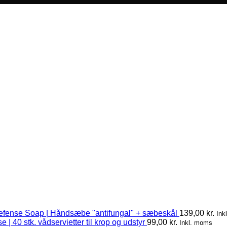
efense Soap | Håndsæbe "antifungal" + sæbeskål
139,00
kr.
Ink
 | 40 stk. vådservietter til krop og udstyr
99,00
kr.
Inkl. moms