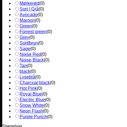
Mørkerød
(
0
)
Sort / Grå
(
0
)
Avocado
(
0
)
Maroon
(
0
)
Green
(
0
)
Forrest green
(
0
)
Grey
(
0
)
Sort/brun
(
0
)
Sage
(
0
)
Noise Red
(
0
)
Noise Black
(
0
)
Tan
(
0
)
black
(
0
)
Lyseblå
(
0
)
Charcoal black
(
0
)
Hot Pink
(
0
)
Royal Blue
(
0
)
Electric Blue
(
0
)
Snow White
(
0
)
Neon Flash
(
0
)
Purple Punch
(
0
)
Størrelser