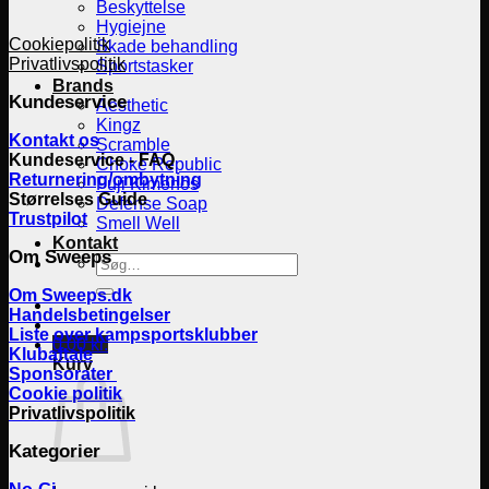
Beskyttelse
Hygiejne
Cookiepolitik
Skade behandling
Privatlivspolitik
Sportstasker
Brands
Kundeservice
Aesthetic
Kingz
Kontakt os
Scramble
Kundeservice - FAQ
Choke Republic
Returnering/ombytning
Fuji Kimonos
Størrelses Guide
Defense Soap
Trustpilot
Smell Well
Kontakt
Om Sweeps
Søg
efter:
Om Sweeps.dk
Handelsbetingelser
Liste over kampsportsklubber
0,00
kr.
Klubaftale
Kurv
Sponsorater
Cookie politik
Privatlivspolitik
Kategorier