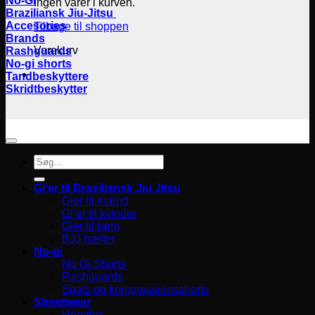
No-Gi
Ingen varer i kurven.
Braziliansk Jiu-Jitsu
Accesories
Tilbage til shoppen
Brands
Varekurv
Rashguards
No-gi shorts
Tandbeskyttere
Skridtbeskytter
Søg
efter:
Gi’er til Brasiliansk Jiu Jitsu
Gier til mænd
Gi’er til kvinder
Gier til børn
BJJ bælter
No-gi
No Gi Shorts
Rashguards
Spats og kompressionsshorts
Streetwear
Hoodies