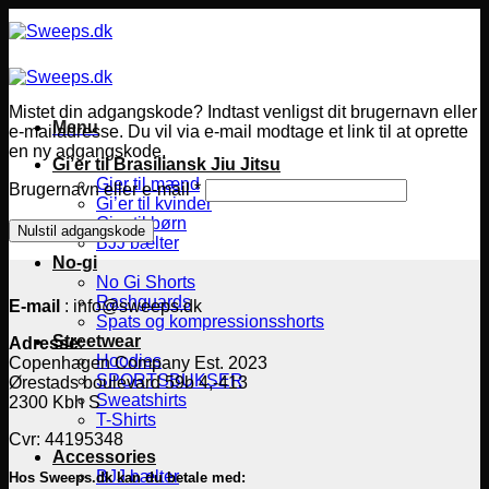
Fortsæt
til
indhold
Mistet din adgangskode? Indtast venligst dit brugernavn eller
Menu
e-mailadresse. Du vil via e-mail modtage et link til at oprette
en ny adgangskode.
Gi’er til Brasiliansk Jiu Jitsu
Gier til mænd
Påkrævet
Brugernavn eller e-mail
*
Gi’er til kvinder
Gier til børn
Nulstil adgangskode
BJJ bælter
No-gi
No Gi Shorts
Rashguards
E-mail
: info@sweeps.dk
Spats og kompressionsshorts
Streetwear
Adresse
:
Hoodies
Copenhagen Company Est. 2023
SPORTSBUKSER
Ørestads boulevard 59b 4,-413
Sweatshirts
2300 Kbh S
T-Shirts
Cvr: 44195348
Accessories
BJJ bælter
Hos Sweeps.dk kan du betale med: