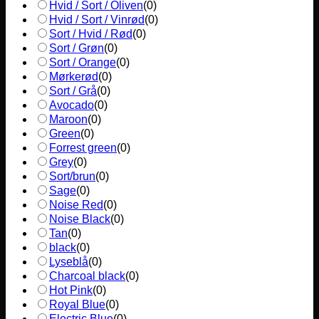
Hvid / Sort / Oliven
(
0
)
Hvid / Sort / Vinrød
(
0
)
Sort / Hvid / Rød
(
0
)
Sort / Grøn
(
0
)
Sort / Orange
(
0
)
Mørkerød
(
0
)
Sort / Grå
(
0
)
Avocado
(
0
)
Maroon
(
0
)
Green
(
0
)
Forrest green
(
0
)
Grey
(
0
)
Sort/brun
(
0
)
Sage
(
0
)
Noise Red
(
0
)
Noise Black
(
0
)
Tan
(
0
)
black
(
0
)
Lyseblå
(
0
)
Charcoal black
(
0
)
Hot Pink
(
0
)
Royal Blue
(
0
)
Electric Blue
(
0
)