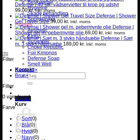
Beskyttelse
Defense | 40 stk. vådservietter til krop og udstyr
Hygiejne
99,00
kr.
Inkl. moms
Skade behandling
Defense | Shower
Sportstasker
Gel Travel Size
39,00
kr.
Inkl. moms
Brands
Defense |
Aesthetic
Shower gel m. pebermynte olie
69,00
kr.
Inkl. moms
Kingz
Defense | Sæt
Scramble
m. 3 styks håndsæbe
189,00
kr.
Inkl. moms
Choke Republic
Fuji Kimonos
Defense Soap
Filter
Smell Well
Kontakt
Reset all
×
Søg
Brun
×
efter:
Filter
0
vare found
0,00
kr.
Kurv
Farve
Sort
(
0
)
Blå
(
0
)
Hvid
(
0
)
Navy
(
0
)