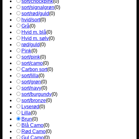
sort/chockpink
(
0
)
sort/signalgrøn
(
0
)
sort/rød/guld
(
0
)
hvid/sort
(
0
)
Grå
(
0
)
Hvid m. blå
(
0
)
Hvid m. sølv
(
0
)
rød/guld
(
0
)
Pink
(
0
)
sort/pink
(
0
)
sort/camo
(
0
)
Carbon sort
(
0
)
sort/lilla
(
0
)
sort/grøn
(
0
)
sort/navy
(
0
)
sort/burgundy
(
0
)
sort/bronze
(
0
)
Lyserød
(
0
)
Lilla
(
0
)
Brun
(
0
)
Blå Camo
(
0
)
Rød Camo
(
0
)
Gul Camo
(
0
)