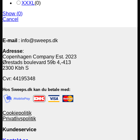
XXXL
(
0
)
Show
(
0
)
Cancel
E-mail
: info@sweeps.dk
Adresse
:
Copenhagen Company Est. 2023
Ørestads boulevard 59b 4,-413
2300 Kbh S
Cvr: 44195348
Hos Sweeps.dk kan du betale med:
Cookiepolitik
Privatlivspolitik
Kundeservice