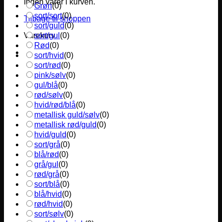
Ingen varer i kurven.
Grøn
(
0
)
sort/sort
(
0
)
Tilbage til shoppen
sort/guld
(
0
)
sort/gul
(
0
)
Varekurv
Rød
(
0
)
sort/hvid
(
0
)
sort/rød
(
0
)
pink/sølv
(
0
)
gul/blå
(
0
)
rød/sølv
(
0
)
hvid/rød/blå
(
0
)
metallisk guld/sølv
(
0
)
metallisk rød/guld
(
0
)
hvid/guld
(
0
)
sort/grå
(
0
)
blå/rød
(
0
)
grå/gul
(
0
)
rød/grå
(
0
)
sort/blå
(
0
)
blå/hvid
(
0
)
rød/hvid
(
0
)
sort/sølv
(
0
)