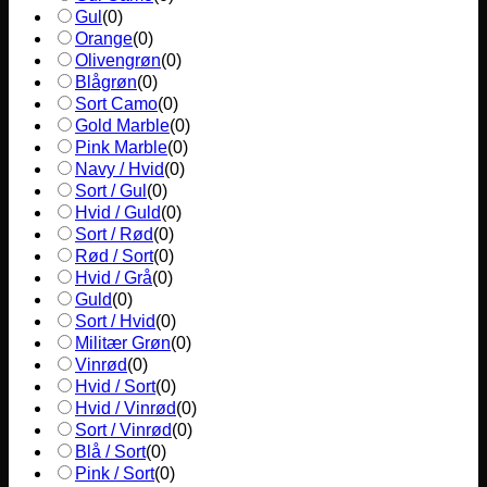
Gul
(
0
)
Orange
(
0
)
Olivengrøn
(
0
)
Blågrøn
(
0
)
Sort Camo
(
0
)
Gold Marble
(
0
)
Pink Marble
(
0
)
Navy / Hvid
(
0
)
Sort / Gul
(
0
)
Hvid / Guld
(
0
)
Sort / Rød
(
0
)
Rød / Sort
(
0
)
Hvid / Grå
(
0
)
Guld
(
0
)
Sort / Hvid
(
0
)
Militær Grøn
(
0
)
Vinrød
(
0
)
Hvid / Sort
(
0
)
Hvid / Vinrød
(
0
)
Sort / Vinrød
(
0
)
Blå / Sort
(
0
)
Pink / Sort
(
0
)