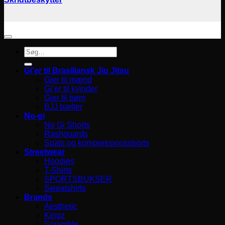
Søg
efter:
Gi’er til Brasiliansk Jiu Jitsu
Gier til mænd
Gi’er til kvinder
Gier til børn
BJJ bælter
No-gi
No Gi Shorts
Rashguards
Spats og kompressionsshorts
Streetwear
Hoodies
T-Shirts
SPORTSBUKSER
Sweatshirts
Brands
Aesthetic
Kingz
Scramble