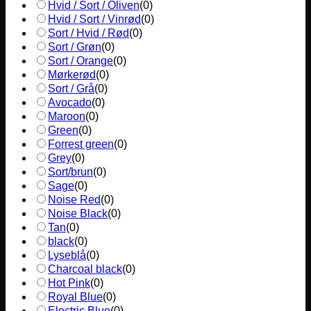
Hvid / Sort / Oliven
(
0
)
Hvid / Sort / Vinrød
(
0
)
Sort / Hvid / Rød
(
0
)
Sort / Grøn
(
0
)
Sort / Orange
(
0
)
Mørkerød
(
0
)
Sort / Grå
(
0
)
Avocado
(
0
)
Maroon
(
0
)
Green
(
0
)
Forrest green
(
0
)
Grey
(
0
)
Sort/brun
(
0
)
Sage
(
0
)
Noise Red
(
0
)
Noise Black
(
0
)
Tan
(
0
)
black
(
0
)
Lyseblå
(
0
)
Charcoal black
(
0
)
Hot Pink
(
0
)
Royal Blue
(
0
)
Electric Blue
(
0
)