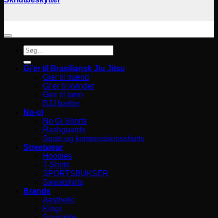
Søg
efter:
Gi’er til Brasiliansk Jiu Jitsu
Gier til mænd
Gi’er til kvinder
Gier til børn
BJJ bælter
No-gi
No Gi Shorts
Rashguards
Spats og kompressionsshorts
Streetwear
Hoodies
T-Shirts
SPORTSBUKSER
Sweatshirts
Brands
Aesthetic
Kingz
Scramble