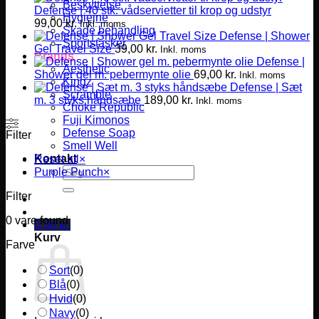
Beskyttelse
Defense | 40 stk. vådservietter til krop og udstyr
Hygiejne
99,00
kr.
Inkl. moms
Skade behandling
Defense | Shower
Sportstasker
Gel Travel Size
39,00
kr.
Inkl. moms
Brands
Defense |
Aesthetic
Shower gel m. pebermynte olie
69,00
kr.
Inkl. moms
Kingz
Defense | Sæt
Scramble
m. 3 styks håndsæbe
189,00
kr.
Inkl. moms
Choke Republic
Fuji Kimonos
Defense Soap
Filter
Smell Well
Kontakt
Reset all
×
Søg
Purple Punch
×
efter:
Filter
0
vare found
0,00
kr.
Kurv
Farve
Sort
(
0
)
Blå
(
0
)
Hvid
(
0
)
Navy
(
0
)