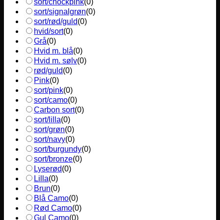
sort/chockpink
(
0
)
sort/signalgrøn
(
0
)
sort/rød/guld
(
0
)
hvid/sort
(
0
)
Grå
(
0
)
Hvid m. blå
(
0
)
Hvid m. sølv
(
0
)
rød/guld
(
0
)
Pink
(
0
)
sort/pink
(
0
)
sort/camo
(
0
)
Carbon sort
(
0
)
sort/lilla
(
0
)
sort/grøn
(
0
)
sort/navy
(
0
)
sort/burgundy
(
0
)
sort/bronze
(
0
)
Lyserød
(
0
)
Lilla
(
0
)
Brun
(
0
)
Blå Camo
(
0
)
Rød Camo
(
0
)
Gul Camo
(
0
)