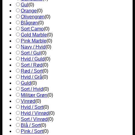
Gul
(
0
)
Orange
(
0
)
Olivengrøn
(
0
)
Blågrøn
(
0
)
Sort Camo
(
0
)
Gold Marble
(
0
)
Pink Marble
(
0
)
Navy / Hvid
(
0
)
Sort / Gul
(
0
)
Hvid / Guld
(
0
)
Sort / Rød
(
0
)
Rød / Sort
(
0
)
Hvid / Grå
(
0
)
Guld
(
0
)
Sort / Hvid
(
0
)
Militær Grøn
(
0
)
Vinrød
(
0
)
Hvid / Sort
(
0
)
Hvid / Vinrød
(
0
)
Sort / Vinrød
(
0
)
Blå / Sort
(
0
)
Pink / Sort
(
0
)