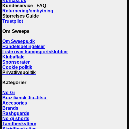
Kontakt os
Kundeservice - FAQ
Returnering/ombytning
Størrelses Guide
Trustpilot
Om Sweeps
Om Sweeps.dk
Handelsbetingelser
Liste over kampsportsklubber
Klubaftale
Sponsorater
Cookie politik
Privatlivspolitik
Kategorier
No-Gi
Braziliansk Jiu-Jitsu
Accesories
Brands
Rashguards
No-gi shorts
Tandbeskyttere
Skridtbeskytter