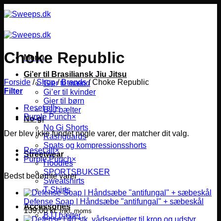
Fortsæt
til
indhold
Choke Republic
Menu
Gi’er til Brasiliansk Jiu Jitsu
Forside
/
Shop
/
Brands
/
Choke Republic
Gier til mænd
Filter
Gi’er til kvinder
Gier til børn
Reset all
×
BJJ bælter
Purple Punch
×
No-gi
No Gi Shorts
Der blev ikke fundet nogle varer, der matcher dit valg.
Rashguards
Spats og kompressionsshorts
Reset all
×
Streetwear
Purple Punch
×
Hoodies
SPORTSBUKSER
Bedst bedømte varer
Sweatshirts
T-Shirts
Defense Soap | Håndsæbe "antifungal" + sæbeskål
Accessories
139,00
kr.
Inkl. moms
BJJ bælter