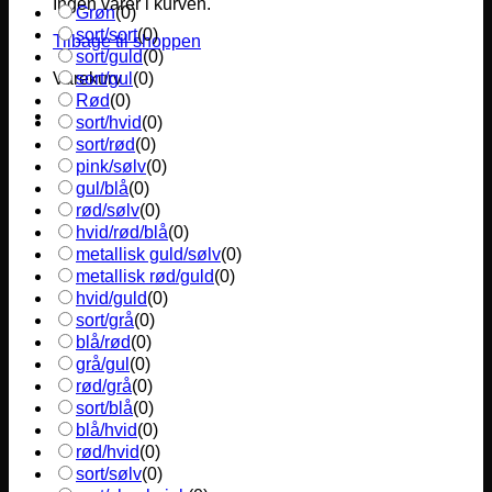
Ingen varer i kurven.
Grøn
(
0
)
sort/sort
(
0
)
Tilbage til shoppen
sort/guld
(
0
)
sort/gul
(
0
)
Varekurv
Rød
(
0
)
sort/hvid
(
0
)
sort/rød
(
0
)
pink/sølv
(
0
)
gul/blå
(
0
)
rød/sølv
(
0
)
hvid/rød/blå
(
0
)
metallisk guld/sølv
(
0
)
metallisk rød/guld
(
0
)
hvid/guld
(
0
)
sort/grå
(
0
)
blå/rød
(
0
)
grå/gul
(
0
)
rød/grå
(
0
)
sort/blå
(
0
)
blå/hvid
(
0
)
rød/hvid
(
0
)
sort/sølv
(
0
)