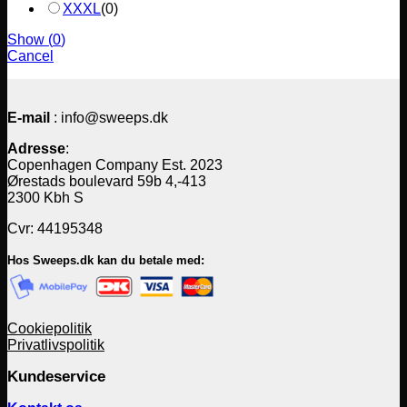
XXXL
(
0
)
Show
(
0
)
Cancel
E-mail
: info@sweeps.dk
Adresse
:
Copenhagen Company Est. 2023
Ørestads boulevard 59b 4,-413
2300 Kbh S
Cvr: 44195348
Hos Sweeps.dk kan du betale med:
Cookiepolitik
Privatlivspolitik
Kundeservice