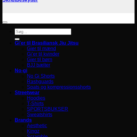
Søg
efter:
Gi’er til Brasiliansk Jiu Jitsu
Gier til mænd
Gi’er til kvinder
Gier til børn
BJJ bælter
No-gi
No Gi Shorts
Rashguards
Spats og kompressionsshorts
Streetwear
Hoodies
T-Shirts
SPORTSBUKSER
Sweatshirts
Brands
Aesthetic
Kingz
Scramble