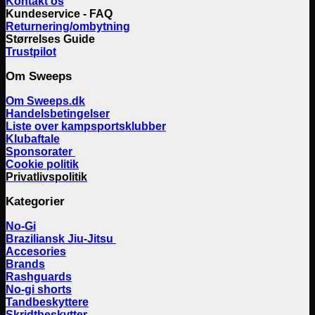
Kontakt os
Kundeservice - FAQ
Returnering/ombytning
Størrelses Guide
Trustpilot
Om Sweeps
Om Sweeps.dk
Handelsbetingelser
Liste over kampsportsklubber
Klubaftale
Sponsorater
Cookie politik
Privatlivspolitik
Kategorier
No-Gi
Braziliansk Jiu-Jitsu
Accesories
Brands
Rashguards
No-gi shorts
Tandbeskyttere
Skridtbeskytter