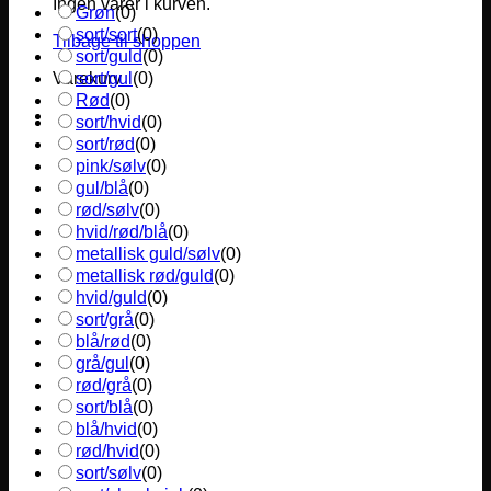
Ingen varer i kurven.
Grøn
(
0
)
sort/sort
(
0
)
Tilbage til shoppen
sort/guld
(
0
)
sort/gul
(
0
)
Varekurv
Rød
(
0
)
sort/hvid
(
0
)
sort/rød
(
0
)
pink/sølv
(
0
)
gul/blå
(
0
)
rød/sølv
(
0
)
hvid/rød/blå
(
0
)
metallisk guld/sølv
(
0
)
metallisk rød/guld
(
0
)
hvid/guld
(
0
)
sort/grå
(
0
)
blå/rød
(
0
)
grå/gul
(
0
)
rød/grå
(
0
)
sort/blå
(
0
)
blå/hvid
(
0
)
rød/hvid
(
0
)
sort/sølv
(
0
)