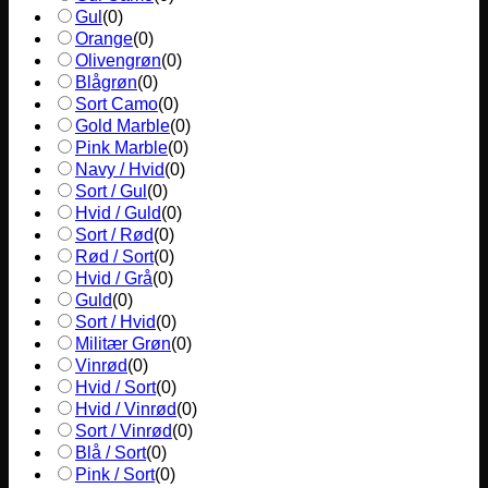
Gul
(
0
)
Orange
(
0
)
Olivengrøn
(
0
)
Blågrøn
(
0
)
Sort Camo
(
0
)
Gold Marble
(
0
)
Pink Marble
(
0
)
Navy / Hvid
(
0
)
Sort / Gul
(
0
)
Hvid / Guld
(
0
)
Sort / Rød
(
0
)
Rød / Sort
(
0
)
Hvid / Grå
(
0
)
Guld
(
0
)
Sort / Hvid
(
0
)
Militær Grøn
(
0
)
Vinrød
(
0
)
Hvid / Sort
(
0
)
Hvid / Vinrød
(
0
)
Sort / Vinrød
(
0
)
Blå / Sort
(
0
)
Pink / Sort
(
0
)