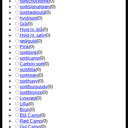
sort/chockpink
(
0
)
sort/signalgrøn
(
0
)
sort/rød/guld
(
0
)
hvid/sort
(
0
)
Grå
(
0
)
Hvid m. blå
(
0
)
Hvid m. sølv
(
0
)
rød/guld
(
0
)
Pink
(
0
)
sort/pink
(
0
)
sort/camo
(
0
)
Carbon sort
(
0
)
sort/lilla
(
0
)
sort/grøn
(
0
)
sort/navy
(
0
)
sort/burgundy
(
0
)
sort/bronze
(
0
)
Lyserød
(
0
)
Lilla
(
0
)
Brun
(
0
)
Blå Camo
(
0
)
Rød Camo
(
0
)
Gul Camo
(
0
)