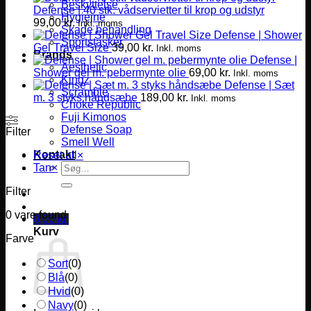
Beskyttelse
Defense | 40 stk. vådservietter til krop og udstyr
Hygiejne
99,00
kr.
Inkl. moms
Skade behandling
Defense | Shower
Sportstasker
Gel Travel Size
39,00
kr.
Inkl. moms
Brands
Defense |
Aesthetic
Shower gel m. pebermynte olie
69,00
kr.
Inkl. moms
Kingz
Defense | Sæt
Scramble
m. 3 styks håndsæbe
189,00
kr.
Inkl. moms
Choke Republic
Fuji Kimonos
Defense Soap
Filter
Smell Well
Kontakt
Reset all
×
Søg
Tan
×
efter:
Filter
0
vare found
0,00
kr.
Kurv
Farve
Sort
(
0
)
Blå
(
0
)
Hvid
(
0
)
Navy
(
0
)