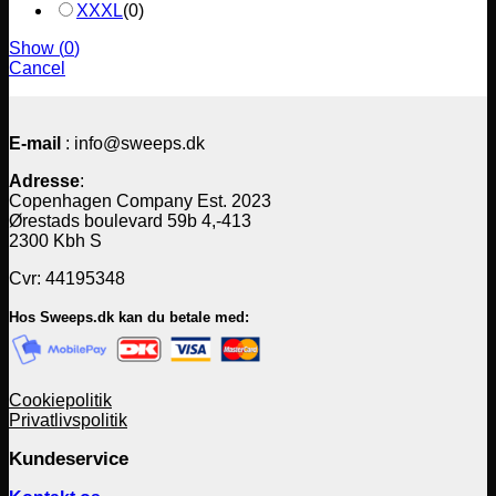
XXXL
(
0
)
Show
(
0
)
Cancel
E-mail
: info@sweeps.dk
Adresse
:
Copenhagen Company Est. 2023
Ørestads boulevard 59b 4,-413
2300 Kbh S
Cvr: 44195348
Hos Sweeps.dk kan du betale med:
Cookiepolitik
Privatlivspolitik
Kundeservice