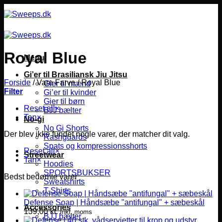
Fortsæt
til
indhold
Royal Blue
Menu
Gi’er til Brasiliansk Jiu Jitsu
Forside
/
Vare Farve
/
Royal Blue
Gier til mænd
Filter
Gi’er til kvinder
Gier til børn
Reset all
×
BJJ bælter
Tan
×
No-gi
No Gi Shorts
Der blev ikke fundet nogle varer, der matcher dit valg.
Rashguards
Spats og kompressionsshorts
Reset all
×
Streetwear
Tan
×
Hoodies
SPORTSBUKSER
Bedst bedømte varer
Sweatshirts
T-Shirts
Defense Soap | Håndsæbe "antifungal" + sæbeskål
Accessories
139,00
kr.
Inkl. moms
BJJ bælter