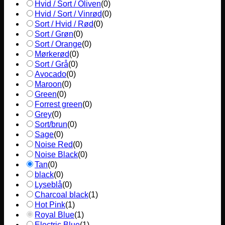
Hvid / Sort / Oliven
(
0
)
Hvid / Sort / Vinrød
(
0
)
Sort / Hvid / Rød
(
0
)
Sort / Grøn
(
0
)
Sort / Orange
(
0
)
Mørkerød
(
0
)
Sort / Grå
(
0
)
Avocado
(
0
)
Maroon
(
0
)
Green
(
0
)
Forrest green
(
0
)
Grey
(
0
)
Sort/brun
(
0
)
Sage
(
0
)
Noise Red
(
0
)
Noise Black
(
0
)
Tan
(
0
)
black
(
0
)
Lyseblå
(
0
)
Charcoal black
(
1
)
Hot Pink
(
1
)
Royal Blue
(
1
)
Electric Blue
(
1
)