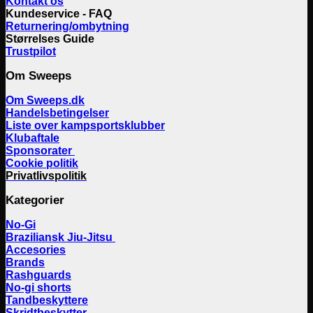
Kontakt os
Kundeservice - FAQ
Returnering/ombytning
Størrelses Guide
Trustpilot
Om Sweeps
Om Sweeps.dk
Handelsbetingelser
Liste over kampsportsklubber
Klubaftale
Sponsorater
Cookie politik
Privatlivspolitik
Kategorier
No-Gi
Braziliansk Jiu-Jitsu
Accesories
Brands
Rashguards
No-gi shorts
Tandbeskyttere
Skridtbeskytter