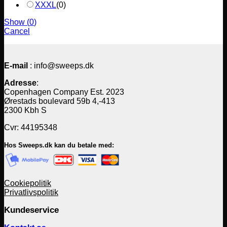
XXXL
(
0
)
Show
(
0
)
Cancel
E-mail
: info@sweeps.dk
Adresse
:
Copenhagen Company Est. 2023
Ørestads boulevard 59b 4,-413
2300 Kbh S
Cvr: 44195348
Hos Sweeps.dk kan du betale med:
Cookiepolitik
Privatlivspolitik
Kundeservice