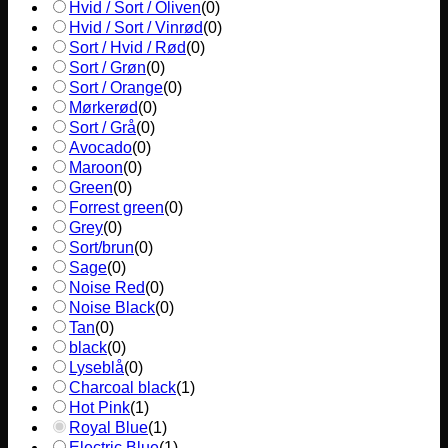
Hvid / Sort / Oliven
(
0
)
Hvid / Sort / Vinrød
(
0
)
Sort / Hvid / Rød
(
0
)
Sort / Grøn
(
0
)
Sort / Orange
(
0
)
Mørkerød
(
0
)
Sort / Grå
(
0
)
Avocado
(
0
)
Maroon
(
0
)
Green
(
0
)
Forrest green
(
0
)
Grey
(
0
)
Sort/brun
(
0
)
Sage
(
0
)
Noise Red
(
0
)
Noise Black
(
0
)
Tan
(
0
)
black
(
0
)
Lyseblå
(
0
)
Charcoal black
(
1
)
Hot Pink
(
1
)
Royal Blue
(
1
)
Electric Blue
(
1
)