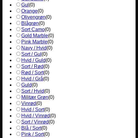
Gul
(
0
)
Orange
(
0
)
Olivengrøn
(
0
)
Blågrøn
(
0
)
Sort Camo
(
0
)
Gold Marble
(
0
)
Pink Marble
(
0
)
Navy / Hvid
(
0
)
Sort / Gul
(
0
)
Hvid / Guld
(
0
)
Sort / Rød
(
0
)
Rød / Sort
(
0
)
Hvid / Grå
(
0
)
Guld
(
0
)
Sort / Hvid
(
0
)
Militær Grøn
(
0
)
Vinrød
(
0
)
Hvid / Sort
(
0
)
Hvid / Vinrød
(
0
)
Sort / Vinrød
(
0
)
Blå / Sort
(
0
)
Pink / Sort
(
0
)