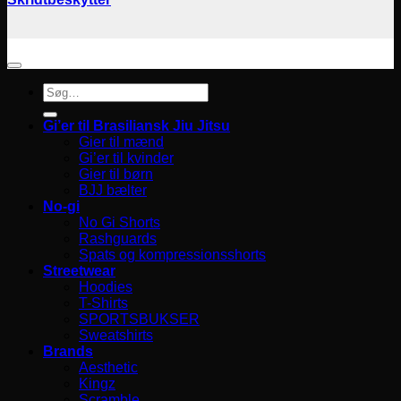
Søg
efter:
Gi’er til Brasiliansk Jiu Jitsu
Gier til mænd
Gi’er til kvinder
Gier til børn
BJJ bælter
No-gi
No Gi Shorts
Rashguards
Spats og kompressionsshorts
Streetwear
Hoodies
T-Shirts
SPORTSBUKSER
Sweatshirts
Brands
Aesthetic
Kingz
Scramble