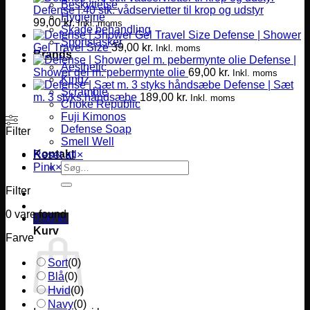
Beskyttelse
Defense | 40 stk. vådservietter til krop og udstyr
Hygiejne
99,00
kr.
Inkl. moms
Skade behandling
Defense | Shower
Sportstasker
Gel Travel Size
39,00
kr.
Inkl. moms
Brands
Defense |
Aesthetic
Shower gel m. pebermynte olie
69,00
kr.
Inkl. moms
Kingz
Defense | Sæt
Scramble
m. 3 styks håndsæbe
189,00
kr.
Inkl. moms
Choke Republic
Fuji Kimonos
Defense Soap
Filter
Smell Well
Kontakt
Reset all
×
Søg
Pink
×
efter:
Filter
0
vare found
0,00
kr.
Kurv
Farve
Sort
(
0
)
Blå
(
0
)
Hvid
(
0
)
Navy
(
0
)