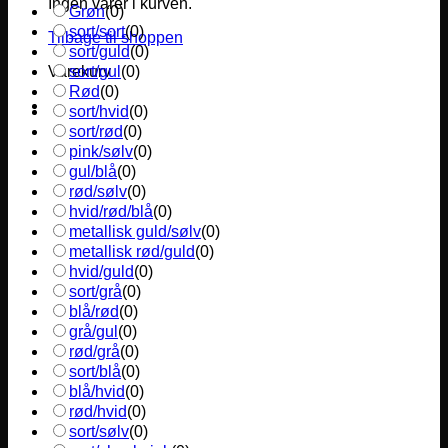
Ingen varer i kurven.
Grøn
(
0
)
sort/sort
(
0
)
Tilbage til shoppen
sort/guld
(
0
)
sort/gul
(
0
)
Varekurv
Rød
(
0
)
sort/hvid
(
0
)
sort/rød
(
0
)
pink/sølv
(
0
)
gul/blå
(
0
)
rød/sølv
(
0
)
hvid/rød/blå
(
0
)
metallisk guld/sølv
(
0
)
metallisk rød/guld
(
0
)
hvid/guld
(
0
)
sort/grå
(
0
)
blå/rød
(
0
)
grå/gul
(
0
)
rød/grå
(
0
)
sort/blå
(
0
)
blå/hvid
(
0
)
rød/hvid
(
0
)
sort/sølv
(
0
)