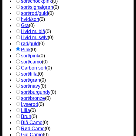
sort/chockpink
(
0
)
sort/signalgrøn
(
0
)
sort/rød/guld
(
0
)
hvid/sort
(
0
)
Grå
(
0
)
Hvid m. blå
(
0
)
Hvid m. sølv
(
0
)
rød/guld
(
0
)
Pink
(
0
)
sort/pink
(
0
)
sort/camo
(
0
)
Carbon sort
(
0
)
sort/lilla
(
0
)
sort/grøn
(
0
)
sort/navy
(
0
)
sort/burgundy
(
0
)
sort/bronze
(
0
)
Lyserød
(
0
)
Lilla
(
0
)
Brun
(
0
)
Blå Camo
(
0
)
Rød Camo
(
0
)
Gul Camo
(
0
)