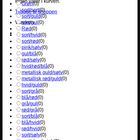
Ingen varer i kurven.
Grøn
(
0
)
sort/sort
(
0
)
Tilbage til shoppen
sort/guld
(
0
)
sort/gul
(
0
)
Varekurv
Rød
(
0
)
sort/hvid
(
0
)
sort/rød
(
0
)
pink/sølv
(
0
)
gul/blå
(
0
)
rød/sølv
(
0
)
hvid/rød/blå
(
0
)
metallisk guld/sølv
(
0
)
metallisk rød/guld
(
0
)
hvid/guld
(
0
)
sort/grå
(
0
)
blå/rød
(
0
)
grå/gul
(
0
)
rød/grå
(
0
)
sort/blå
(
0
)
blå/hvid
(
0
)
rød/hvid
(
0
)
sort/sølv
(
0
)