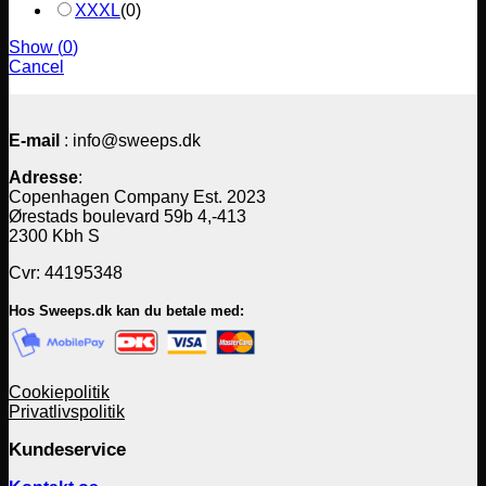
XXXL
(
0
)
Show
(
0
)
Cancel
E-mail
: info@sweeps.dk
Adresse
:
Copenhagen Company Est. 2023
Ørestads boulevard 59b 4,-413
2300 Kbh S
Cvr: 44195348
Hos Sweeps.dk kan du betale med:
Cookiepolitik
Privatlivspolitik
Kundeservice