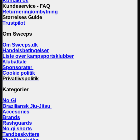
Kontakt os
Kundeservice - FAQ
Returnering/ombytning
Størrelses Guide
Trustpilot
Om Sweeps
Om Sweeps.dk
Handelsbetingelser
Liste over kampsportsklubber
Klubaftale
Sponsorater
Cookie politik
Privatlivspolitik
Kategorier
No-Gi
Braziliansk Jiu-Jitsu
Accesories
Brands
Rashguards
No-gi shorts
Tandbeskyttere
Skridtbeskytter