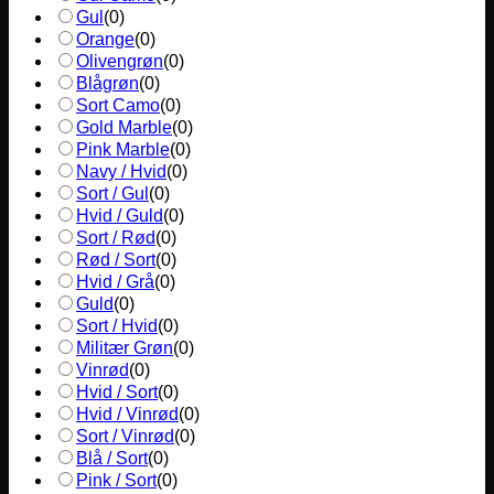
Gul
(
0
)
Orange
(
0
)
Olivengrøn
(
0
)
Blågrøn
(
0
)
Sort Camo
(
0
)
Gold Marble
(
0
)
Pink Marble
(
0
)
Navy / Hvid
(
0
)
Sort / Gul
(
0
)
Hvid / Guld
(
0
)
Sort / Rød
(
0
)
Rød / Sort
(
0
)
Hvid / Grå
(
0
)
Guld
(
0
)
Sort / Hvid
(
0
)
Militær Grøn
(
0
)
Vinrød
(
0
)
Hvid / Sort
(
0
)
Hvid / Vinrød
(
0
)
Sort / Vinrød
(
0
)
Blå / Sort
(
0
)
Pink / Sort
(
0
)