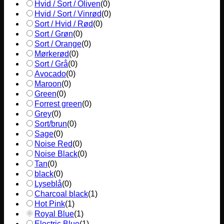
Hvid / Sort / Oliven
(
0
)
Hvid / Sort / Vinrød
(
0
)
Sort / Hvid / Rød
(
0
)
Sort / Grøn
(
0
)
Sort / Orange
(
0
)
Mørkerød
(
0
)
Sort / Grå
(
0
)
Avocado
(
0
)
Maroon
(
0
)
Green
(
0
)
Forrest green
(
0
)
Grey
(
0
)
Sort/brun
(
0
)
Sage
(
0
)
Noise Red
(
0
)
Noise Black
(
0
)
Tan
(
0
)
black
(
0
)
Lyseblå
(
0
)
Charcoal black
(
1
)
Hot Pink
(
1
)
Royal Blue
(
1
)
Electric Blue
(
1
)