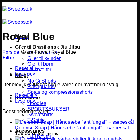
Fortsæt
til
indhold
Royal Blue
Menu
Gi’er til Brasiliansk Jiu Jitsu
Forside
/
Vare Farve
/
Royal Blue
Gier til mænd
Filter
Gi’er til kvinder
Gier til børn
Reset all
×
BJJ bælter
Lyserød
×
No-gi
No Gi Shorts
Der blev ikke fundet nogle varer, der matcher dit valg.
Rashguards
Spats og kompressionsshorts
Reset all
×
Streetwear
Lyserød
×
Hoodies
SPORTSBUKSER
Bedst bedømte varer
Sweatshirts
T-Shirts
Defense Soap | Håndsæbe "antifungal" + sæbeskål
Accessories
139,00
kr.
Inkl. moms
BJJ bælter