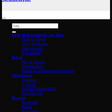
Søg
efter:
Gi’er til Brasiliansk Jiu Jitsu
Gier til mænd
Gi’er til kvinder
Gier til børn
BJJ bælter
No-gi
No Gi Shorts
Rashguards
Spats og kompressionsshorts
Streetwear
Hoodies
T-Shirts
SPORTSBUKSER
Sweatshirts
Brands
Aesthetic
Kingz
Scramble