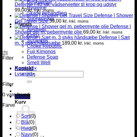
Beskyttelse
Defense | 40 stk. vådservietter til krop og udstyr
Hygiejne
99,00
kr.
Inkl. moms
Skade behandling
Defense | Shower
Sportstasker
Gel Travel Size
39,00
kr.
Inkl. moms
Brands
Defense |
Aesthetic
Shower gel m. pebermynte olie
69,00
kr.
Inkl. moms
Kingz
Defense | Sæt
Scramble
m. 3 styks håndsæbe
189,00
kr.
Inkl. moms
Choke Republic
Fuji Kimonos
Defense Soap
Filter
Smell Well
Kontakt
Reset all
×
Søg
Lyserød
×
efter:
Filter
0
vare found
0,00
kr.
Kurv
Farve
Sort
(
0
)
Blå
(
0
)
Hvid
(
0
)
Navy
(
0
)