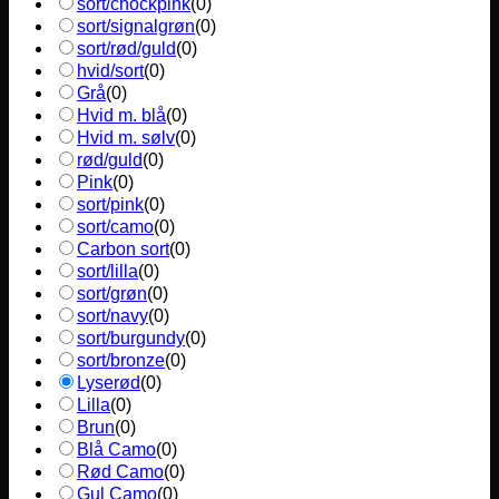
sort/chockpink
(
0
)
sort/signalgrøn
(
0
)
sort/rød/guld
(
0
)
hvid/sort
(
0
)
Grå
(
0
)
Hvid m. blå
(
0
)
Hvid m. sølv
(
0
)
rød/guld
(
0
)
Pink
(
0
)
sort/pink
(
0
)
sort/camo
(
0
)
Carbon sort
(
0
)
sort/lilla
(
0
)
sort/grøn
(
0
)
sort/navy
(
0
)
sort/burgundy
(
0
)
sort/bronze
(
0
)
Lyserød
(
0
)
Lilla
(
0
)
Brun
(
0
)
Blå Camo
(
0
)
Rød Camo
(
0
)
Gul Camo
(
0
)