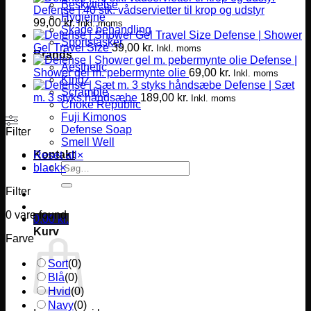
Beskyttelse
Defense | 40 stk. vådservietter til krop og udstyr
Hygiejne
99,00
kr.
Inkl. moms
Skade behandling
Defense | Shower
Sportstasker
Gel Travel Size
39,00
kr.
Inkl. moms
Brands
Defense |
Aesthetic
Shower gel m. pebermynte olie
69,00
kr.
Inkl. moms
Kingz
Defense | Sæt
Scramble
m. 3 styks håndsæbe
189,00
kr.
Inkl. moms
Choke Republic
Fuji Kimonos
Defense Soap
Filter
Smell Well
Kontakt
Reset all
×
Søg
black
×
efter:
Filter
0
vare found
0,00
kr.
Kurv
Farve
Sort
(
0
)
Blå
(
0
)
Hvid
(
0
)
Navy
(
0
)