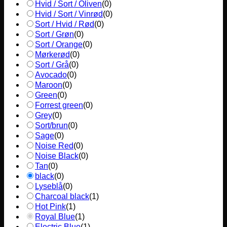
Hvid / Sort / Oliven
(
0
)
Hvid / Sort / Vinrød
(
0
)
Sort / Hvid / Rød
(
0
)
Sort / Grøn
(
0
)
Sort / Orange
(
0
)
Mørkerød
(
0
)
Sort / Grå
(
0
)
Avocado
(
0
)
Maroon
(
0
)
Green
(
0
)
Forrest green
(
0
)
Grey
(
0
)
Sort/brun
(
0
)
Sage
(
0
)
Noise Red
(
0
)
Noise Black
(
0
)
Tan
(
0
)
black
(
0
)
Lyseblå
(
0
)
Charcoal black
(
1
)
Hot Pink
(
1
)
Royal Blue
(
1
)
Electric Blue
(
1
)