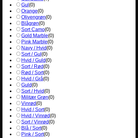
Gul
(
0
)
Orange
(
0
)
Olivengrøn
(
0
)
Blågrøn
(
0
)
Sort Camo
(
0
)
Gold Marble
(
0
)
Pink Marble
(
0
)
Navy / Hvid
(
0
)
Sort / Gul
(
0
)
Hvid / Guld
(
0
)
Sort / Rød
(
0
)
Rød / Sort
(
0
)
Hvid / Grå
(
0
)
Guld
(
0
)
Sort / Hvid
(
0
)
Militær Grøn
(
0
)
Vinrød
(
0
)
Hvid / Sort
(
0
)
Hvid / Vinrød
(
0
)
Sort / Vinrød
(
0
)
Blå / Sort
(
0
)
Pink / Sort
(
0
)