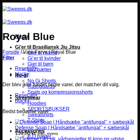
Fortsæt
til
indhold
Royal Blue
Menu
Gi’er til Brasiliansk Jiu Jitsu
Forside
/
Vare Farve
/
Royal Blue
Gier til mænd
Filter
Gi’er til kvinder
Gier til børn
Reset all
×
BJJ bælter
black
×
No-gi
No Gi Shorts
Der blev ikke fundet nogle varer, der matcher dit valg.
Rashguards
Spats og kompressionsshorts
Reset all
×
Streetwear
black
×
Hoodies
SPORTSBUKSER
Bedst bedømte varer
Sweatshirts
T-Shirts
Defense Soap | Håndsæbe "antifungal" + sæbeskål
Accessories
139,00
kr.
Inkl. moms
BJJ bælter