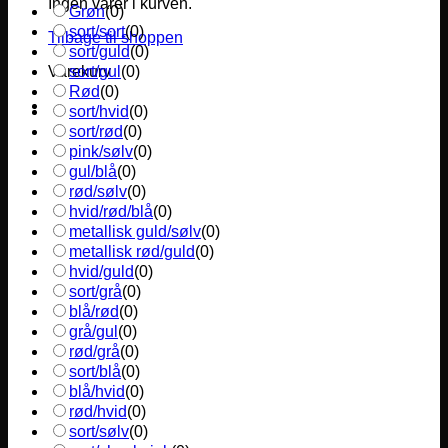
Ingen varer i kurven.
Grøn
(
0
)
sort/sort
(
0
)
Tilbage til shoppen
sort/guld
(
0
)
sort/gul
(
0
)
Varekurv
Rød
(
0
)
sort/hvid
(
0
)
sort/rød
(
0
)
pink/sølv
(
0
)
gul/blå
(
0
)
rød/sølv
(
0
)
hvid/rød/blå
(
0
)
metallisk guld/sølv
(
0
)
metallisk rød/guld
(
0
)
hvid/guld
(
0
)
sort/grå
(
0
)
blå/rød
(
0
)
grå/gul
(
0
)
rød/grå
(
0
)
sort/blå
(
0
)
blå/hvid
(
0
)
rød/hvid
(
0
)
sort/sølv
(
0
)