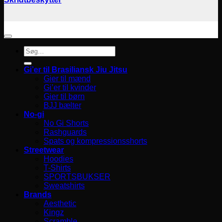
Søg
efter:
Gi’er til Brasiliansk Jiu Jitsu
Gier til mænd
Gi’er til kvinder
Gier til børn
BJJ bælter
No-gi
No Gi Shorts
Rashguards
Spats og kompressionsshorts
Streetwear
Hoodies
T-Shirts
SPORTSBUKSER
Sweatshirts
Brands
Aesthetic
Kingz
Scramble