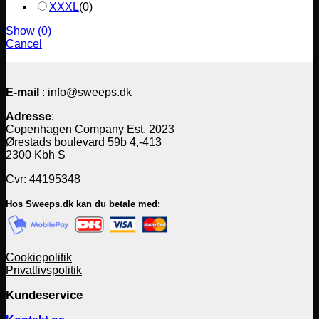
XXXL
(
0
)
Show
(
0
)
Cancel
E-mail
: info@sweeps.dk
Adresse
:
Copenhagen Company Est. 2023
Ørestads boulevard 59b 4,-413
2300 Kbh S
Cvr: 44195348
Hos Sweeps.dk kan du betale med:
Cookiepolitik
Privatlivspolitik
Kundeservice