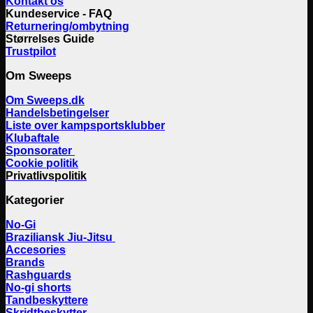
Kontakt os
Kundeservice - FAQ
Returnering/ombytning
Størrelses Guide
Trustpilot
Om Sweeps
Om Sweeps.dk
Handelsbetingelser
Liste over kampsportsklubber
Klubaftale
Sponsorater
Cookie politik
Privatlivspolitik
Kategorier
No-Gi
Braziliansk Jiu-Jitsu
Accesories
Brands
Rashguards
No-gi shorts
Tandbeskyttere
Skridtbeskytter