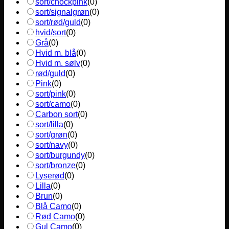
sort/chockpink
(
0
)
sort/signalgrøn
(
0
)
sort/rød/guld
(
0
)
hvid/sort
(
0
)
Grå
(
0
)
Hvid m. blå
(
0
)
Hvid m. sølv
(
0
)
rød/guld
(
0
)
Pink
(
0
)
sort/pink
(
0
)
sort/camo
(
0
)
Carbon sort
(
0
)
sort/lilla
(
0
)
sort/grøn
(
0
)
sort/navy
(
0
)
sort/burgundy
(
0
)
sort/bronze
(
0
)
Lyserød
(
0
)
Lilla
(
0
)
Brun
(
0
)
Blå Camo
(
0
)
Rød Camo
(
0
)
Gul Camo
(
0
)