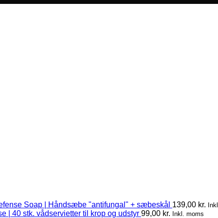
efense Soap | Håndsæbe "antifungal" + sæbeskål
139,00
kr.
Ink
 | 40 stk. vådservietter til krop og udstyr
99,00
kr.
Inkl. moms