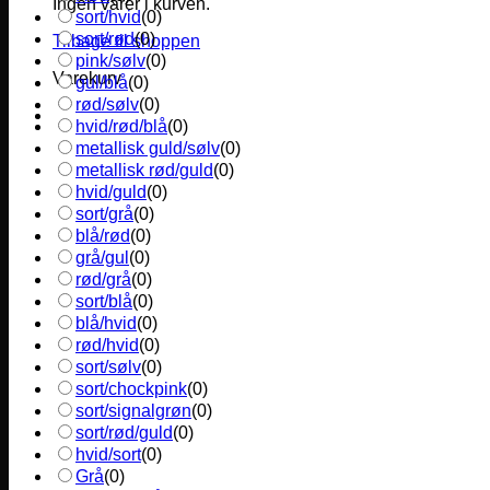
Ingen varer i kurven.
sort/hvid
(
0
)
sort/rød
(
0
)
Tilbage til shoppen
pink/sølv
(
0
)
Varekurv
gul/blå
(
0
)
rød/sølv
(
0
)
hvid/rød/blå
(
0
)
metallisk guld/sølv
(
0
)
metallisk rød/guld
(
0
)
hvid/guld
(
0
)
sort/grå
(
0
)
blå/rød
(
0
)
grå/gul
(
0
)
rød/grå
(
0
)
sort/blå
(
0
)
blå/hvid
(
0
)
rød/hvid
(
0
)
sort/sølv
(
0
)
sort/chockpink
(
0
)
sort/signalgrøn
(
0
)
sort/rød/guld
(
0
)
hvid/sort
(
0
)
Grå
(
0
)