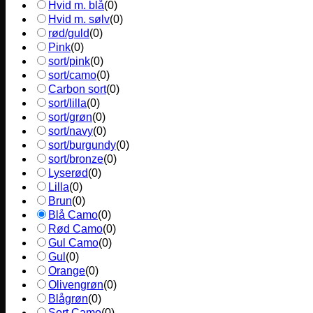
Hvid m. blå
(
0
)
Hvid m. sølv
(
0
)
rød/guld
(
0
)
Pink
(
0
)
sort/pink
(
0
)
sort/camo
(
0
)
Carbon sort
(
0
)
sort/lilla
(
0
)
sort/grøn
(
0
)
sort/navy
(
0
)
sort/burgundy
(
0
)
sort/bronze
(
0
)
Lyserød
(
0
)
Lilla
(
0
)
Brun
(
0
)
Blå Camo
(
0
)
Rød Camo
(
0
)
Gul Camo
(
0
)
Gul
(
0
)
Orange
(
0
)
Olivengrøn
(
0
)
Blågrøn
(
0
)
Sort Camo
(
0
)