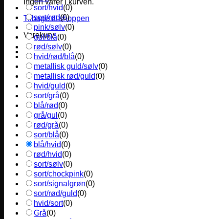
Ingen varer i kurven.
sort/hvid
(
0
)
sort/rød
(
0
)
Tilbage til shoppen
pink/sølv
(
0
)
Varekurv
gul/blå
(
0
)
rød/sølv
(
0
)
hvid/rød/blå
(
0
)
metallisk guld/sølv
(
0
)
metallisk rød/guld
(
0
)
hvid/guld
(
0
)
sort/grå
(
0
)
blå/rød
(
0
)
grå/gul
(
0
)
rød/grå
(
0
)
sort/blå
(
0
)
blå/hvid
(
0
)
rød/hvid
(
0
)
sort/sølv
(
0
)
sort/chockpink
(
0
)
sort/signalgrøn
(
0
)
sort/rød/guld
(
0
)
hvid/sort
(
0
)
Grå
(
0
)