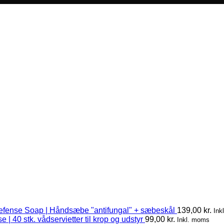
efense Soap | Håndsæbe "antifungal" + sæbeskål
139,00
kr.
Ink
 | 40 stk. vådservietter til krop og udstyr
99,00
kr.
Inkl. moms