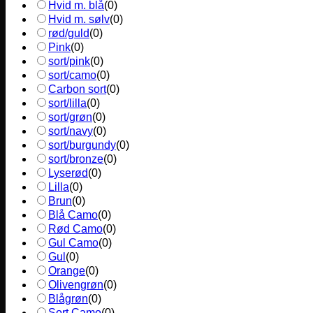
Hvid m. blå
(
0
)
Hvid m. sølv
(
0
)
rød/guld
(
0
)
Pink
(
0
)
sort/pink
(
0
)
sort/camo
(
0
)
Carbon sort
(
0
)
sort/lilla
(
0
)
sort/grøn
(
0
)
sort/navy
(
0
)
sort/burgundy
(
0
)
sort/bronze
(
0
)
Lyserød
(
0
)
Lilla
(
0
)
Brun
(
0
)
Blå Camo
(
0
)
Rød Camo
(
0
)
Gul Camo
(
0
)
Gul
(
0
)
Orange
(
0
)
Olivengrøn
(
0
)
Blågrøn
(
0
)
Sort Camo
(
0
)