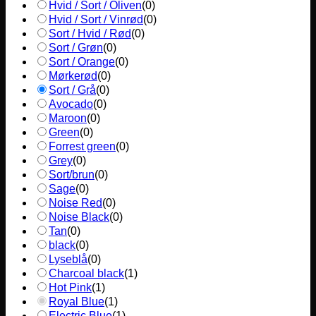
Hvid / Sort / Oliven
(
0
)
Hvid / Sort / Vinrød
(
0
)
Sort / Hvid / Rød
(
0
)
Sort / Grøn
(
0
)
Sort / Orange
(
0
)
Mørkerød
(
0
)
Sort / Grå
(
0
)
Avocado
(
0
)
Maroon
(
0
)
Green
(
0
)
Forrest green
(
0
)
Grey
(
0
)
Sort/brun
(
0
)
Sage
(
0
)
Noise Red
(
0
)
Noise Black
(
0
)
Tan
(
0
)
black
(
0
)
Lyseblå
(
0
)
Charcoal black
(
1
)
Hot Pink
(
1
)
Royal Blue
(
1
)
Electric Blue
(
1
)