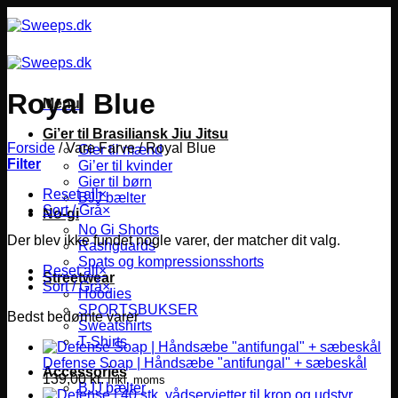
Fortsæt
til
indhold
Royal Blue
Menu
Gi’er til Brasiliansk Jiu Jitsu
Forside
/
Vare Farve
/
Royal Blue
Gier til mænd
Filter
Gi’er til kvinder
Gier til børn
Reset all
×
BJJ bælter
Sort / Grå
×
No-gi
No Gi Shorts
Der blev ikke fundet nogle varer, der matcher dit valg.
Rashguards
Spats og kompressionsshorts
Reset all
×
Streetwear
Sort / Grå
×
Hoodies
SPORTSBUKSER
Bedst bedømte varer
Sweatshirts
T-Shirts
Defense Soap | Håndsæbe "antifungal" + sæbeskål
Accessories
139,00
kr.
Inkl. moms
BJJ bælter