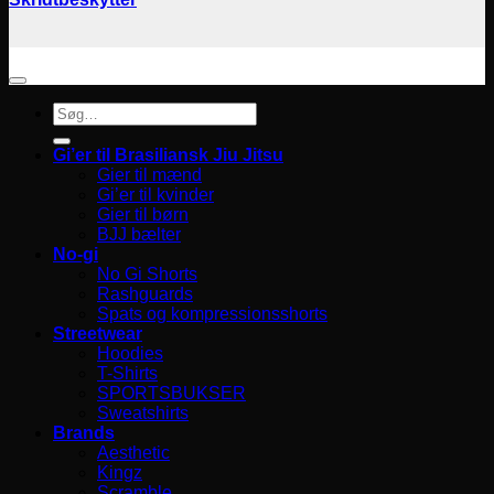
Søg
efter:
Gi’er til Brasiliansk Jiu Jitsu
Gier til mænd
Gi’er til kvinder
Gier til børn
BJJ bælter
No-gi
No Gi Shorts
Rashguards
Spats og kompressionsshorts
Streetwear
Hoodies
T-Shirts
SPORTSBUKSER
Sweatshirts
Brands
Aesthetic
Kingz
Scramble