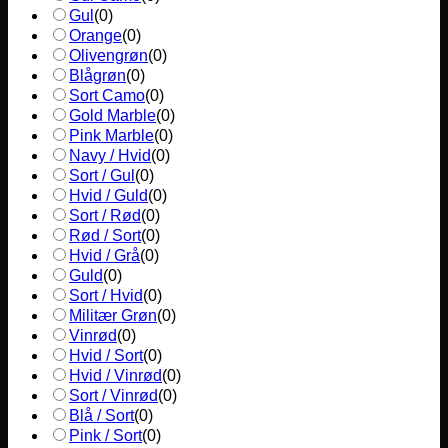
Gul
(
0
)
Orange
(
0
)
Olivengrøn
(
0
)
Blågrøn
(
0
)
Sort Camo
(
0
)
Gold Marble
(
0
)
Pink Marble
(
0
)
Navy / Hvid
(
0
)
Sort / Gul
(
0
)
Hvid / Guld
(
0
)
Sort / Rød
(
0
)
Rød / Sort
(
0
)
Hvid / Grå
(
0
)
Guld
(
0
)
Sort / Hvid
(
0
)
Militær Grøn
(
0
)
Vinrød
(
0
)
Hvid / Sort
(
0
)
Hvid / Vinrød
(
0
)
Sort / Vinrød
(
0
)
Blå / Sort
(
0
)
Pink / Sort
(
0
)