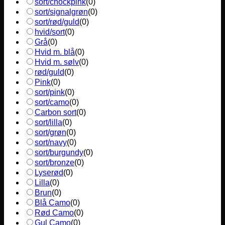
sort/chockpink
(
0
)
sort/signalgrøn
(
0
)
sort/rød/guld
(
0
)
hvid/sort
(
0
)
Grå
(
0
)
Hvid m. blå
(
0
)
Hvid m. sølv
(
0
)
rød/guld
(
0
)
Pink
(
0
)
sort/pink
(
0
)
sort/camo
(
0
)
Carbon sort
(
0
)
sort/lilla
(
0
)
sort/grøn
(
0
)
sort/navy
(
0
)
sort/burgundy
(
0
)
sort/bronze
(
0
)
Lyserød
(
0
)
Lilla
(
0
)
Brun
(
0
)
Blå Camo
(
0
)
Rød Camo
(
0
)
Gul Camo
(
0
)