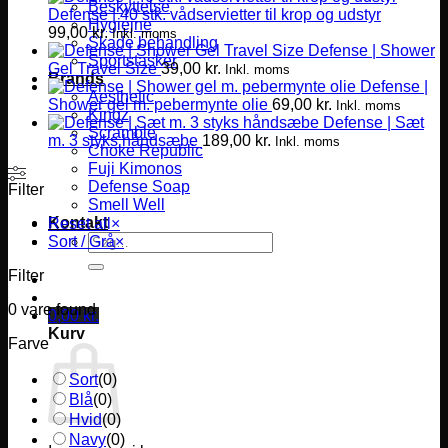
Beskyttelse
Defense | 40 stk. vådservietter til krop og udstyr
Hygiejne
99,00
kr.
Inkl. moms
Skade behandling
Defense | Shower
Sportstasker
Gel Travel Size
39,00
kr.
Inkl. moms
Brands
Defense |
Aesthetic
Shower gel m. pebermynte olie
69,00
kr.
Inkl. moms
Kingz
Defense | Sæt
Scramble
m. 3 styks håndsæbe
189,00
kr.
Inkl. moms
Choke Republic
Fuji Kimonos
Defense Soap
Filter
Smell Well
Kontakt
Reset all
×
Søg
Sort / Grå
×
efter:
Filter
0
vare found
0,00
kr.
Kurv
Farve
Sort
(
0
)
Blå
(
0
)
Hvid
(
0
)
Navy
(
0
)