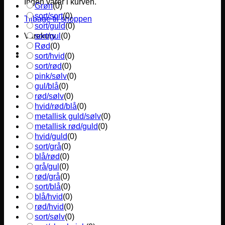
Ingen varer i kurven.
Grøn
(
0
)
sort/sort
(
0
)
Tilbage til shoppen
sort/guld
(
0
)
sort/gul
(
0
)
Varekurv
Rød
(
0
)
sort/hvid
(
0
)
sort/rød
(
0
)
pink/sølv
(
0
)
gul/blå
(
0
)
rød/sølv
(
0
)
hvid/rød/blå
(
0
)
metallisk guld/sølv
(
0
)
metallisk rød/guld
(
0
)
hvid/guld
(
0
)
sort/grå
(
0
)
blå/rød
(
0
)
grå/gul
(
0
)
rød/grå
(
0
)
sort/blå
(
0
)
blå/hvid
(
0
)
rød/hvid
(
0
)
sort/sølv
(
0
)