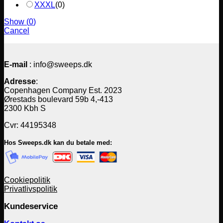
XXXL
(
0
)
Show
(
0
)
Cancel
E-mail
: info@sweeps.dk
Adresse
:
Copenhagen Company Est. 2023
Ørestads boulevard 59b 4,-413
2300 Kbh S
Cvr: 44195348
Hos Sweeps.dk kan du betale med:
Cookiepolitik
Privatlivspolitik
Kundeservice