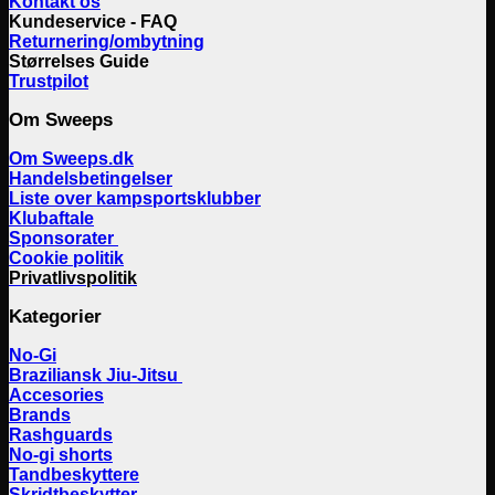
Kontakt os
Kundeservice - FAQ
Returnering/ombytning
Størrelses Guide
Trustpilot
Om Sweeps
Om Sweeps.dk
Handelsbetingelser
Liste over kampsportsklubber
Klubaftale
Sponsorater
Cookie politik
Privatlivspolitik
Kategorier
No-Gi
Braziliansk Jiu-Jitsu
Accesories
Brands
Rashguards
No-gi shorts
Tandbeskyttere
Skridtbeskytter