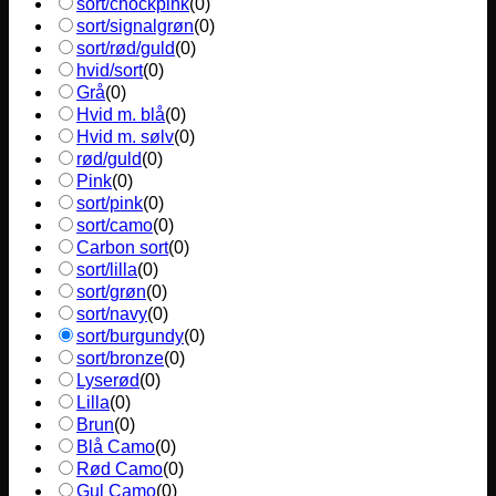
sort/chockpink
(
0
)
sort/signalgrøn
(
0
)
sort/rød/guld
(
0
)
hvid/sort
(
0
)
Grå
(
0
)
Hvid m. blå
(
0
)
Hvid m. sølv
(
0
)
rød/guld
(
0
)
Pink
(
0
)
sort/pink
(
0
)
sort/camo
(
0
)
Carbon sort
(
0
)
sort/lilla
(
0
)
sort/grøn
(
0
)
sort/navy
(
0
)
sort/burgundy
(
0
)
sort/bronze
(
0
)
Lyserød
(
0
)
Lilla
(
0
)
Brun
(
0
)
Blå Camo
(
0
)
Rød Camo
(
0
)
Gul Camo
(
0
)