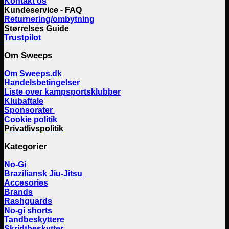
Kontakt os
Kundeservice - FAQ
Returnering/ombytning
Størrelses Guide
Trustpilot
Om Sweeps
Om Sweeps.dk
Handelsbetingelser
Liste over kampsportsklubber
Klubaftale
Sponsorater
Cookie politik
Privatlivspolitik
Kategorier
No-Gi
Braziliansk Jiu-Jitsu
Accesories
Brands
Rashguards
No-gi shorts
Tandbeskyttere
Skridtbeskytter