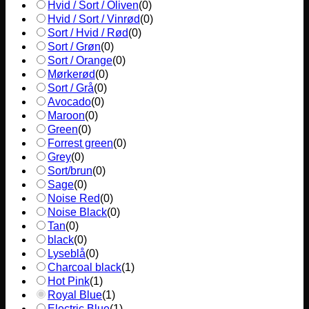
Hvid / Sort / Oliven
(
0
)
Hvid / Sort / Vinrød
(
0
)
Sort / Hvid / Rød
(
0
)
Sort / Grøn
(
0
)
Sort / Orange
(
0
)
Mørkerød
(
0
)
Sort / Grå
(
0
)
Avocado
(
0
)
Maroon
(
0
)
Green
(
0
)
Forrest green
(
0
)
Grey
(
0
)
Sort/brun
(
0
)
Sage
(
0
)
Noise Red
(
0
)
Noise Black
(
0
)
Tan
(
0
)
black
(
0
)
Lyseblå
(
0
)
Charcoal black
(
1
)
Hot Pink
(
1
)
Royal Blue
(
1
)
Electric Blue
(
1
)