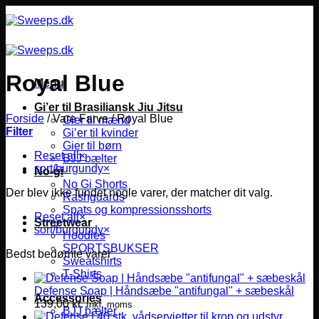
Fortsæt
til
indhold
Royal Blue
Menu
Gi’er til Brasiliansk Jiu Jitsu
Forside
/
Vare Farve
/
Royal Blue
Gier til mænd
Filter
Gi’er til kvinder
Gier til børn
Reset all
×
BJJ bælter
sort/burgundy
×
No-gi
No Gi Shorts
Der blev ikke fundet nogle varer, der matcher dit valg.
Rashguards
Spats og kompressionsshorts
Reset all
×
Streetwear
sort/burgundy
×
Hoodies
SPORTSBUKSER
Bedst bedømte varer
Sweatshirts
T-Shirts
Defense Soap | Håndsæbe "antifungal" + sæbeskål
Accessories
139,00
kr.
Inkl. moms
BJJ bælter