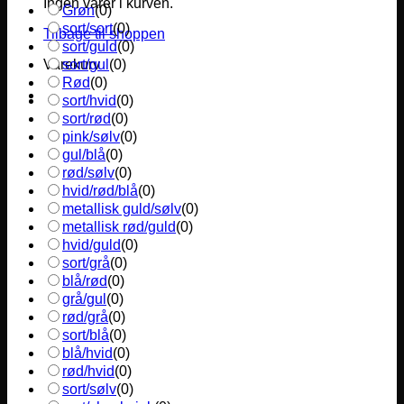
Ingen varer i kurven.
Grøn
(
0
)
sort/sort
(
0
)
Tilbage til shoppen
sort/guld
(
0
)
sort/gul
(
0
)
Varekurv
Rød
(
0
)
sort/hvid
(
0
)
sort/rød
(
0
)
pink/sølv
(
0
)
gul/blå
(
0
)
rød/sølv
(
0
)
hvid/rød/blå
(
0
)
metallisk guld/sølv
(
0
)
metallisk rød/guld
(
0
)
hvid/guld
(
0
)
sort/grå
(
0
)
blå/rød
(
0
)
grå/gul
(
0
)
rød/grå
(
0
)
sort/blå
(
0
)
blå/hvid
(
0
)
rød/hvid
(
0
)
sort/sølv
(
0
)