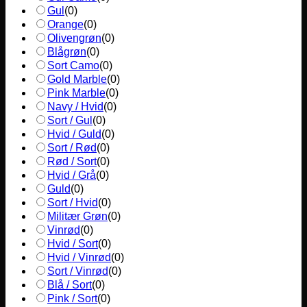
Gul
(
0
)
Orange
(
0
)
Olivengrøn
(
0
)
Blågrøn
(
0
)
Sort Camo
(
0
)
Gold Marble
(
0
)
Pink Marble
(
0
)
Navy / Hvid
(
0
)
Sort / Gul
(
0
)
Hvid / Guld
(
0
)
Sort / Rød
(
0
)
Rød / Sort
(
0
)
Hvid / Grå
(
0
)
Guld
(
0
)
Sort / Hvid
(
0
)
Militær Grøn
(
0
)
Vinrød
(
0
)
Hvid / Sort
(
0
)
Hvid / Vinrød
(
0
)
Sort / Vinrød
(
0
)
Blå / Sort
(
0
)
Pink / Sort
(
0
)