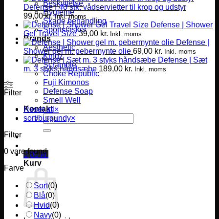
Beskyttelse
Defense | 40 stk. vådservietter til krop og udstyr
Hygiejne
99,00
kr.
Inkl. moms
Skade behandling
Defense | Shower
Sportstasker
Gel Travel Size
39,00
kr.
Inkl. moms
Brands
Defense |
Aesthetic
Shower gel m. pebermynte olie
69,00
kr.
Inkl. moms
Kingz
Defense | Sæt
Scramble
m. 3 styks håndsæbe
189,00
kr.
Inkl. moms
Choke Republic
Fuji Kimonos
Defense Soap
Filter
Smell Well
Kontakt
Reset all
×
Søg
sort/burgundy
×
efter:
Filter
0
vare found
0,00
kr.
Kurv
Farve
Sort
(
0
)
Blå
(
0
)
Hvid
(
0
)
Navy
(
0
)