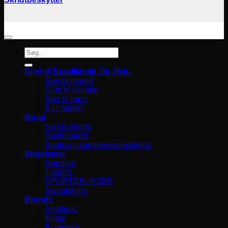
Søg
efter:
Gi’er til Brasiliansk Jiu Jitsu
Gier til mænd
Gi’er til kvinder
Gier til børn
BJJ bælter
No-gi
No Gi Shorts
Rashguards
Spats og kompressionsshorts
Streetwear
Hoodies
T-Shirts
SPORTSBUKSER
Sweatshirts
Brands
Aesthetic
Kingz
Scramble