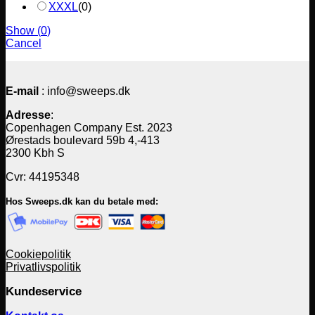
XXXL
(
0
)
Show
(
0
)
Cancel
E-mail
: info@sweeps.dk
Adresse
:
Copenhagen Company Est. 2023
Ørestads boulevard 59b 4,-413
2300 Kbh S
Cvr: 44195348
Hos Sweeps.dk kan du betale med:
Cookiepolitik
Privatlivspolitik
Kundeservice