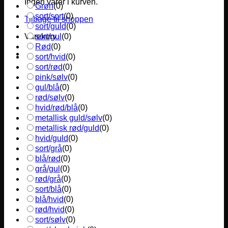
Ingen varer i kurven.
Grøn
(
0
)
sort/sort
(
0
)
Tilbage til shoppen
sort/guld
(
0
)
sort/gul
(
0
)
Varekurv
Rød
(
0
)
sort/hvid
(
0
)
sort/rød
(
0
)
pink/sølv
(
0
)
gul/blå
(
0
)
rød/sølv
(
0
)
hvid/rød/blå
(
0
)
metallisk guld/sølv
(
0
)
metallisk rød/guld
(
0
)
hvid/guld
(
0
)
sort/grå
(
0
)
blå/rød
(
0
)
grå/gul
(
0
)
rød/grå
(
0
)
sort/blå
(
0
)
blå/hvid
(
0
)
rød/hvid
(
0
)
sort/sølv
(
0
)