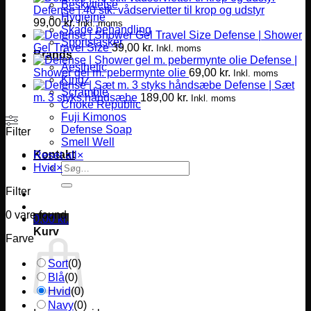
Beskyttelse
Defense | 40 stk. vådservietter til krop og udstyr
Hygiejne
99,00
kr.
Inkl. moms
Skade behandling
Defense | Shower
Sportstasker
Gel Travel Size
39,00
kr.
Inkl. moms
Brands
Defense |
Aesthetic
Shower gel m. pebermynte olie
69,00
kr.
Inkl. moms
Kingz
Defense | Sæt
Scramble
m. 3 styks håndsæbe
189,00
kr.
Inkl. moms
Choke Republic
Fuji Kimonos
Defense Soap
Filter
Smell Well
Kontakt
Reset all
×
Søg
Hvid
×
efter:
Filter
0
vare found
0,00
kr.
Kurv
Farve
Sort
(
0
)
Blå
(
0
)
Hvid
(
0
)
Navy
(
0
)