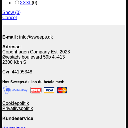
XXXL
(
0
)
Show
(
0
)
Cancel
E-mail
: info@sweeps.dk
Adresse
:
Copenhagen Company Est. 2023
Ørestads boulevard 59b 4,-413
2300 Kbh S
Cvr: 44195348
Hos Sweeps.dk kan du betale med:
Cookiepolitik
Privatlivspolitik
Kundeservice