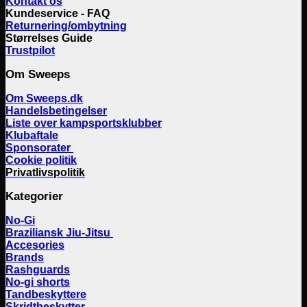
Kontakt os
Kundeservice - FAQ
Returnering/ombytning
Størrelses Guide
Trustpilot
Om Sweeps
Om Sweeps.dk
Handelsbetingelser
Liste over kampsportsklubber
Klubaftale
Sponsorater
Cookie politik
Privatlivspolitik
Kategorier
No-Gi
Braziliansk Jiu-Jitsu
Accesories
Brands
Rashguards
No-gi shorts
Tandbeskyttere
Skridtbeskytter