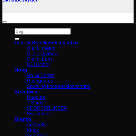
Søg
efter:
Gi’er til Brasiliansk Jiu Jitsu
Gier til mænd
Gi’er til kvinder
Gier til børn
BJJ bælter
No-gi
No Gi Shorts
Rashguards
Spats og kompressionsshorts
Streetwear
Hoodies
T-Shirts
SPORTSBUKSER
Sweatshirts
Brands
Aesthetic
Kingz
Scramble