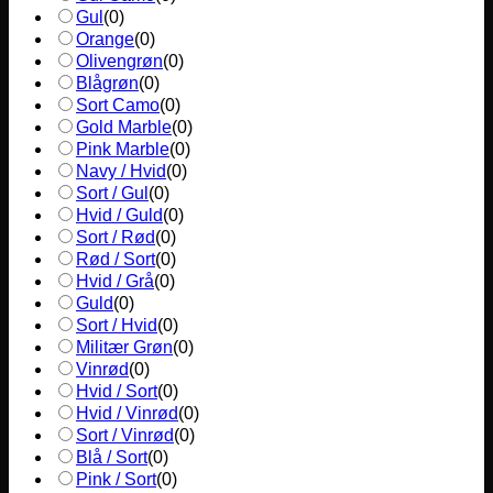
Gul
(
0
)
Orange
(
0
)
Olivengrøn
(
0
)
Blågrøn
(
0
)
Sort Camo
(
0
)
Gold Marble
(
0
)
Pink Marble
(
0
)
Navy / Hvid
(
0
)
Sort / Gul
(
0
)
Hvid / Guld
(
0
)
Sort / Rød
(
0
)
Rød / Sort
(
0
)
Hvid / Grå
(
0
)
Guld
(
0
)
Sort / Hvid
(
0
)
Militær Grøn
(
0
)
Vinrød
(
0
)
Hvid / Sort
(
0
)
Hvid / Vinrød
(
0
)
Sort / Vinrød
(
0
)
Blå / Sort
(
0
)
Pink / Sort
(
0
)