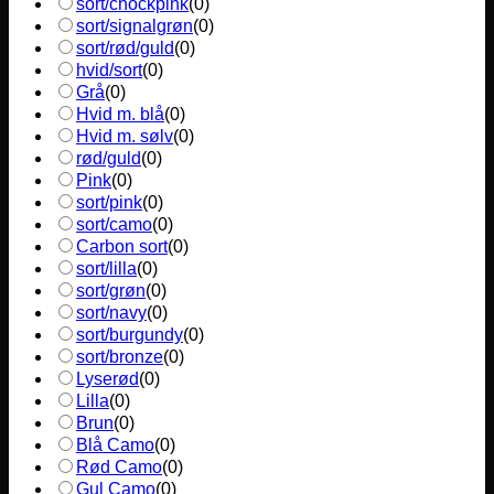
sort/chockpink
(
0
)
sort/signalgrøn
(
0
)
sort/rød/guld
(
0
)
hvid/sort
(
0
)
Grå
(
0
)
Hvid m. blå
(
0
)
Hvid m. sølv
(
0
)
rød/guld
(
0
)
Pink
(
0
)
sort/pink
(
0
)
sort/camo
(
0
)
Carbon sort
(
0
)
sort/lilla
(
0
)
sort/grøn
(
0
)
sort/navy
(
0
)
sort/burgundy
(
0
)
sort/bronze
(
0
)
Lyserød
(
0
)
Lilla
(
0
)
Brun
(
0
)
Blå Camo
(
0
)
Rød Camo
(
0
)
Gul Camo
(
0
)