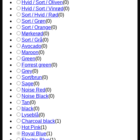
Hvid / Sort / Oliven
(
0
)
Hvid / Sort / Vinrød
(
0
)
Sort / Hvid / Rød
(
0
)
Sort / Grøn
(
0
)
Sort / Orange
(
0
)
Mørkerød
(
0
)
Sort / Grå
(
0
)
Avocado
(
0
)
Maroon
(
0
)
Green
(
0
)
Forrest green
(
0
)
Grey
(
0
)
Sort/brun
(
0
)
Sage
(
0
)
Noise Red
(
0
)
Noise Black
(
0
)
Tan
(
0
)
black
(
0
)
Lyseblå
(
0
)
Charcoal black
(
1
)
Hot Pink
(
1
)
Royal Blue
(
1
)
Electric Blue
(
1
)