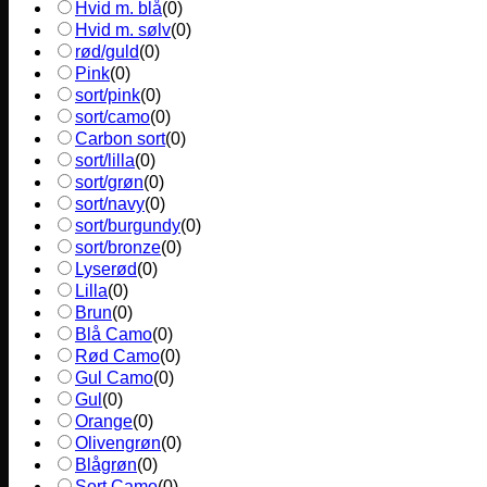
Hvid m. blå
(
0
)
Hvid m. sølv
(
0
)
rød/guld
(
0
)
Pink
(
0
)
sort/pink
(
0
)
sort/camo
(
0
)
Carbon sort
(
0
)
sort/lilla
(
0
)
sort/grøn
(
0
)
sort/navy
(
0
)
sort/burgundy
(
0
)
sort/bronze
(
0
)
Lyserød
(
0
)
Lilla
(
0
)
Brun
(
0
)
Blå Camo
(
0
)
Rød Camo
(
0
)
Gul Camo
(
0
)
Gul
(
0
)
Orange
(
0
)
Olivengrøn
(
0
)
Blågrøn
(
0
)
Sort Camo
(
0
)