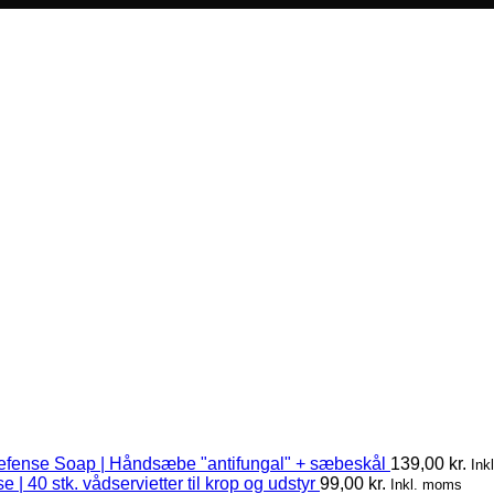
efense Soap | Håndsæbe "antifungal" + sæbeskål
139,00
kr.
Ink
 | 40 stk. vådservietter til krop og udstyr
99,00
kr.
Inkl. moms