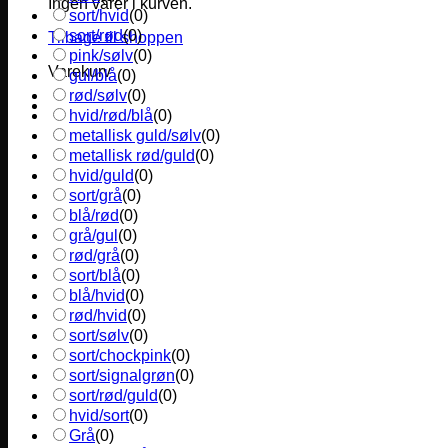
Ingen varer i kurven.
sort/hvid
(
0
)
sort/rød
(
0
)
Tilbage til shoppen
pink/sølv
(
0
)
Varekurv
gul/blå
(
0
)
rød/sølv
(
0
)
hvid/rød/blå
(
0
)
metallisk guld/sølv
(
0
)
metallisk rød/guld
(
0
)
hvid/guld
(
0
)
sort/grå
(
0
)
blå/rød
(
0
)
grå/gul
(
0
)
rød/grå
(
0
)
sort/blå
(
0
)
blå/hvid
(
0
)
rød/hvid
(
0
)
sort/sølv
(
0
)
sort/chockpink
(
0
)
sort/signalgrøn
(
0
)
sort/rød/guld
(
0
)
hvid/sort
(
0
)
Grå
(
0
)