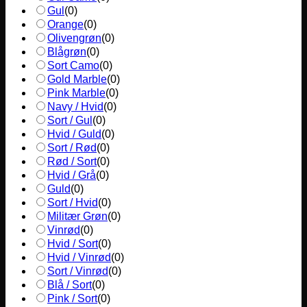
Gul
(
0
)
Orange
(
0
)
Olivengrøn
(
0
)
Blågrøn
(
0
)
Sort Camo
(
0
)
Gold Marble
(
0
)
Pink Marble
(
0
)
Navy / Hvid
(
0
)
Sort / Gul
(
0
)
Hvid / Guld
(
0
)
Sort / Rød
(
0
)
Rød / Sort
(
0
)
Hvid / Grå
(
0
)
Guld
(
0
)
Sort / Hvid
(
0
)
Militær Grøn
(
0
)
Vinrød
(
0
)
Hvid / Sort
(
0
)
Hvid / Vinrød
(
0
)
Sort / Vinrød
(
0
)
Blå / Sort
(
0
)
Pink / Sort
(
0
)