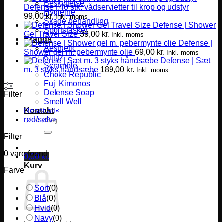
Beskyttelse
Defense | 40 stk. vådservietter til krop og udstyr
Hygiejne
99,00
kr.
Inkl. moms
Skade behandling
Defense | Shower
Sportstasker
Gel Travel Size
39,00
kr.
Inkl. moms
Brands
Defense |
Aesthetic
Shower gel m. pebermynte olie
69,00
kr.
Inkl. moms
Kingz
Defense | Sæt
Scramble
m. 3 styks håndsæbe
189,00
kr.
Inkl. moms
Choke Republic
Fuji Kimonos
Defense Soap
Filter
Smell Well
Kontakt
Reset all
×
Søg
rød/sølv
×
efter:
Filter
0
vare found
0,00
kr.
Kurv
Farve
Sort
(
0
)
Blå
(
0
)
Hvid
(
0
)
Navy
(
0
)