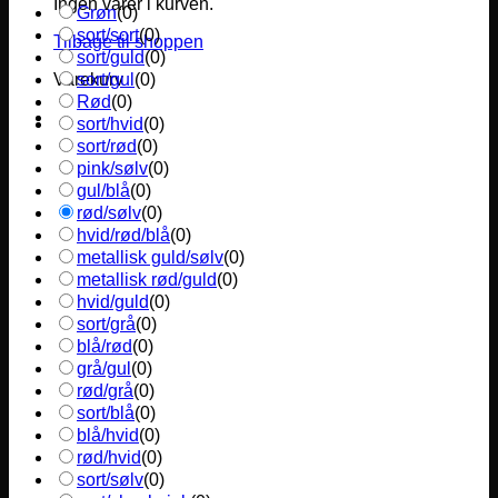
Ingen varer i kurven.
Grøn
(
0
)
sort/sort
(
0
)
Tilbage til shoppen
sort/guld
(
0
)
sort/gul
(
0
)
Varekurv
Rød
(
0
)
sort/hvid
(
0
)
sort/rød
(
0
)
pink/sølv
(
0
)
gul/blå
(
0
)
rød/sølv
(
0
)
hvid/rød/blå
(
0
)
metallisk guld/sølv
(
0
)
metallisk rød/guld
(
0
)
hvid/guld
(
0
)
sort/grå
(
0
)
blå/rød
(
0
)
grå/gul
(
0
)
rød/grå
(
0
)
sort/blå
(
0
)
blå/hvid
(
0
)
rød/hvid
(
0
)
sort/sølv
(
0
)