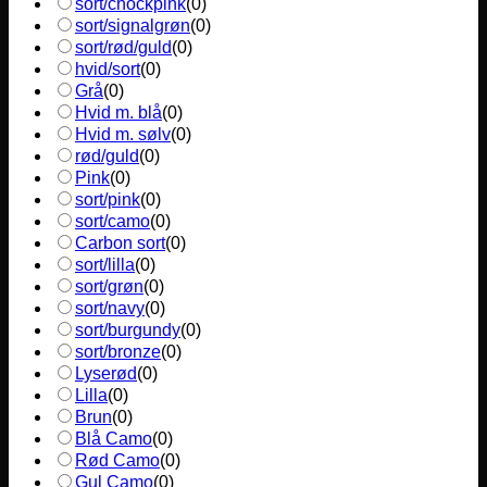
sort/chockpink
(
0
)
sort/signalgrøn
(
0
)
sort/rød/guld
(
0
)
hvid/sort
(
0
)
Grå
(
0
)
Hvid m. blå
(
0
)
Hvid m. sølv
(
0
)
rød/guld
(
0
)
Pink
(
0
)
sort/pink
(
0
)
sort/camo
(
0
)
Carbon sort
(
0
)
sort/lilla
(
0
)
sort/grøn
(
0
)
sort/navy
(
0
)
sort/burgundy
(
0
)
sort/bronze
(
0
)
Lyserød
(
0
)
Lilla
(
0
)
Brun
(
0
)
Blå Camo
(
0
)
Rød Camo
(
0
)
Gul Camo
(
0
)