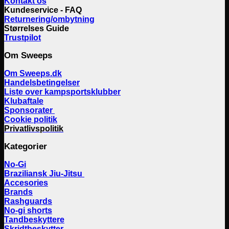
Kontakt os
Kundeservice - FAQ
Returnering/ombytning
Størrelses Guide
Trustpilot
Om Sweeps
Om Sweeps.dk
Handelsbetingelser
Liste over kampsportsklubber
Klubaftale
Sponsorater
Cookie politik
Privatlivspolitik
Kategorier
No-Gi
Braziliansk Jiu-Jitsu
Accesories
Brands
Rashguards
No-gi shorts
Tandbeskyttere
Skridtbeskytter