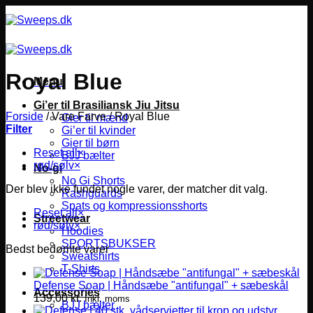
Fortsæt
til
indhold
Royal Blue
Menu
Gi’er til Brasiliansk Jiu Jitsu
Forside
/
Vare Farve
/
Royal Blue
Gier til mænd
Filter
Gi’er til kvinder
Gier til børn
Reset all
×
BJJ bælter
rød/sølv
×
No-gi
No Gi Shorts
Der blev ikke fundet nogle varer, der matcher dit valg.
Rashguards
Spats og kompressionsshorts
Reset all
×
Streetwear
rød/sølv
×
Hoodies
SPORTSBUKSER
Bedst bedømte varer
Sweatshirts
T-Shirts
Defense Soap | Håndsæbe "antifungal" + sæbeskål
Accessories
139,00
kr.
Inkl. moms
BJJ bælter