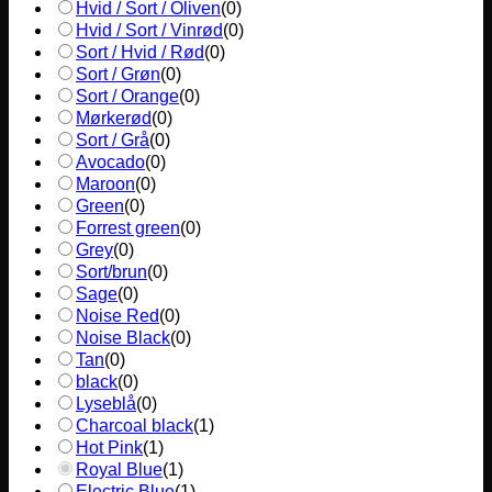
Hvid / Sort / Oliven
(
0
)
Hvid / Sort / Vinrød
(
0
)
Sort / Hvid / Rød
(
0
)
Sort / Grøn
(
0
)
Sort / Orange
(
0
)
Mørkerød
(
0
)
Sort / Grå
(
0
)
Avocado
(
0
)
Maroon
(
0
)
Green
(
0
)
Forrest green
(
0
)
Grey
(
0
)
Sort/brun
(
0
)
Sage
(
0
)
Noise Red
(
0
)
Noise Black
(
0
)
Tan
(
0
)
black
(
0
)
Lyseblå
(
0
)
Charcoal black
(
1
)
Hot Pink
(
1
)
Royal Blue
(
1
)
Electric Blue
(
1
)