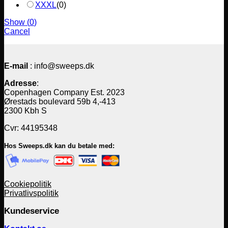
XXXL
(
0
)
Show
(
0
)
Cancel
E-mail
: info@sweeps.dk
Adresse
:
Copenhagen Company Est. 2023
Ørestads boulevard 59b 4,-413
2300 Kbh S
Cvr: 44195348
Hos Sweeps.dk kan du betale med:
Cookiepolitik
Privatlivspolitik
Kundeservice