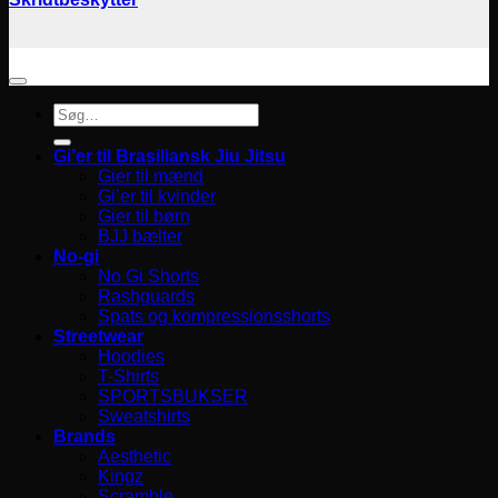
Søg
efter:
Gi’er til Brasiliansk Jiu Jitsu
Gier til mænd
Gi’er til kvinder
Gier til børn
BJJ bælter
No-gi
No Gi Shorts
Rashguards
Spats og kompressionsshorts
Streetwear
Hoodies
T-Shirts
SPORTSBUKSER
Sweatshirts
Brands
Aesthetic
Kingz
Scramble