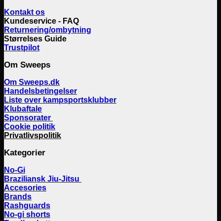
Kontakt os
Kundeservice - FAQ
Returnering/ombytning
Størrelses Guide
Trustpilot
Om Sweeps
Om Sweeps.dk
Handelsbetingelser
Liste over kampsportsklubber
Klubaftale
Sponsorater
Cookie politik
Privatlivspolitik
Kategorier
No-Gi
Braziliansk Jiu-Jitsu
Accesories
Brands
Rashguards
No-gi shorts