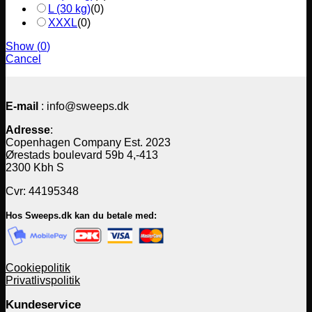
L (30 kg)
(
0
)
XXXL
(
0
)
Show
(
0
)
Cancel
E-mail
: info@sweeps.dk
Adresse
:
Copenhagen Company Est. 2023
Ørestads boulevard 59b 4,-413
2300 Kbh S
Cvr: 44195348
Hos Sweeps.dk kan du betale med:
Cookiepolitik
Privatlivspolitik
Kundeservice