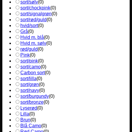
sort/sølv
(
0
)
sort/chockpink
(
0
)
sort/signalgrøn
(
0
)
sort/rød/guld
(
0
)
hvid/sort
(
0
)
Grå
(
0
)
Hvid m. blå
(
0
)
Hvid m. sølv
(
0
)
rød/guld
(
0
)
Pink
(
0
)
sort/pink
(
0
)
sort/camo
(
0
)
Carbon sort
(
0
)
sort/lilla
(
0
)
sort/grøn
(
0
)
sort/navy
(
0
)
sort/burgundy
(
0
)
sort/bronze
(
0
)
Lyserød
(
0
)
Lilla
(
0
)
Brun
(
0
)
Blå Camo
(
0
)
Rød Camo
(
0
)