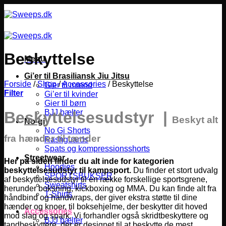
Fortsæt
til
indhold
Beskyttelse
Menu
Gi’er til Brasiliansk Jiu Jitsu
Forside
/
Shop
/
Accessories
/
Beskyttelse
Gier til mænd
Filter
Gi’er til kvinder
Gier til børn
BJJ bælter
Beskyttelsesudstyr |
Beskyt alt
No-gi
No Gi Shorts
fra hænder til tænder
Rashguards
Spats og kompressionsshorts
Streetwear
Her på siden finder du alt inde for kategorien
Hoodies
beskyttelsesudstyr til kampsport.
Du finder et stort udvalg
SPORTSBUKSER
af beskyttelsesudstyr til en række forskellige sportsgrene,
Sweatshirts
herunder boksning, kickboxing og MMA.
Du kan finde alt fra
T-Shirts
håndbind og handwraps, der giver ekstra støtte til dine
hænder og knoer, til boksehjelme, der beskytter dit hoved
Accessories
mod slag og spark. Vi forhandler også skridtbeskyttere og
BJJ bælter
tandbeskyttere, der er designet til at beskytte de mest