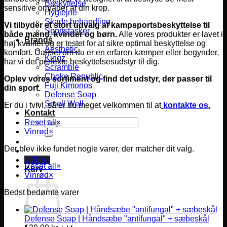
Beskyttelse
sensitive områder af din krop.
Hygiejne
Skade behandling
Vi tilbyder et stort udvalg af kampsportsbeskyttelse til
Sportstasker
både mænd, kvinder og børn.
Alle vores produkter er lavet i
Brands
høj kvalitet og er testet for at sikre optimal beskyttelse og
Aesthetic
komfort.
Uanset om du er en erfaren kæmper eller begynder,
Kingz
har vi det perfekte beskyttelsesudstyr til dig.
Scramble
Choke Republic
Oplev vores sortiment og find det udstyr, der passer til
Fuji Kimonos
din sport.
Defense Soap
Smell Well
Er du i tvivl, så er du meget velkommen til at
kontakte os
.
Kontakt
Søg
Reset all
×
efter:
Vinrød
×
Der blev ikke fundet nogle varer, der matcher dit valg.
0,00
kr.
Reset all
×
Kurv
Vinrød
×
Bedst bedømte varer
Defense Soap | Håndsæbe "antifungal" + sæbeskål