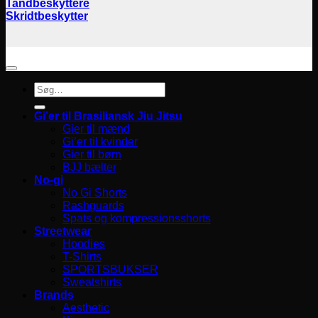
Tandbeskyttere
Skridtbeskytter
Søg
efter:
Gi’er til Brasiliansk Jiu Jitsu
Gier til mænd
Gi’er til kvinder
Gier til børn
BJJ bælter
No-gi
No Gi Shorts
Rashguards
Spats og kompressionsshorts
Streetwear
Hoodies
T-Shirts
SPORTSBUKSER
Sweatshirts
Brands
Aesthetic