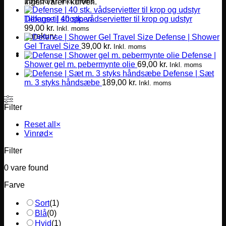
139,00
kr.
Inkl. moms
Ingen varer i kurven.
Defense | 40 stk. vådservietter til krop og udstyr
Tilbage til shoppen
99,00
kr.
Inkl. moms
Varekurv
Defense | Shower
Gel Travel Size
39,00
kr.
Inkl. moms
Defense |
Shower gel m. pebermynte olie
69,00
kr.
Inkl. moms
Defense | Sæt
m. 3 styks håndsæbe
189,00
kr.
Inkl. moms
Filter
Reset all
×
Vinrød
×
Filter
0
vare found
Farve
Sort
(
1
)
Blå
(
0
)
Hvid
(
1
)