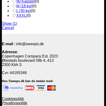
90 Kapsler
(
0
)
M (18 kg)
(
0
)
L (30 kg)
(
0
)
XXXL
(
0
)
Show
(
1
)
Cancel
E-mail
: info@sweeps.dk
Adresse
:
Copenhagen Company Est. 2023
Ørestads boulevard 59b 4,-413
2300 Kbh S
Cvr: 44195348
Hos Sweeps.dk kan du betale med:
Cookiepolitik
Privatlivspolitik