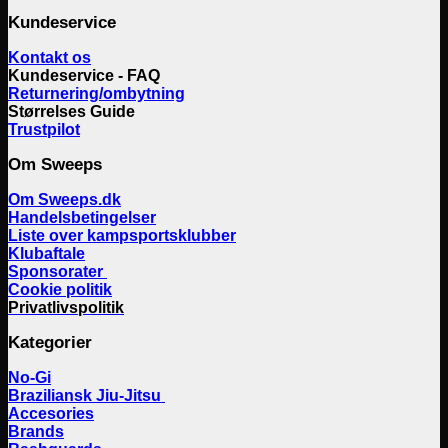
Kundeservice
Kontakt os
Kundeservice - FAQ
Returnering/ombytning
Størrelses Guide
Trustpilot
Om Sweeps
Om Sweeps.dk
Handelsbetingelser
Liste over kampsportsklubber
Klubaftale
Sponsorater
Cookie politik
Privatlivspolitik
Kategorier
No-Gi
Braziliansk Jiu-Jitsu
Accesories
Brands