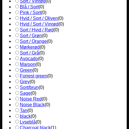
Sort / Vinrød
(
0
)
Blå / Sort
(
0
)
Pink / Sort
(
0
)
Hvid / Sort / Oliven
(
0
)
Hvid / Sort / Vinrød
(
0
)
Sort / Hvid / Rød
(
0
)
Sort / Grøn
(
0
)
Sort / Orange
(
0
)
Mørkerød
(
0
)
Sort / Grå
(
0
)
Avocado
(
0
)
Maroon
(
0
)
Green
(
0
)
Forrest green
(
0
)
Grey
(
0
)
Sort/brun
(
0
)
Sage
(
0
)
Noise Red
(
0
)
Noise Black
(
0
)
Tan
(
0
)
black
(
0
)
Lyseblå
(
0
)
Charcoal black
(
1
)