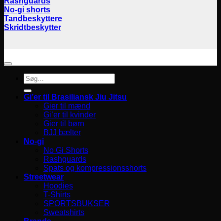
Rashguards
No-gi shorts
Tandbeskyttere
Skridtbeskytter
Søg
efter:
Gi’er til Brasiliansk Jiu Jitsu
Gier til mænd
Gi’er til kvinder
Gier til børn
BJJ bælter
No-gi
No Gi Shorts
Rashguards
Spats og kompressionsshorts
Streetwear
Hoodies
T-Shirts
SPORTSBUKSER
Sweatshirts