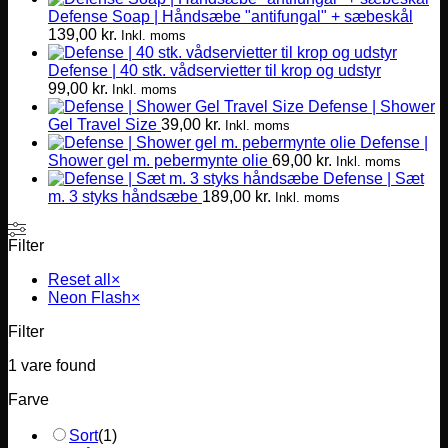
Defense Soap | Håndsæbe "antifungal" + sæbeskål
flere
139,00
kr.
varianter.
Inkl. moms
Mulighederne
Defense | 40 stk. vådservietter til krop og udstyr
kan
99,00
kr.
vælges
Inkl. moms
Defense | Shower
på
Gel Travel Size
39,00
kr.
varesiden
Inkl. moms
Defense |
Shower gel m. pebermynte olie
69,00
kr.
Inkl. moms
Defense | Sæt
m. 3 styks håndsæbe
189,00
kr.
Inkl. moms
Filter
Reset all
×
Neon Flash
×
Filter
1
vare found
Farve
Sort
(
1
)