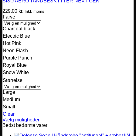
SISU AERO TANDBESKYTTER NEXT GEN
229,00
kr.
Inkl. moms
Farve
Charcoal black
Electric Blue
Hot Pink
Neon Flash
Purple Punch
Royal Blue
Snow White
Størrelse
Large
Medium
Small
Clear
Vælg muligheder
Dette
Bedst bedømte varer
vare
har