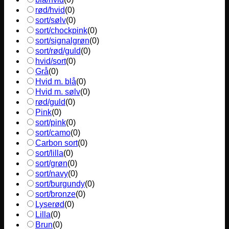
rød/hvid
(
0
)
sort/sølv
(
0
)
sort/chockpink
(
0
)
sort/signalgrøn
(
0
)
sort/rød/guld
(
0
)
hvid/sort
(
0
)
Grå
(
0
)
Hvid m. blå
(
0
)
Hvid m. sølv
(
0
)
rød/guld
(
0
)
Pink
(
0
)
sort/pink
(
0
)
sort/camo
(
0
)
Carbon sort
(
0
)
sort/lilla
(
0
)
sort/grøn
(
0
)
sort/navy
(
0
)
sort/burgundy
(
0
)
sort/bronze
(
0
)
Lyserød
(
0
)
Lilla
(
0
)
Brun
(
0
)