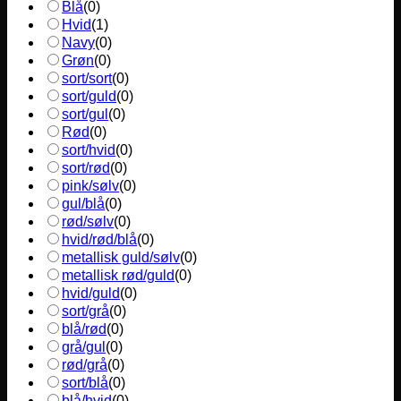
Blå
(
0
)
Hvid
(
1
)
Navy
(
0
)
Grøn
(
0
)
sort/sort
(
0
)
sort/guld
(
0
)
sort/gul
(
0
)
Rød
(
0
)
sort/hvid
(
0
)
sort/rød
(
0
)
pink/sølv
(
0
)
gul/blå
(
0
)
rød/sølv
(
0
)
hvid/rød/blå
(
0
)
metallisk guld/sølv
(
0
)
metallisk rød/guld
(
0
)
hvid/guld
(
0
)
sort/grå
(
0
)
blå/rød
(
0
)
grå/gul
(
0
)
rød/grå
(
0
)
sort/blå
(
0
)
blå/hvid
(
0
)