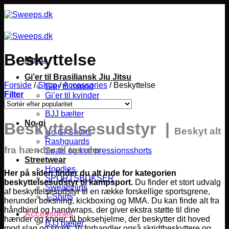
Fortsæt
til
indhold
Beskyttelse
Menu
Gi’er til Brasiliansk Jiu Jitsu
Forside
/
Shop
/
Accessories
/
Beskyttelse
Gier til mænd
Filter
Gi’er til kvinder
Gier til børn
BJJ bælter
No-gi
Beskyttelsesudstyr |
Beskyt alt
No Gi Shorts
Rashguards
fra hænder til tænder
Spats og kompressionsshorts
Streetwear
Hoodies
Her på siden finder du alt inde for kategorien
SPORTSBUKSER
beskyttelsesudstyr til kampsport.
Du finder et stort udvalg
Sweatshirts
af beskyttelsesudstyr til en række forskellige sportsgrene,
T-Shirts
herunder boksning, kickboxing og MMA.
Du kan finde alt fra
håndbind og handwraps, der giver ekstra støtte til dine
Accessories
hænder og knoer, til boksehjelme, der beskytter dit hoved
BJJ bælter
mod slag og spark. Vi forhandler også skridtbeskyttere og