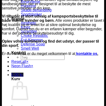
Beskyttelse
tandbeskyttere, der er designet til at beskytte de mest
Hygiejne
sensitive områder af din krop.
Skade behandling
Sportstasker
Vi tilbyder et stort udvalg af kampsportsbeskyttelse til
Brands
både mænd, kvinder og børn.
Alle vores produkter er lavet i
Aesthetic
høj kvalitet og er testet for at sikre optimal beskyttelse og
Kingz
komfort.
Uanset om du er en erfaren kæmper eller begynder,
Scramble
har vi det perfekte beskyttelsesudstyr til dig.
Choke Republic
Fuji Kimonos
Oplev vores sortiment og find det udstyr, der passer til
Defense Soap
din sport.
Smell Well
Kontakt
Er du i tvivl, så er du meget velkommen til at
kontakte os
.
Søg
efter:
Reset all
×
Neon Flash
×
0,00
kr.
Kurv