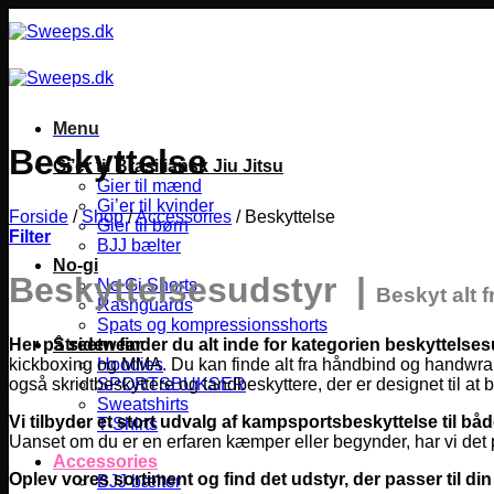
Fortsæt
til
indhold
Menu
Beskyttelse
Gi’er til Brasiliansk Jiu Jitsu
Gier til mænd
Gi’er til kvinder
Forside
/
Shop
/
Accessories
/
Beskyttelse
Gier til børn
Filter
BJJ bælter
No-gi
Beskyttelsesudstyr |
No Gi Shorts
Beskyt alt 
Rashguards
Spats og kompressionsshorts
Her på siden finder du alt inde for kategorien beskyttelses
Streetwear
kickboxing og MMA.
Du kan finde alt fra håndbind og handwraps
Hoodies
også skridtbeskyttere og tandbeskyttere, der er designet til at 
SPORTSBUKSER
Sweatshirts
Vi tilbyder et stort udvalg af kampsportsbeskyttelse til b
T-Shirts
Uanset om du er en erfaren kæmper eller begynder, har vi det pe
Accessories
Oplev vores sortiment og find det udstyr, der passer til din
BJJ bælter