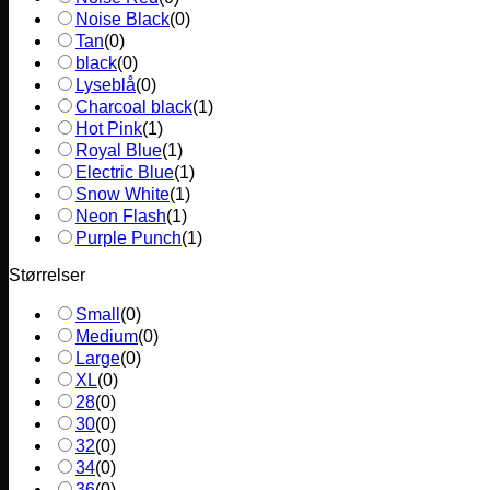
Noise Black
(
0
)
Tan
(
0
)
black
(
0
)
Lyseblå
(
0
)
Charcoal black
(
1
)
Hot Pink
(
1
)
Royal Blue
(
1
)
Electric Blue
(
1
)
Snow White
(
1
)
Neon Flash
(
1
)
Purple Punch
(
1
)
Størrelser
Small
(
0
)
Medium
(
0
)
Large
(
0
)
XL
(
0
)
28
(
0
)
30
(
0
)
32
(
0
)
34
(
0
)
36
(
0
)