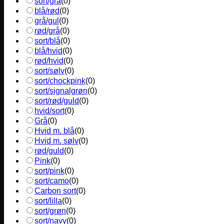
sort/grå
(
0
)
blå/rød
(
0
)
grå/gul
(
0
)
rød/grå
(
0
)
sort/blå
(
0
)
blå/hvid
(
0
)
rød/hvid
(
0
)
sort/sølv
(
0
)
sort/chockpink
(
0
)
sort/signalgrøn
(
0
)
sort/rød/guld
(
0
)
hvid/sort
(
0
)
Grå
(
0
)
Hvid m. blå
(
0
)
Hvid m. sølv
(
0
)
rød/guld
(
0
)
Pink
(
0
)
sort/pink
(
0
)
sort/camo
(
0
)
Carbon sort
(
0
)
sort/lilla
(
0
)
sort/grøn
(
0
)
sort/navy
(
0
)