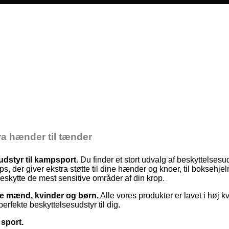
fra hænder til tænder
udstyr til kampsport.
Du finder et stort udvalg af beskyttelsesu
, der giver ekstra støtte til dine hænder og knoer, til boksehje
beskytte de mest sensitive områder af din krop.
åde mænd, kvinder og børn.
Alle vores produkter er lavet i høj kv
rfekte beskyttelsesudstyr til dig.
 sport.