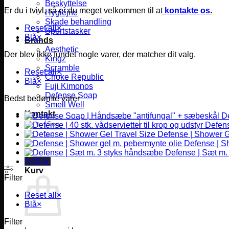
Beskyttelse
Er du i tvivl, så er du meget velkommen til at
kontakte os
.
Hygiejne
Skade behandling
Reset all
×
Sportstasker
Blå
×
Brands
Aesthetic
Der blev ikke fundet nogle varer, der matcher dit valg.
Kingz
Scramble
Reset all
×
Choke Republic
Blå
×
Fuji Kimonos
Defense Soap
Bedst bedømte varer
Smell Well
Kontakt
D
Søg
Defense
efter:
Defense | Shower G
Defense | S
Defense | Sæt m.
0,00
kr.
Kurv
Filter
Reset all
×
Blå
×
Filter