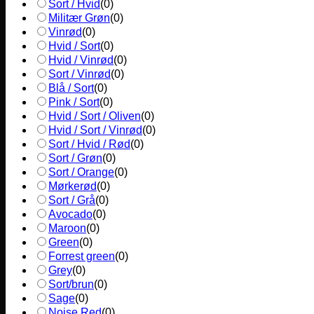
Sort / Hvid
(
0
)
Militær Grøn
(
0
)
Vinrød
(
0
)
Hvid / Sort
(
0
)
Hvid / Vinrød
(
0
)
Sort / Vinrød
(
0
)
Blå / Sort
(
0
)
Pink / Sort
(
0
)
Hvid / Sort / Oliven
(
0
)
Hvid / Sort / Vinrød
(
0
)
Sort / Hvid / Rød
(
0
)
Sort / Grøn
(
0
)
Sort / Orange
(
0
)
Mørkerød
(
0
)
Sort / Grå
(
0
)
Avocado
(
0
)
Maroon
(
0
)
Green
(
0
)
Forrest green
(
0
)
Grey
(
0
)
Sort/brun
(
0
)
Sage
(
0
)
Noise Red
(
0
)