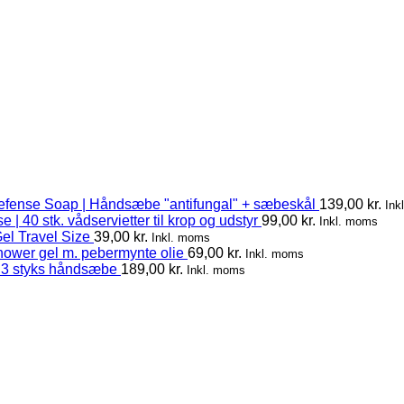
efense Soap | Håndsæbe "antifungal" + sæbeskål
139,00
kr.
Ink
 | 40 stk. vådservietter til krop og udstyr
99,00
kr.
Inkl. moms
el Travel Size
39,00
kr.
Inkl. moms
hower gel m. pebermynte olie
69,00
kr.
Inkl. moms
 3 styks håndsæbe
189,00
kr.
Inkl. moms