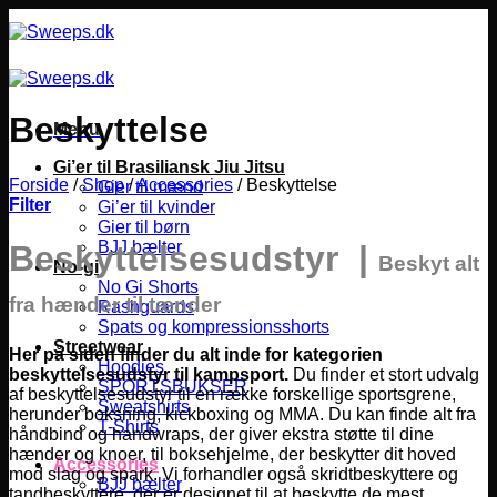
Fortsæt
til
indhold
Beskyttelse
Menu
Gi’er til Brasiliansk Jiu Jitsu
Forside
/
Shop
/
Accessories
/
Beskyttelse
Gier til mænd
Filter
Gi’er til kvinder
Gier til børn
BJJ bælter
Beskyttelsesudstyr |
Beskyt alt
No-gi
No Gi Shorts
fra hænder til tænder
Rashguards
Spats og kompressionsshorts
Streetwear
Her på siden finder du alt inde for kategorien
Hoodies
beskyttelsesudstyr til kampsport.
Du finder et stort udvalg
SPORTSBUKSER
af beskyttelsesudstyr til en række forskellige sportsgrene,
Sweatshirts
herunder boksning, kickboxing og MMA.
Du kan finde alt fra
T-Shirts
håndbind og handwraps, der giver ekstra støtte til dine
hænder og knoer, til boksehjelme, der beskytter dit hoved
Accessories
mod slag og spark. Vi forhandler også skridtbeskyttere og
BJJ bælter
tandbeskyttere, der er designet til at beskytte de mest