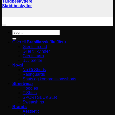
Tandbeskyttere
Skridtbeskytter
Søg
efter:
Gi’er til Brasiliansk Jiu Jitsu
Gier til mænd
Gi’er til kvinder
Gier til børn
BJJ bælter
No-gi
No Gi Shorts
Rashguards
Spats og kompressionsshorts
Streetwear
Hoodies
T-Shirts
SPORTSBUKSER
Sweatshirts
Brands
Aesthetic