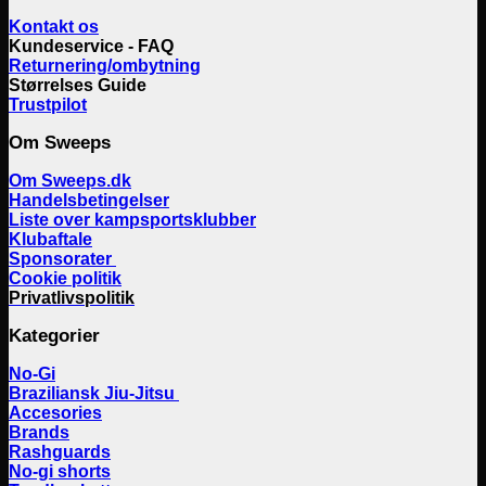
Kontakt os
Kundeservice - FAQ
Returnering/ombytning
Størrelses Guide
Trustpilot
Om Sweeps
Om Sweeps.dk
Handelsbetingelser
Liste over kampsportsklubber
Klubaftale
Sponsorater
Cookie politik
Privatlivspolitik
Kategorier
No-Gi
Braziliansk Jiu-Jitsu
Accesories
Brands
Rashguards
No-gi shorts