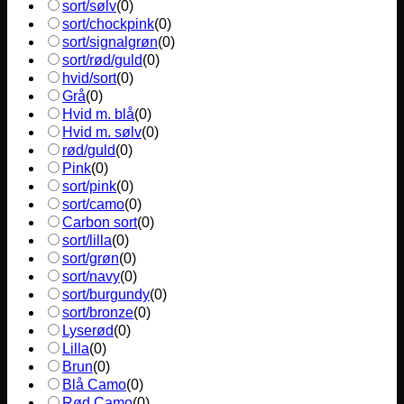
sort/sølv
(
0
)
sort/chockpink
(
0
)
sort/signalgrøn
(
0
)
sort/rød/guld
(
0
)
hvid/sort
(
0
)
Grå
(
0
)
Hvid m. blå
(
0
)
Hvid m. sølv
(
0
)
rød/guld
(
0
)
Pink
(
0
)
sort/pink
(
0
)
sort/camo
(
0
)
Carbon sort
(
0
)
sort/lilla
(
0
)
sort/grøn
(
0
)
sort/navy
(
0
)
sort/burgundy
(
0
)
sort/bronze
(
0
)
Lyserød
(
0
)
Lilla
(
0
)
Brun
(
0
)
Blå Camo
(
0
)
Rød Camo
(
0
)