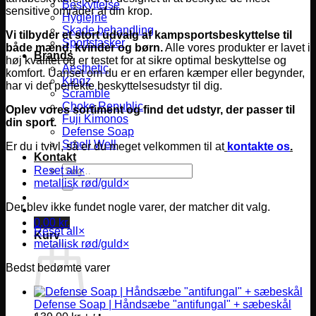
Beskyttelse
sensitive områder af din krop.
Hygiejne
Skade behandling
Vi tilbyder et stort udvalg af kampsportsbeskyttelse til
Sportstasker
både mænd, kvinder og børn.
Alle vores produkter er lavet i
Brands
høj kvalitet og er testet for at sikre optimal beskyttelse og
Aesthetic
komfort.
Uanset om du er en erfaren kæmper eller begynder,
Kingz
har vi det perfekte beskyttelsesudstyr til dig.
Scramble
Choke Republic
Oplev vores sortiment og find det udstyr, der passer til
Fuji Kimonos
din sport.
Defense Soap
Smell Well
Er du i tvivl, så er du meget velkommen til at
kontakte os
.
Kontakt
Søg
Reset all
×
efter:
metallisk rød/guld
×
Der blev ikke fundet nogle varer, der matcher dit valg.
0,00
kr.
Reset all
×
Kurv
metallisk rød/guld
×
Bedst bedømte varer
Defense Soap | Håndsæbe "antifungal" + sæbeskål