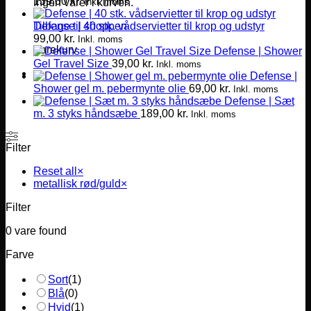
139,00
kr.
Inkl. moms
Ingen varer i kurven.
Defense | 40 stk. vådservietter til krop og udstyr
Tilbage til shoppen
99,00
kr.
Inkl. moms
Varekurv
Defense | Shower
Gel Travel Size
39,00
kr.
Inkl. moms
Defense |
Shower gel m. pebermynte olie
69,00
kr.
Inkl. moms
Defense | Sæt
m. 3 styks håndsæbe
189,00
kr.
Inkl. moms
Filter
Reset all
×
metallisk rød/guld
×
Filter
0
vare found
Farve
Sort
(
1
)
Blå
(
0
)
Hvid
(
1
)