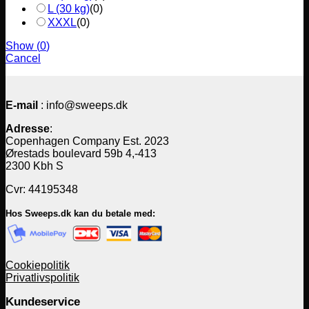
L (30 kg)
(
0
)
XXXL
(
0
)
Show
(
0
)
Cancel
E-mail
: info@sweeps.dk
Adresse
:
Copenhagen Company Est. 2023
Ørestads boulevard 59b 4,-413
2300 Kbh S
Cvr: 44195348
Hos Sweeps.dk kan du betale med:
Cookiepolitik
Privatlivspolitik
Kundeservice