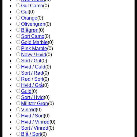
Gul Camo
(
0
)
Gul
(
0
)
Orange
(
0
)
Olivengrøn
(
0
)
Blågrøn
(
0
)
Sort Camo
(
0
)
Gold Marble
(
0
)
Pink Marble
(
0
)
Navy / Hvid
(
0
)
Sort / Gul
(
0
)
Hvid / Guld
(
0
)
Sort / Rød
(
0
)
Rød / Sort
(
0
)
Hvid / Grå
(
0
)
Guld
(
0
)
Sort / Hvid
(
0
)
Militær Grøn
(
0
)
Vinrød
(
0
)
Hvid / Sort
(
0
)
Hvid / Vinrød
(
0
)
Sort / Vinrød
(
0
)
Blå / Sort
(
0
)