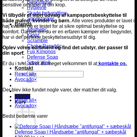
Beskyttelse
sensitive områder af din krop.
Hygiejne
Skade behandling
Vi tilbyder et stort udvalg af kampsportsbeskyttelse til
Sportstasker
både mænd, kvinder og børn.
Alle vores produkter er lavet i
Brands
høj kvalitet og er testet for at sikre optimal beskyttelse og
Aesthetic
komfort.
Uanset om du er en erfaren kæmper eller begynder,
Kingz
har vi det perfekte beskyttelsesudstyr til dig.
Scramble
Choke Republic
Oplev vores sortiment og find det udstyr, der passer til
Fuji Kimonos
din sport.
Defense Soap
Smell Well
Er du i tvivl, så er du meget velkommen til at
kontakte os
.
Kontakt
Søg
Reset all
×
efter:
Avocado
×
Der blev ikke fundet nogle varer, der matcher dit valg.
0,00
kr.
Reset all
×
Kurv
Avocado
×
Bedst bedømte varer
Defense Soap | Håndsæbe "antifungal" + sæbeskål