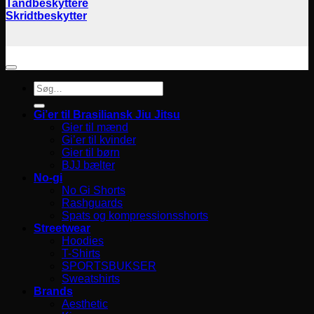
Tandbeskyttere
Skridtbeskytter
Søg
efter:
Gi’er til Brasiliansk Jiu Jitsu
Gier til mænd
Gi’er til kvinder
Gier til børn
BJJ bælter
No-gi
No Gi Shorts
Rashguards
Spats og kompressionsshorts
Streetwear
Hoodies
T-Shirts
SPORTSBUKSER
Sweatshirts
Brands
Aesthetic