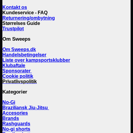
Kontakt os
Kundeservice - FAQ
Returnering/ombytning
Størrelses Guide
Trustpilot
Om Sweeps
Om Sweeps.dk
Handelsbetingelser
Liste over kampsportsklubber
Klubaftale
Sponsorater
Cookie politik
Privatlivspolitik
Kategorier
No-Gi
Braziliansk Jiu-Jitsu
Accesories
Brands
Rashguards
No-gi shorts