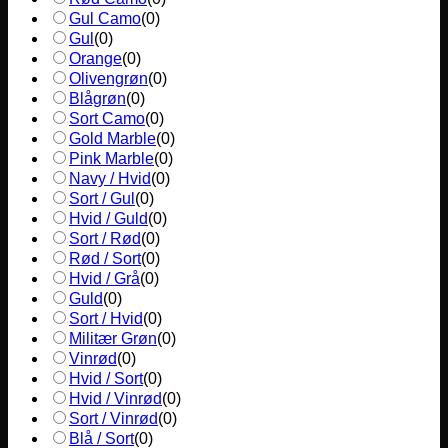
Gul Camo
(
0
)
Gul
(
0
)
Orange
(
0
)
Olivengrøn
(
0
)
Blågrøn
(
0
)
Sort Camo
(
0
)
Gold Marble
(
0
)
Pink Marble
(
0
)
Navy / Hvid
(
0
)
Sort / Gul
(
0
)
Hvid / Guld
(
0
)
Sort / Rød
(
0
)
Rød / Sort
(
0
)
Hvid / Grå
(
0
)
Guld
(
0
)
Sort / Hvid
(
0
)
Militær Grøn
(
0
)
Vinrød
(
0
)
Hvid / Sort
(
0
)
Hvid / Vinrød
(
0
)
Sort / Vinrød
(
0
)
Blå / Sort
(
0
)