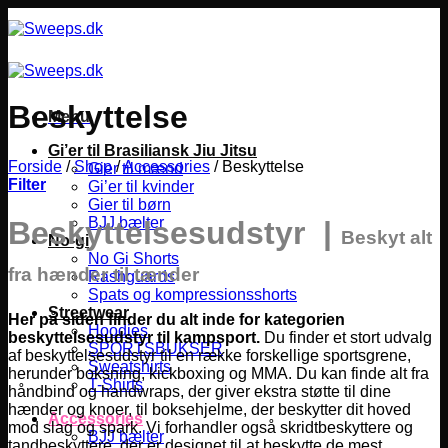
Fortsæt
til
indhold
Beskyttelse
Menu
Gi’er til Brasiliansk Jiu Jitsu
Forside
/
Shop
/
Accessories
/
Beskyttelse
Gier til mænd
Filter
Gi’er til kvinder
Gier til børn
BJJ bælter
Beskyttelsesudstyr |
Beskyt alt
No-gi
No Gi Shorts
fra hænder til tænder
Rashguards
Spats og kompressionsshorts
Streetwear
Her på siden finder du alt inde for kategorien
Hoodies
beskyttelsesudstyr til kampsport.
Du finder et stort udvalg
SPORTSBUKSER
af beskyttelsesudstyr til en række forskellige sportsgrene,
Sweatshirts
herunder boksning, kickboxing og MMA.
Du kan finde alt fra
T-Shirts
håndbind og handwraps, der giver ekstra støtte til dine
hænder og knoer, til boksehjelme, der beskytter dit hoved
Accessories
mod slag og spark. Vi forhandler også skridtbeskyttere og
BJJ bælter
tandbeskyttere, der er designet til at beskytte de mest