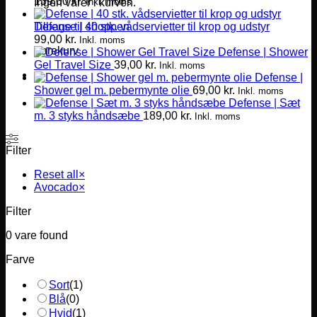
139,00
kr.
Inkl. moms
Ingen varer i kurven.
Defense | 40 stk. vådservietter til krop og udstyr
Tilbage til shoppen
99,00
kr.
Inkl. moms
Varekurv
Defense | Shower
Gel Travel Size
39,00
kr.
Inkl. moms
Defense |
Shower gel m. pebermynte olie
69,00
kr.
Inkl. moms
Defense | Sæt
m. 3 styks håndsæbe
189,00
kr.
Inkl. moms
Filter
Reset all
×
Avocado
×
Filter
0
vare found
Farve
Sort
(
1
)
Blå
(
0
)
Hvid
(
1
)