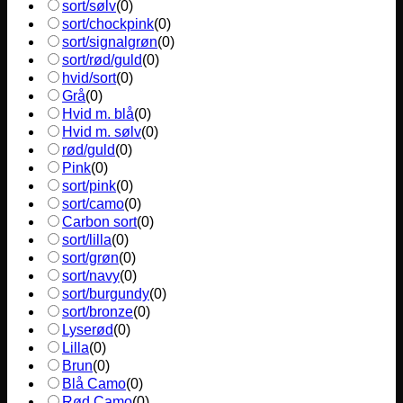
sort/sølv
(
0
)
sort/chockpink
(
0
)
sort/signalgrøn
(
0
)
sort/rød/guld
(
0
)
hvid/sort
(
0
)
Grå
(
0
)
Hvid m. blå
(
0
)
Hvid m. sølv
(
0
)
rød/guld
(
0
)
Pink
(
0
)
sort/pink
(
0
)
sort/camo
(
0
)
Carbon sort
(
0
)
sort/lilla
(
0
)
sort/grøn
(
0
)
sort/navy
(
0
)
sort/burgundy
(
0
)
sort/bronze
(
0
)
Lyserød
(
0
)
Lilla
(
0
)
Brun
(
0
)
Blå Camo
(
0
)
Rød Camo
(
0
)