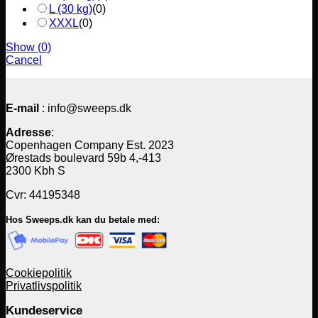
L (30 kg)
(
0
)
XXXL
(
0
)
Show
(
0
)
Cancel
E-mail
: info@sweeps.dk
Adresse
:
Copenhagen Company Est. 2023
Ørestads boulevard 59b 4,-413
2300 Kbh S
Cvr: 44195348
Hos Sweeps.dk kan du betale med:
Cookiepolitik
Privatlivspolitik
Kundeservice