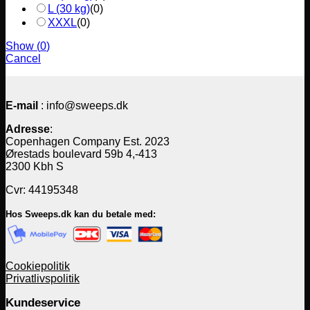
L (30 kg)
(
0
)
XXXL
(
0
)
Show
(
0
)
Cancel
E-mail
: info@sweeps.dk
Adresse
:
Copenhagen Company Est. 2023
Ørestads boulevard 59b 4,-413
2300 Kbh S
Cvr: 44195348
Hos Sweeps.dk kan du betale med:
Cookiepolitik
Privatlivspolitik
Kundeservice