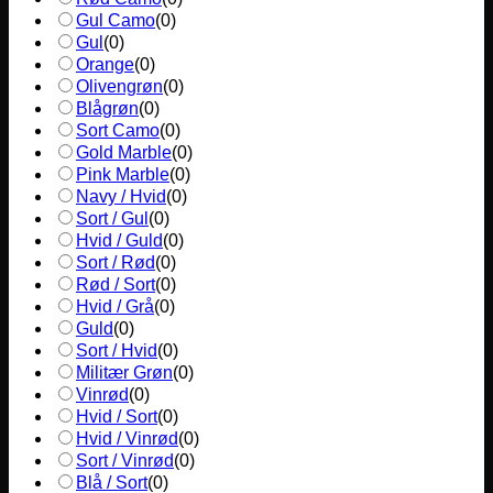
Gul Camo
(
0
)
Gul
(
0
)
Orange
(
0
)
Olivengrøn
(
0
)
Blågrøn
(
0
)
Sort Camo
(
0
)
Gold Marble
(
0
)
Pink Marble
(
0
)
Navy / Hvid
(
0
)
Sort / Gul
(
0
)
Hvid / Guld
(
0
)
Sort / Rød
(
0
)
Rød / Sort
(
0
)
Hvid / Grå
(
0
)
Guld
(
0
)
Sort / Hvid
(
0
)
Militær Grøn
(
0
)
Vinrød
(
0
)
Hvid / Sort
(
0
)
Hvid / Vinrød
(
0
)
Sort / Vinrød
(
0
)
Blå / Sort
(
0
)