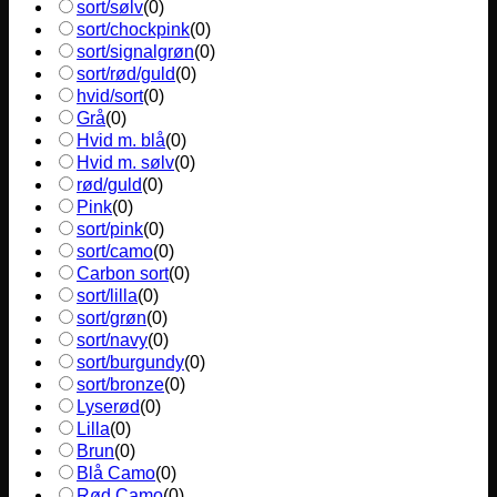
sort/sølv
(
0
)
sort/chockpink
(
0
)
sort/signalgrøn
(
0
)
sort/rød/guld
(
0
)
hvid/sort
(
0
)
Grå
(
0
)
Hvid m. blå
(
0
)
Hvid m. sølv
(
0
)
rød/guld
(
0
)
Pink
(
0
)
sort/pink
(
0
)
sort/camo
(
0
)
Carbon sort
(
0
)
sort/lilla
(
0
)
sort/grøn
(
0
)
sort/navy
(
0
)
sort/burgundy
(
0
)
sort/bronze
(
0
)
Lyserød
(
0
)
Lilla
(
0
)
Brun
(
0
)
Blå Camo
(
0
)
Rød Camo
(
0
)