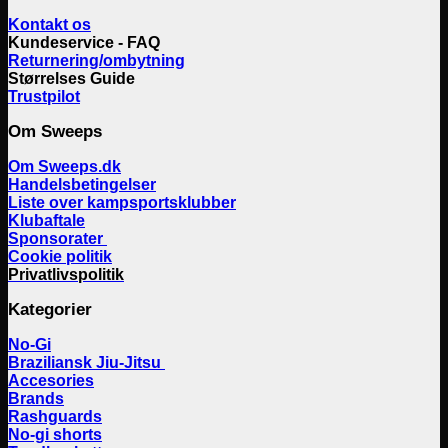
Kontakt os
Kundeservice - FAQ
Returnering/ombytning
Størrelses Guide
Trustpilot
Om Sweeps
Om Sweeps.dk
Handelsbetingelser
Liste over kampsportsklubber
Klubaftale
Sponsorater
Cookie politik
Privatlivspolitik
Kategorier
No-Gi
Braziliansk Jiu-Jitsu
Accesories
Brands
Rashguards
No-gi shorts