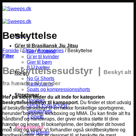
Fortsæt
til
indhold
Beskyttelse
Menu
Gi’er til Brasiliansk Jiu Jitsu
Forside
/
Shop
/
Accessories
/
Beskyttelse
Gier til mænd
Filter
Gi’er til kvinder
Gier til børn
BJJ bælter
Beskyttelsesudstyr |
Beskyt alt
No-gi
No Gi Shorts
fra hænder til tænder
Rashguards
Spats og kompressionsshorts
Streetwear
Her på siden finder du alt inde for kategorien
Hoodies
beskyttelsesudstyr til kampsport.
Du finder et stort udvalg
SPORTSBUKSER
af beskyttelsesudstyr til en række forskellige sportsgrene,
Sweatshirts
herunder boksning, kickboxing og MMA.
Du kan finde alt fra
T-Shirts
håndbind og handwraps, der giver ekstra støtte til dine
hænder og knoer, til boksehjelme, der beskytter dit hoved
Accessories
mod slag og spark. Vi forhandler også skridtbeskyttere og
BJJ bælter
tandbeskyttere, der er designet til at beskytte de mest