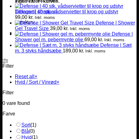
139,00
kr.
Inkl. moms
Ingen varer i kurven.
Defense | 40 stk. vådservietter til krop og udstyr
Tilbage til shoppen
99,00
kr.
Inkl. moms
Varekurv
Defense | Shower
Gel Travel Size
39,00
kr.
Inkl. moms
Defense |
Shower gel m. pebermynte olie
69,00
kr.
Inkl. moms
Defense | Sæt
m. 3 styks håndsæbe
189,00
kr.
Inkl. moms
Filter
Reset all
×
Hvid / Sort / Vinrød
×
Filter
0
vare found
Farve
Sort
(
1
)
Blå
(
0
)
Hvid
(
1
)