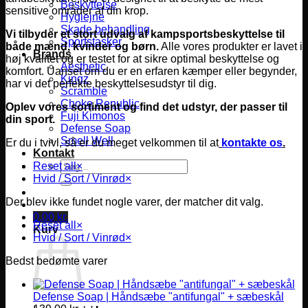
Beskyttelse
sensitive områder af din krop.
Hygiejne
Skade behandling
Vi tilbyder et stort udvalg af kampsportsbeskyttelse til
Sportstasker
både mænd, kvinder og børn.
Alle vores produkter er lavet i
Brands
høj kvalitet og er testet for at sikre optimal beskyttelse og
Aesthetic
komfort.
Uanset om du er en erfaren kæmper eller begynder,
Kingz
har vi det perfekte beskyttelsesudstyr til dig.
Scramble
Choke Republic
Oplev vores sortiment og find det udstyr, der passer til
Fuji Kimonos
din sport.
Defense Soap
Smell Well
Er du i tvivl, så er du meget velkommen til at
kontakte os
.
Kontakt
Søg
Reset all
×
efter:
Hvid / Sort / Vinrød
×
Der blev ikke fundet nogle varer, der matcher dit valg.
0,00
kr.
Reset all
×
Kurv
Hvid / Sort / Vinrød
×
Bedst bedømte varer
Defense Soap | Håndsæbe "antifungal" + sæbeskål