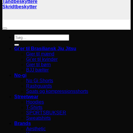
Tandbeskyttere
Skridtbeskytter
Søg
efter:
Gi’er til Brasiliansk Jiu Jitsu
Gier til mænd
Gi’er til kvinder
Gier til børn
BJJ bælter
No-gi
No Gi Shorts
Rashguards
Spats og kompressionsshorts
Streetwear
Hoodies
T-Shirts
SPORTSBUKSER
Sweatshirts
Brands
Aesthetic