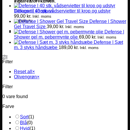
139,00
kr.
Inkl. moms
Ingen varer i kurven.
Defense | 40 stk. vådservietter til krop og udstyr
Tilbage til shoppen
99,00
kr.
Inkl. moms
Varekurv
Defense | Shower
Gel Travel Size
39,00
kr.
Inkl. moms
Defense |
Shower gel m. pebermynte olie
69,00
kr.
Inkl. moms
Defense | Sæt
m. 3 styks håndsæbe
189,00
kr.
Inkl. moms
Filter
Reset all
×
Olivengrøn
×
Filter
0
vare found
Farve
Sort
(
1
)
Blå
(
0
)
Hvid
(
1
)