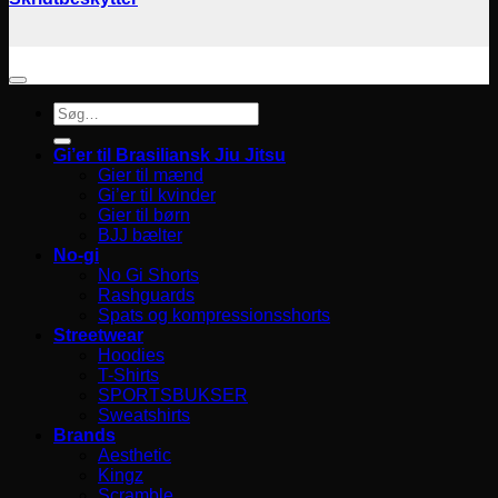
Søg
efter:
Gi’er til Brasiliansk Jiu Jitsu
Gier til mænd
Gi’er til kvinder
Gier til børn
BJJ bælter
No-gi
No Gi Shorts
Rashguards
Spats og kompressionsshorts
Streetwear
Hoodies
T-Shirts
SPORTSBUKSER
Sweatshirts
Brands
Aesthetic
Kingz
Scramble