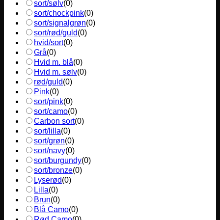
sort/sølv
(
0
)
sort/chockpink
(
0
)
sort/signalgrøn
(
0
)
sort/rød/guld
(
0
)
hvid/sort
(
0
)
Grå
(
0
)
Hvid m. blå
(
0
)
Hvid m. sølv
(
0
)
rød/guld
(
0
)
Pink
(
0
)
sort/pink
(
0
)
sort/camo
(
0
)
Carbon sort
(
0
)
sort/lilla
(
0
)
sort/grøn
(
0
)
sort/navy
(
0
)
sort/burgundy
(
0
)
sort/bronze
(
0
)
Lyserød
(
0
)
Lilla
(
0
)
Brun
(
0
)
Blå Camo
(
0
)
Rød Camo
(
0
)