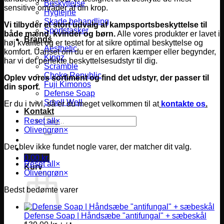
Beskyttelse
sensitive områder af din krop.
Hygiejne
Skade behandling
Vi tilbyder et stort udvalg af kampsportsbeskyttelse til
Sportstasker
både mænd, kvinder og børn.
Alle vores produkter er lavet i
Brands
høj kvalitet og er testet for at sikre optimal beskyttelse og
Aesthetic
komfort.
Uanset om du er en erfaren kæmper eller begynder,
Kingz
har vi det perfekte beskyttelsesudstyr til dig.
Scramble
Choke Republic
Oplev vores sortiment og find det udstyr, der passer til
Fuji Kimonos
din sport.
Defense Soap
Smell Well
Er du i tvivl, så er du meget velkommen til at
kontakte os
.
Kontakt
Søg
Reset all
×
efter:
Olivengrøn
×
Der blev ikke fundet nogle varer, der matcher dit valg.
0,00
kr.
Reset all
×
Kurv
Olivengrøn
×
Bedst bedømte varer
Defense Soap | Håndsæbe "antifungal" + sæbeskål