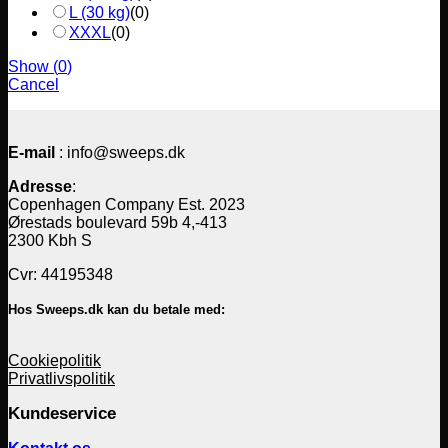
L (30 kg)
(
0
)
XXXL
(
0
)
Show
(
0
)
Cancel
E-mail
: info@sweeps.dk
Adresse
:
Copenhagen Company Est. 2023
Ørestads boulevard 59b 4,-413
2300 Kbh S
Cvr: 44195348
Hos Sweeps.dk kan du betale med:
Cookiepolitik
Privatlivspolitik
Kundeservice