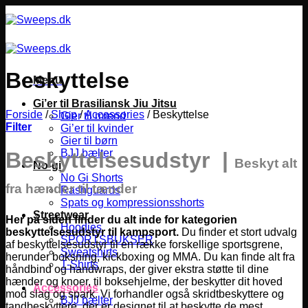
Fortsæt
til
indhold
Beskyttelse
Menu
Gi’er til Brasiliansk Jiu Jitsu
Forside
/
Shop
/
Accessories
/
Beskyttelse
Gier til mænd
Filter
Gi’er til kvinder
Gier til børn
BJJ bælter
Beskyttelsesudstyr |
Beskyt alt
No-gi
No Gi Shorts
fra hænder til tænder
Rashguards
Spats og kompressionsshorts
Streetwear
Her på siden finder du alt inde for kategorien
Hoodies
beskyttelsesudstyr til kampsport.
Du finder et stort udvalg
SPORTSBUKSER
af beskyttelsesudstyr til en række forskellige sportsgrene,
Sweatshirts
herunder boksning, kickboxing og MMA.
Du kan finde alt fra
T-Shirts
håndbind og handwraps, der giver ekstra støtte til dine
hænder og knoer, til boksehjelme, der beskytter dit hoved
Accessories
mod slag og spark. Vi forhandler også skridtbeskyttere og
BJJ bælter
tandbeskyttere, der er designet til at beskytte de mest