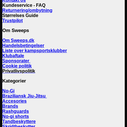
Kontakt os
Kundeservice - FAQ
Returnering/ombytning
Størrelses Guide
Trustpilot
Om Sweeps
Om Sweeps.dk
Handelsbetingelser
Liste over kampsportsklubber
Klubaftale
Sponsorater
Cookie politik
Privatlivspolitik
Kategorier
No-Gi
Braziliansk Jiu-Jitsu
Accesories
Brands
Rashguards
No-gi shorts
Tandbeskyttere
Skridtbeskytter