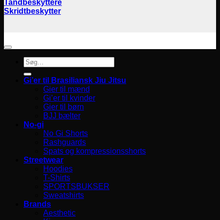
Tandbeskyttere
Skridtbeskytter
Søg
efter:
Gi’er til Brasiliansk Jiu Jitsu
Gier til mænd
Gi’er til kvinder
Gier til børn
BJJ bælter
No-gi
No Gi Shorts
Rashguards
Spats og kompressionsshorts
Streetwear
Hoodies
T-Shirts
SPORTSBUKSER
Sweatshirts
Brands
Aesthetic