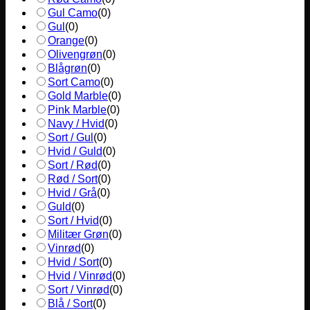
Gul Camo
(
0
)
Gul
(
0
)
Orange
(
0
)
Olivengrøn
(
0
)
Blågrøn
(
0
)
Sort Camo
(
0
)
Gold Marble
(
0
)
Pink Marble
(
0
)
Navy / Hvid
(
0
)
Sort / Gul
(
0
)
Hvid / Guld
(
0
)
Sort / Rød
(
0
)
Rød / Sort
(
0
)
Hvid / Grå
(
0
)
Guld
(
0
)
Sort / Hvid
(
0
)
Militær Grøn
(
0
)
Vinrød
(
0
)
Hvid / Sort
(
0
)
Hvid / Vinrød
(
0
)
Sort / Vinrød
(
0
)
Blå / Sort
(
0
)