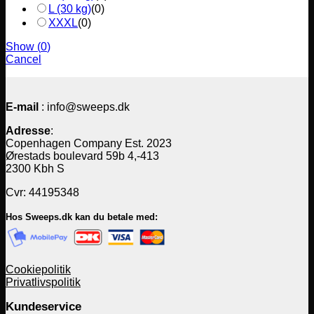
L (30 kg)
(
0
)
XXXL
(
0
)
Show
(
0
)
Cancel
E-mail
: info@sweeps.dk
Adresse
:
Copenhagen Company Est. 2023
Ørestads boulevard 59b 4,-413
2300 Kbh S
Cvr: 44195348
Hos Sweeps.dk kan du betale med:
Cookiepolitik
Privatlivspolitik
Kundeservice