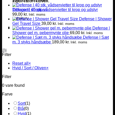
139,00
kr.
Inkl. moms
Ingen varer i kurven.
Defense | 40 stk. vådservietter til krop og udstyr
Tilbage til shoppen
99,00
kr.
Inkl. moms
Varekurv
Defense | Shower
Gel Travel Size
39,00
kr.
Inkl. moms
Defense |
Shower gel m. pebermynte olie
69,00
kr.
Inkl. moms
Defense | Sæt
m. 3 styks håndsæbe
189,00
kr.
Inkl. moms
Filter
Reset all
×
Hvid / Sort / Oliven
×
Filter
0
vare found
Farve
Sort
(
1
)
Blå
(
0
)
Hvid
(
1
)