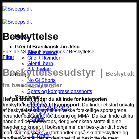
Fortsæt
til
indhold
Beskyttelse
Menu
Gi’er til Brasiliansk Jiu Jitsu
Forside
/
Shop
/
Accessories
/
Beskyttelse
Gier til mænd
Filter
Gi’er til kvinder
Gier til børn
BJJ bælter
Beskyttelsesudstyr |
Beskyt alt
No-gi
No Gi Shorts
fra hænder til tænder
Rashguards
Spats og kompressionsshorts
Streetwear
Her på siden finder du alt inde for kategorien
Hoodies
beskyttelsesudstyr til kampsport.
Du finder et stort udvalg
SPORTSBUKSER
af beskyttelsesudstyr til en række forskellige sportsgrene,
Sweatshirts
herunder boksning, kickboxing og MMA.
Du kan finde alt fra
T-Shirts
håndbind og handwraps, der giver ekstra støtte til dine
hænder og knoer, til boksehjelme, der beskytter dit hoved
Accessories
mod slag og spark. Vi forhandler også skridtbeskyttere og
BJJ bælter
tandbeskyttere, der er designet til at beskytte de mest