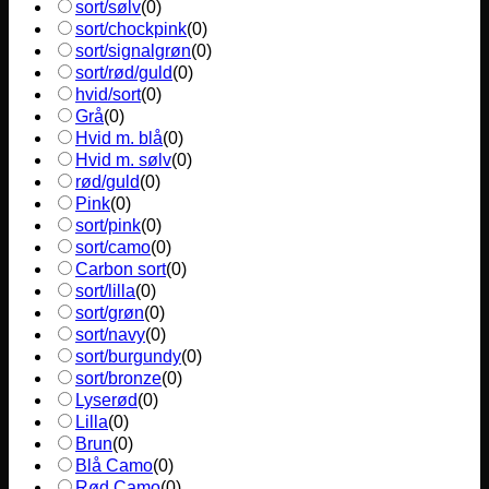
sort/sølv
(
0
)
sort/chockpink
(
0
)
sort/signalgrøn
(
0
)
sort/rød/guld
(
0
)
hvid/sort
(
0
)
Grå
(
0
)
Hvid m. blå
(
0
)
Hvid m. sølv
(
0
)
rød/guld
(
0
)
Pink
(
0
)
sort/pink
(
0
)
sort/camo
(
0
)
Carbon sort
(
0
)
sort/lilla
(
0
)
sort/grøn
(
0
)
sort/navy
(
0
)
sort/burgundy
(
0
)
sort/bronze
(
0
)
Lyserød
(
0
)
Lilla
(
0
)
Brun
(
0
)
Blå Camo
(
0
)
Rød Camo
(
0
)