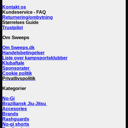
Kontakt os
Kundeservice - FAQ
Returnering/ombytning
Størrelses Guide
Trustpilot
Om Sweeps
Om Sweeps.dk
Handelsbetingelser
Liste over kampsportsklubber
Klubaftale
Sponsorater
Cookie politik
Privatlivspolitik
Kategorier
No-Gi
Braziliansk Jiu-Jitsu
Accesories
Brands
Rashguards
No-gi shorts