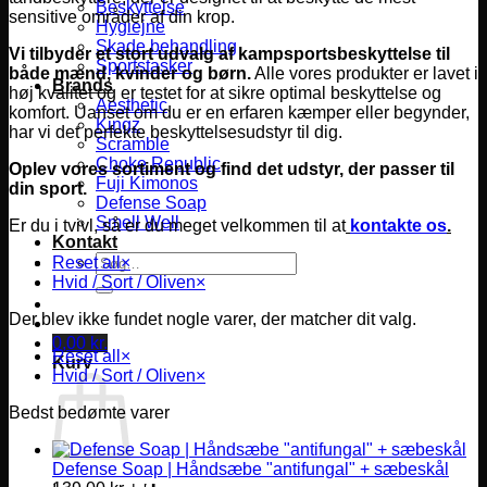
Beskyttelse
sensitive områder af din krop.
Hygiejne
Skade behandling
Vi tilbyder et stort udvalg af kampsportsbeskyttelse til
Sportstasker
både mænd, kvinder og børn.
Alle vores produkter er lavet i
Brands
høj kvalitet og er testet for at sikre optimal beskyttelse og
Aesthetic
komfort.
Uanset om du er en erfaren kæmper eller begynder,
Kingz
har vi det perfekte beskyttelsesudstyr til dig.
Scramble
Choke Republic
Oplev vores sortiment og find det udstyr, der passer til
Fuji Kimonos
din sport.
Defense Soap
Smell Well
Er du i tvivl, så er du meget velkommen til at
kontakte os
.
Kontakt
Søg
Reset all
×
efter:
Hvid / Sort / Oliven
×
Der blev ikke fundet nogle varer, der matcher dit valg.
0,00
kr.
Reset all
×
Kurv
Hvid / Sort / Oliven
×
Bedst bedømte varer
Defense Soap | Håndsæbe "antifungal" + sæbeskål