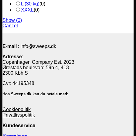
L (30 kg)
(
0
)
XXXL
(
0
)
Show
(
0
)
Cancel
E-mail
: info@sweeps.dk
Adresse
:
Copenhagen Company Est. 2023
Ørestads boulevard 59b 4,-413
2300 Kbh S
Cvr: 44195348
Hos Sweeps.dk kan du betale med:
Cookiepolitik
Privatlivspolitik
Kundeservice