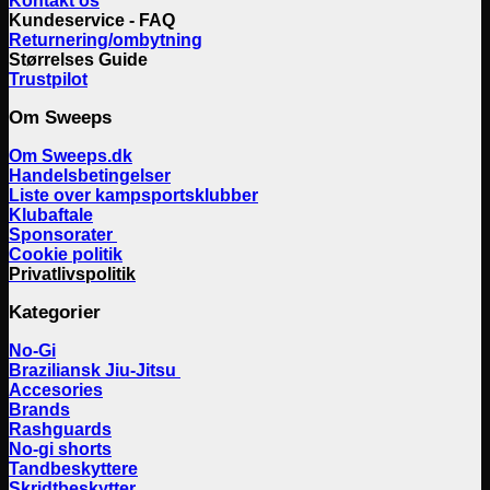
Kontakt os
Kundeservice - FAQ
Returnering/ombytning
Størrelses Guide
Trustpilot
Om Sweeps
Om Sweeps.dk
Handelsbetingelser
Liste over kampsportsklubber
Klubaftale
Sponsorater
Cookie politik
Privatlivspolitik
Kategorier
No-Gi
Braziliansk Jiu-Jitsu
Accesories
Brands
Rashguards
No-gi shorts
Tandbeskyttere
Skridtbeskytter