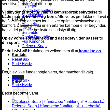
Beskyttelse
sensitive områder af din krop.
Hygiejne
Skade behandling
Vi tilbyder et stort udvalg af kampsportsbeskyttelse til
Sportstasker
både mænd, kvinder og børn.
Alle vores produkter er lavet i
Brands
høj kvalitet og er testet for at sikre optimal beskyttelse og
Aesthetic
komfort.
Uanset om du er en erfaren kæmper eller begynder,
Kingz
har vi det perfekte beskyttelsesudstyr til dig.
Scramble
Choke Republic
Oplev vores sortiment og find det udstyr, der passer til
Fuji Kimonos
din sport.
Defense Soap
Smell Well
Er du i tvivl, så er du meget velkommen til at
kontakte os
.
Kontakt
Søg
Reset all
×
efter:
Sort / Hvid
×
Der blev ikke fundet nogle varer, der matcher dit valg.
0,00
kr.
Reset all
×
Kurv
Sort / Hvid
×
Bedst bedømte varer
Defense Soap | Håndsæbe "antifungal" + sæbeskål