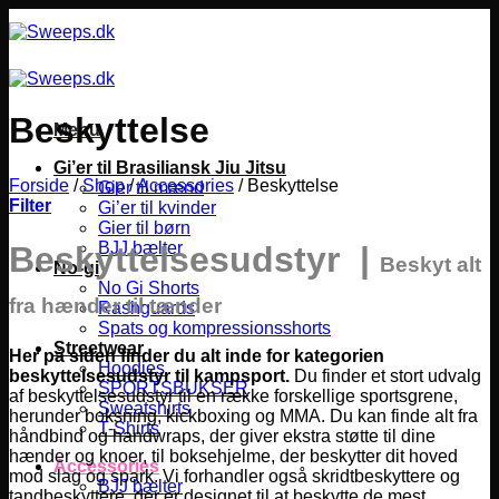
Fortsæt
til
indhold
Beskyttelse
Menu
Gi’er til Brasiliansk Jiu Jitsu
Forside
/
Shop
/
Accessories
/
Beskyttelse
Gier til mænd
Filter
Gi’er til kvinder
Gier til børn
BJJ bælter
Beskyttelsesudstyr |
Beskyt alt
No-gi
No Gi Shorts
fra hænder til tænder
Rashguards
Spats og kompressionsshorts
Streetwear
Her på siden finder du alt inde for kategorien
Hoodies
beskyttelsesudstyr til kampsport.
Du finder et stort udvalg
SPORTSBUKSER
af beskyttelsesudstyr til en række forskellige sportsgrene,
Sweatshirts
herunder boksning, kickboxing og MMA.
Du kan finde alt fra
T-Shirts
håndbind og handwraps, der giver ekstra støtte til dine
hænder og knoer, til boksehjelme, der beskytter dit hoved
Accessories
mod slag og spark. Vi forhandler også skridtbeskyttere og
BJJ bælter
tandbeskyttere, der er designet til at beskytte de mest