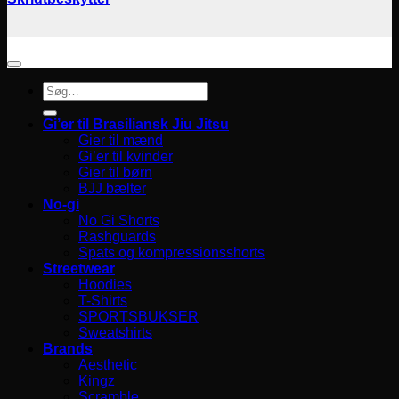
Søg
efter:
Gi’er til Brasiliansk Jiu Jitsu
Gier til mænd
Gi’er til kvinder
Gier til børn
BJJ bælter
No-gi
No Gi Shorts
Rashguards
Spats og kompressionsshorts
Streetwear
Hoodies
T-Shirts
SPORTSBUKSER
Sweatshirts
Brands
Aesthetic
Kingz
Scramble