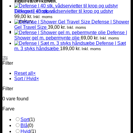
139,00
kr.
Inkl. moms
Ingen varer i kurven.
Defense | 40 stk. vådservietter til krop og udstyr
Tilbage til shoppen
99,00
kr.
Inkl. moms
Varekurv
Defense | Shower
Gel Travel Size
39,00
kr.
Inkl. moms
Defense |
Shower gel m. pebermynte olie
69,00
kr.
Inkl. moms
Defense | Sæt
m. 3 styks håndsæbe
189,00
kr.
Inkl. moms
Filter
Reset all
×
Sort / Hvid
×
Filter
0
vare found
Farve
Sort
(
1
)
Blå
(
0
)
Hvid
(
1
)