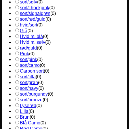
sort/sølv
(
0
)
sort/chockpink
(
0
)
sort/signalgrøn
(
0
)
sort/rød/guld
(
0
)
hvid/sort
(
0
)
Grå
(
0
)
Hvid m. blå
(
0
)
Hvid m. sølv
(
0
)
rød/guld
(
0
)
Pink
(
0
)
sort/pink
(
0
)
sort/camo
(
0
)
Carbon sort
(
0
)
sort/lilla
(
0
)
sort/grøn
(
0
)
sort/navy
(
0
)
sort/burgundy
(
0
)
sort/bronze
(
0
)
Lyserød
(
0
)
Lilla
(
0
)
Brun
(
0
)
Blå Camo
(
0
)
Rød Camo
(
0
)