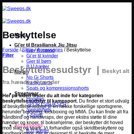
Fortsæt
til
indhold
Beskyttelse
Menu
Gi’er til Brasiliansk Jiu Jitsu
Forside
/
Shop
/
Accessories
/
Beskyttelse
Gier til mænd
Filter
Gi’er til kvinder
Gier til børn
BJJ bælter
Beskyttelsesudstyr |
Beskyt alt
No-gi
No Gi Shorts
fra hænder til tænder
Rashguards
Spats og kompressionsshorts
Streetwear
Her på siden finder du alt inde for kategorien
Hoodies
beskyttelsesudstyr til kampsport.
Du finder et stort udvalg
SPORTSBUKSER
af beskyttelsesudstyr til en række forskellige sportsgrene,
Sweatshirts
herunder boksning, kickboxing og MMA.
Du kan finde alt fra
T-Shirts
håndbind og handwraps, der giver ekstra støtte til dine
hænder og knoer, til boksehjelme, der beskytter dit hoved
Accessories
mod slag og spark. Vi forhandler også skridtbeskyttere og
BJJ bælter
tandbeskyttere, der er designet til at beskytte de mest