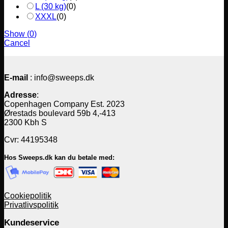
L (30 kg)
(
0
)
XXXL
(
0
)
Show
(
0
)
Cancel
E-mail
: info@sweeps.dk
Adresse
:
Copenhagen Company Est. 2023
Ørestads boulevard 59b 4,-413
2300 Kbh S
Cvr: 44195348
Hos Sweeps.dk kan du betale med:
Cookiepolitik
Privatlivspolitik
Kundeservice