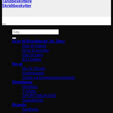
Tandbeskyttere
Skridtbeskytter
Søg
efter:
Gi’er til Brasiliansk Jiu Jitsu
Gier til mænd
Gi’er til kvinder
Gier til børn
BJJ bælter
No-gi
No Gi Shorts
Rashguards
Spats og kompressionsshorts
Streetwear
Hoodies
T-Shirts
SPORTSBUKSER
Sweatshirts
Brands
Aesthetic