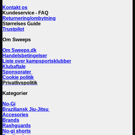
Kontakt os
Kundeservice - FAQ
Returnering/ombytning
Størrelses Guide
Trustpilot
Om Sweeps
Om Sweeps.dk
Handelsbetingelser
Liste over kampsportsklubber
Klubaftale
Sponsorater
Cookie politik
Privatlivspolitik
Kategorier
No-Gi
Braziliansk Jiu-Jitsu
Accesories
Brands
Rashguards
No-gi shorts