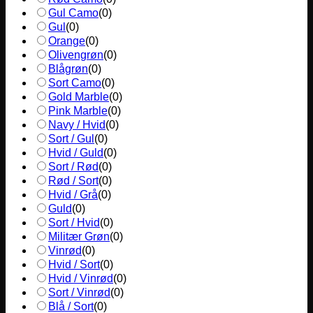
Gul Camo
(
0
)
Gul
(
0
)
Orange
(
0
)
Olivengrøn
(
0
)
Blågrøn
(
0
)
Sort Camo
(
0
)
Gold Marble
(
0
)
Pink Marble
(
0
)
Navy / Hvid
(
0
)
Sort / Gul
(
0
)
Hvid / Guld
(
0
)
Sort / Rød
(
0
)
Rød / Sort
(
0
)
Hvid / Grå
(
0
)
Guld
(
0
)
Sort / Hvid
(
0
)
Militær Grøn
(
0
)
Vinrød
(
0
)
Hvid / Sort
(
0
)
Hvid / Vinrød
(
0
)
Sort / Vinrød
(
0
)
Blå / Sort
(
0
)