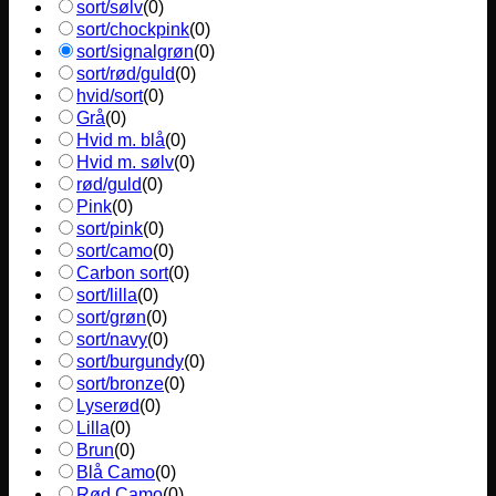
sort/sølv
(
0
)
sort/chockpink
(
0
)
sort/signalgrøn
(
0
)
sort/rød/guld
(
0
)
hvid/sort
(
0
)
Grå
(
0
)
Hvid m. blå
(
0
)
Hvid m. sølv
(
0
)
rød/guld
(
0
)
Pink
(
0
)
sort/pink
(
0
)
sort/camo
(
0
)
Carbon sort
(
0
)
sort/lilla
(
0
)
sort/grøn
(
0
)
sort/navy
(
0
)
sort/burgundy
(
0
)
sort/bronze
(
0
)
Lyserød
(
0
)
Lilla
(
0
)
Brun
(
0
)
Blå Camo
(
0
)
Rød Camo
(
0
)