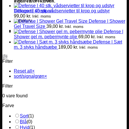
139,00
kr.
Inkl. moms
Ingen varer i kurven.
Defense | 40 stk. vådservietter til krop og udstyr
Tilbage til shoppen
99,00
kr.
Inkl. moms
Varekurv
Defense | Shower
Gel Travel Size
39,00
kr.
Inkl. moms
Defense |
Shower gel m. pebermynte olie
69,00
kr.
Inkl. moms
Defense | Sæt
m. 3 styks håndsæbe
189,00
kr.
Inkl. moms
Filter
Reset all
×
sort/signalgrøn
×
Filter
0
vare found
Farve
Sort
(
1
)
Blå
(
0
)
Hvid
(
1
)