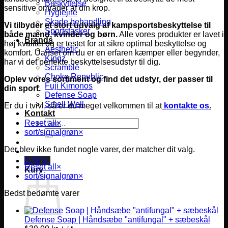
Beskyttelse
sensitive områder af din krop.
Hygiejne
Skade behandling
Vi tilbyder et stort udvalg af kampsportsbeskyttelse til
Sportstasker
både mænd, kvinder og børn.
Alle vores produkter er lavet i
Brands
høj kvalitet og er testet for at sikre optimal beskyttelse og
Aesthetic
komfort.
Uanset om du er en erfaren kæmper eller begynder,
Kingz
har vi det perfekte beskyttelsesudstyr til dig.
Scramble
Choke Republic
Oplev vores sortiment og find det udstyr, der passer til
Fuji Kimonos
din sport.
Defense Soap
Smell Well
Er du i tvivl, så er du meget velkommen til at
kontakte os
.
Kontakt
Søg
Reset all
×
efter:
sort/signalgrøn
×
Der blev ikke fundet nogle varer, der matcher dit valg.
0,00
kr.
Reset all
×
Kurv
sort/signalgrøn
×
Bedst bedømte varer
Defense Soap | Håndsæbe "antifungal" + sæbeskål