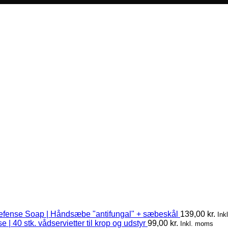
efense Soap | Håndsæbe "antifungal" + sæbeskål
139,00
kr.
Ink
 | 40 stk. vådservietter til krop og udstyr
99,00
kr.
Inkl. moms