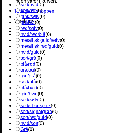
Ingen varer i kurven.
sort/hvid
(
0
)
sort/rød
(
0
)
Tilbage til shoppen
pink/sølv
(
0
)
Varekurv
gul/blå
(
0
)
rød/sølv
(
0
)
hvid/rød/blå
(
0
)
metallisk guld/sølv
(
0
)
metallisk rød/guld
(
0
)
hvid/guld
(
0
)
sort/grå
(
0
)
blå/rød
(
0
)
grå/gul
(
0
)
rød/grå
(
0
)
sort/blå
(
0
)
blå/hvid
(
0
)
rød/hvid
(
0
)
sort/sølv
(
0
)
sort/chockpink
(
0
)
sort/signalgrøn
(
0
)
sort/rød/guld
(
0
)
hvid/sort
(
0
)
Grå
(
0
)