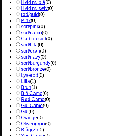
Hvid m. blå
(
0
)
Hvid m. sølv
(
0
)
rød/guld
(
0
)
Pink
(
0
)
sort/pink
(
0
)
sort/camo
(
0
)
Carbon sort
(
0
)
sort/lilla
(
0
)
sort/grøn
(
0
)
sort/navy
(
0
)
sort/burgundy
(
0
)
sort/bronze
(
0
)
Lyserød
(
0
)
Lilla
(
1
)
Brun
(
1
)
Blå Camo
(
0
)
Rød Camo
(
0
)
Gul Camo
(
0
)
Gul
(
0
)
Orange
(
0
)
Olivengrøn
(
0
)
Blågrøn
(
0
)
Sort Camo
(
0
)