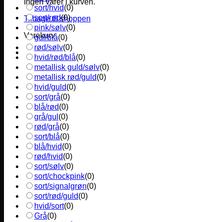
Ingen varer i kurven.
sort/hvid
(
0
)
sort/rød
(
0
)
Tilbage til shoppen
pink/sølv
(
0
)
Varekurv
gul/blå
(
0
)
rød/sølv
(
0
)
hvid/rød/blå
(
0
)
metallisk guld/sølv
(
0
)
metallisk rød/guld
(
0
)
hvid/guld
(
0
)
sort/grå
(
0
)
blå/rød
(
0
)
grå/gul
(
0
)
rød/grå
(
0
)
sort/blå
(
0
)
blå/hvid
(
0
)
rød/hvid
(
0
)
sort/sølv
(
0
)
sort/chockpink
(
0
)
sort/signalgrøn
(
0
)
sort/rød/guld
(
0
)
hvid/sort
(
0
)
Grå
(
0
)