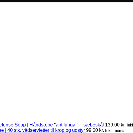
efense Soap | Håndsæbe "antifungal" + sæbeskål
139,00
kr.
Ink
 | 40 stk. vådservietter til krop og udstyr
99,00
kr.
Inkl. moms