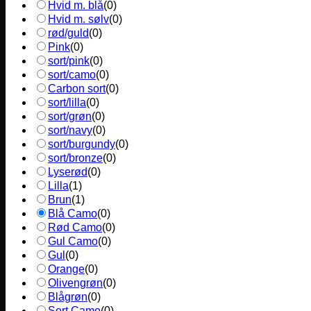
Hvid m. blå
(
0
)
Hvid m. sølv
(
0
)
rød/guld
(
0
)
Pink
(
0
)
sort/pink
(
0
)
sort/camo
(
0
)
Carbon sort
(
0
)
sort/lilla
(
0
)
sort/grøn
(
0
)
sort/navy
(
0
)
sort/burgundy
(
0
)
sort/bronze
(
0
)
Lyserød
(
0
)
Lilla
(
1
)
Brun
(
1
)
Blå Camo
(
0
)
Rød Camo
(
0
)
Gul Camo
(
0
)
Gul
(
0
)
Orange
(
0
)
Olivengrøn
(
0
)
Blågrøn
(
0
)
Sort Camo
(
0
)