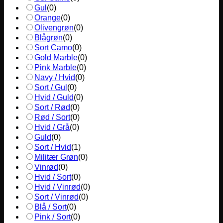
Gul
(
0
)
Orange
(
0
)
Olivengrøn
(
0
)
Blågrøn
(
0
)
Sort Camo
(
0
)
Gold Marble
(
0
)
Pink Marble
(
0
)
Navy / Hvid
(
0
)
Sort / Gul
(
0
)
Hvid / Guld
(
0
)
Sort / Rød
(
0
)
Rød / Sort
(
0
)
Hvid / Grå
(
0
)
Guld
(
0
)
Sort / Hvid
(
1
)
Militær Grøn
(
0
)
Vinrød
(
0
)
Hvid / Sort
(
0
)
Hvid / Vinrød
(
0
)
Sort / Vinrød
(
0
)
Blå / Sort
(
0
)
Pink / Sort
(
0
)