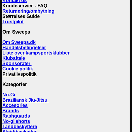
Kontakt os
Kundeservice - FAQ
Returnering/ombytning
Størrelses Guide
Trustpilot
Om Sweeps
Om Sweeps.dk
Handelsbetingelser
Liste over kampsportsklubber
Klubaftale
Sponsorater
Cookie politik
Privatlivspolitik
Kategorier
No-Gi
Braziliansk Jiu-Jitsu
Accesories
Brands
Rashguards
No-gi shorts
Tandbeskyttere
Skridtbeskytter