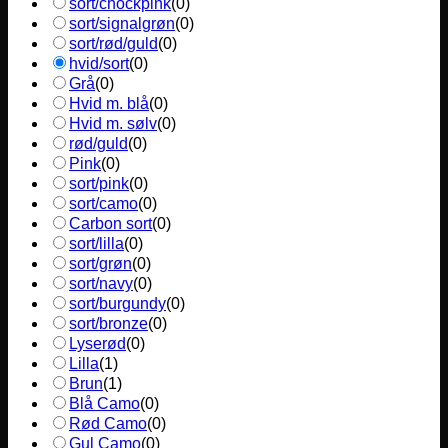
sort/chockpink
(
0
)
sort/signalgrøn
(
0
)
sort/rød/guld
(
0
)
hvid/sort
(
0
)
Grå
(
0
)
Hvid m. blå
(
0
)
Hvid m. sølv
(
0
)
rød/guld
(
0
)
Pink
(
0
)
sort/pink
(
0
)
sort/camo
(
0
)
Carbon sort
(
0
)
sort/lilla
(
0
)
sort/grøn
(
0
)
sort/navy
(
0
)
sort/burgundy
(
0
)
sort/bronze
(
0
)
Lyserød
(
0
)
Lilla
(
1
)
Brun
(
1
)
Blå Camo
(
0
)
Rød Camo
(
0
)
Gul Camo
(
0
)