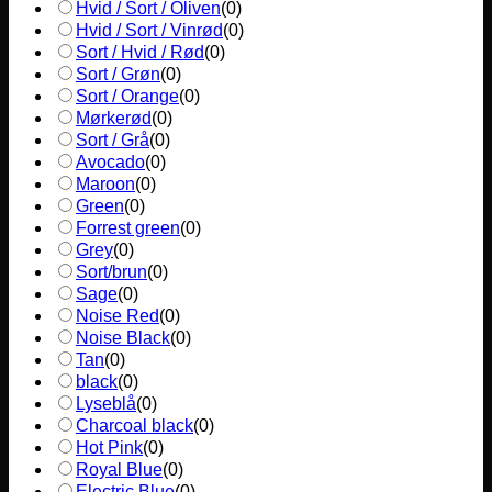
Hvid / Sort / Oliven
(
0
)
Hvid / Sort / Vinrød
(
0
)
Sort / Hvid / Rød
(
0
)
Sort / Grøn
(
0
)
Sort / Orange
(
0
)
Mørkerød
(
0
)
Sort / Grå
(
0
)
Avocado
(
0
)
Maroon
(
0
)
Green
(
0
)
Forrest green
(
0
)
Grey
(
0
)
Sort/brun
(
0
)
Sage
(
0
)
Noise Red
(
0
)
Noise Black
(
0
)
Tan
(
0
)
black
(
0
)
Lyseblå
(
0
)
Charcoal black
(
0
)
Hot Pink
(
0
)
Royal Blue
(
0
)
Electric Blue
(
0
)