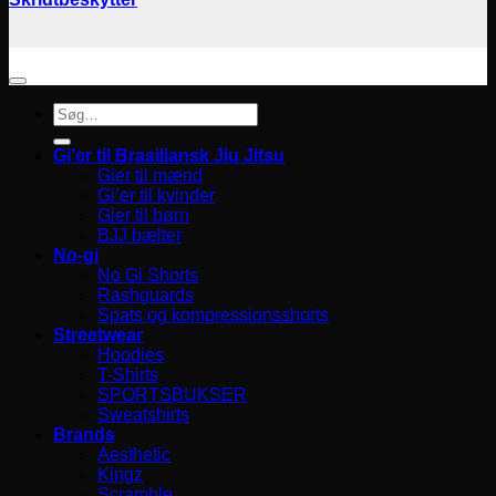
Søg
efter:
Gi’er til Brasiliansk Jiu Jitsu
Gier til mænd
Gi’er til kvinder
Gier til børn
BJJ bælter
No-gi
No Gi Shorts
Rashguards
Spats og kompressionsshorts
Streetwear
Hoodies
T-Shirts
SPORTSBUKSER
Sweatshirts
Brands
Aesthetic
Kingz
Scramble