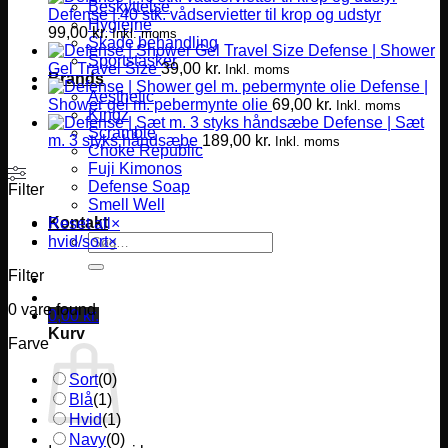
Beskyttelse
Defense | 40 stk. vådservietter til krop og udstyr
Hygiejne
99,00
kr.
Inkl. moms
Skade behandling
Defense | Shower
Sportstasker
Gel Travel Size
39,00
kr.
Inkl. moms
Brands
Defense |
Aesthetic
Shower gel m. pebermynte olie
69,00
kr.
Inkl. moms
Kingz
Defense | Sæt
Scramble
m. 3 styks håndsæbe
189,00
kr.
Inkl. moms
Choke Republic
Fuji Kimonos
Defense Soap
Filter
Smell Well
Kontakt
Reset all
×
Søg
hvid/sort
×
efter:
Filter
0
vare found
0,00
kr.
Kurv
Farve
Sort
(
0
)
Blå
(
1
)
Hvid
(
1
)
Navy
(
0
)