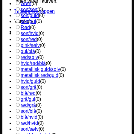
Ingen varer i kurven.
Grøn
(
0
)
sort/sort
(
0
)
Tilbage til shoppen
sort/guld
(
0
)
sort/gul
(
0
)
Varekurv
Rød
(
0
)
sort/hvid
(
0
)
sort/rød
(
0
)
pink/sølv
(
0
)
gul/blå
(
0
)
rød/sølv
(
0
)
hvid/rød/blå
(
0
)
metallisk guld/sølv
(
0
)
metallisk rød/guld
(
0
)
hvid/guld
(
0
)
sort/grå
(
0
)
blå/rød
(
0
)
grå/gul
(
0
)
rød/grå
(
0
)
sort/blå
(
0
)
blå/hvid
(
0
)
rød/hvid
(
0
)
sort/sølv
(
0
)