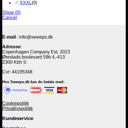
XXXL
(
0
)
Show
(
0
)
Cancel
E-mail
: info@sweeps.dk
Adresse
:
Copenhagen Company Est. 2023
Ørestads boulevard 59b 4,-413
2300 Kbh S
Cvr: 44195348
Hos Sweeps.dk kan du betale med:
Cookiepolitik
Privatlivspolitik
Kundeservice