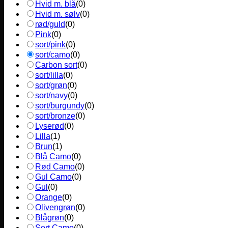
Hvid m. blå
(
0
)
Hvid m. sølv
(
0
)
rød/guld
(
0
)
Pink
(
0
)
sort/pink
(
0
)
sort/camo
(
0
)
Carbon sort
(
0
)
sort/lilla
(
0
)
sort/grøn
(
0
)
sort/navy
(
0
)
sort/burgundy
(
0
)
sort/bronze
(
0
)
Lyserød
(
0
)
Lilla
(
1
)
Brun
(
1
)
Blå Camo
(
0
)
Rød Camo
(
0
)
Gul Camo
(
0
)
Gul
(
0
)
Orange
(
0
)
Olivengrøn
(
0
)
Blågrøn
(
0
)
Sort Camo
(
0
)