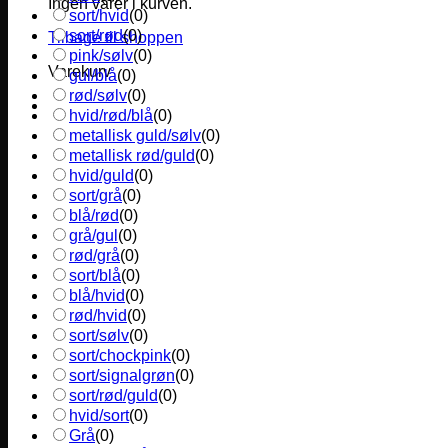
Ingen varer i kurven.
sort/hvid
(
0
)
sort/rød
(
0
)
Tilbage til shoppen
pink/sølv
(
0
)
Varekurv
gul/blå
(
0
)
rød/sølv
(
0
)
hvid/rød/blå
(
0
)
metallisk guld/sølv
(
0
)
metallisk rød/guld
(
0
)
hvid/guld
(
0
)
sort/grå
(
0
)
blå/rød
(
0
)
grå/gul
(
0
)
rød/grå
(
0
)
sort/blå
(
0
)
blå/hvid
(
0
)
rød/hvid
(
0
)
sort/sølv
(
0
)
sort/chockpink
(
0
)
sort/signalgrøn
(
0
)
sort/rød/guld
(
0
)
hvid/sort
(
0
)
Grå
(
0
)