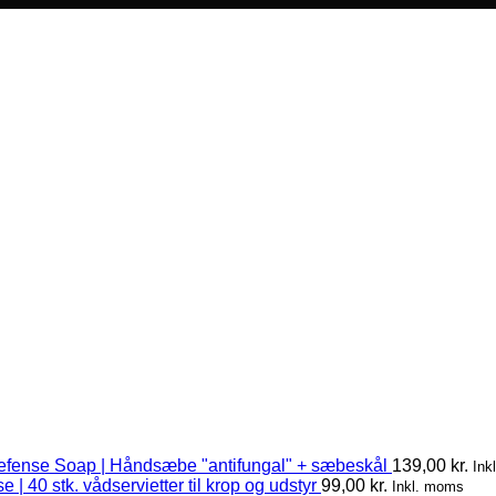
efense Soap | Håndsæbe "antifungal" + sæbeskål
139,00
kr.
Ink
 | 40 stk. vådservietter til krop og udstyr
99,00
kr.
Inkl. moms