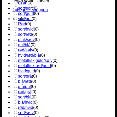
Ingen varer i kurven.
Grøn
(
0
)
sort/sort
(
0
)
Tilbage til shoppen
sort/guld
(
0
)
sort/gul
(
0
)
Varekurv
Rød
(
0
)
sort/hvid
(
0
)
sort/rød
(
0
)
pink/sølv
(
0
)
gul/blå
(
0
)
rød/sølv
(
0
)
hvid/rød/blå
(
0
)
metallisk guld/sølv
(
0
)
metallisk rød/guld
(
0
)
hvid/guld
(
0
)
sort/grå
(
0
)
blå/rød
(
0
)
grå/gul
(
0
)
rød/grå
(
0
)
sort/blå
(
0
)
blå/hvid
(
0
)
rød/hvid
(
0
)
sort/sølv
(
0
)