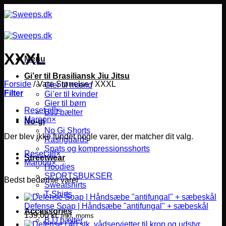
Fortsæt
til
indhold
XXXL
Menu
Gi’er til Brasiliansk Jiu Jitsu
Forside
/
Vare Størrelse
/
XXXL
Gier til mænd
Filter
Gi’er til kvinder
Gier til børn
Reset all
×
BJJ bælter
Maroon
×
No-gi
No Gi Shorts
Der blev ikke fundet nogle varer, der matcher dit valg.
Rashguards
Spats og kompressionsshorts
Reset all
×
Streetwear
Maroon
×
Hoodies
SPORTSBUKSER
Bedst bedømte varer
Sweatshirts
T-Shirts
Defense Soap | Håndsæbe "antifungal" + sæbeskål
Accessories
139,00
kr.
Inkl. moms
BJJ bælter