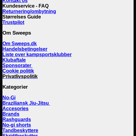
Kontakt os
Kundeservice - FAQ
Returnering/ombytning
Størrelses Guide
Trustpilot
Om Sweeps
Om Sweeps.dk
Handelsbetingelser
Liste over kampsportsklubber
Klubaftale
Sponsorater
Cookie politik
Privatlivspolitik
Kategorier
No-Gi
Braziliansk Jiu-Jitsu
Accesories
Brands
Rashguards
No-gi shorts
Tandbeskyttere
Skridtbeskytter