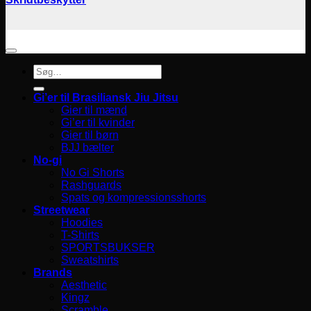
Søg
efter:
Gi’er til Brasiliansk Jiu Jitsu
Gier til mænd
Gi’er til kvinder
Gier til børn
BJJ bælter
No-gi
No Gi Shorts
Rashguards
Spats og kompressionsshorts
Streetwear
Hoodies
T-Shirts
SPORTSBUKSER
Sweatshirts
Brands
Aesthetic
Kingz
Scramble