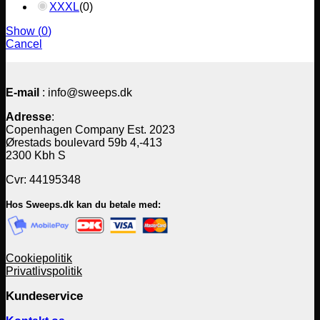
XXXL
(
0
)
Show
(
0
)
Cancel
E-mail
: info@sweeps.dk
Adresse
:
Copenhagen Company Est. 2023
Ørestads boulevard 59b 4,-413
2300 Kbh S
Cvr: 44195348
Hos Sweeps.dk kan du betale med:
Cookiepolitik
Privatlivspolitik
Kundeservice