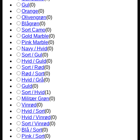
Gul
(
0
)
Orange
(
0
)
Olivengrøn
(
0
)
Blågrøn
(
0
)
Sort Camo
(
0
)
Gold Marble
(
0
)
Pink Marble
(
0
)
Navy / Hvid
(
0
)
Sort / Gul
(
0
)
Hvid / Guld
(
0
)
Sort / Rød
(
0
)
Rød / Sort
(
0
)
Hvid / Grå
(
0
)
Guld
(
0
)
Sort / Hvid
(
1
)
Militær Grøn
(
0
)
Vinrød
(
0
)
Hvid / Sort
(
0
)
Hvid / Vinrød
(
0
)
Sort / Vinrød
(
0
)
Blå / Sort
(
0
)
Pink / Sort
(
0
)