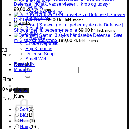
Beskyttelse
Defense | 40 stk. vådservietter til krop og udstyr
Hygiejne
99,00
kr.
Inkl. moms
Skade behandling
Defense | Shower
Sportstasker
Gel Travel Size
39,00
kr.
Inkl. moms
Brands
Defense |
Aesthetic
Shower gel m. pebermynte olie
69,00
kr.
Inkl. moms
Kingz
Defense | Sæt
Scramble
m. 3 styks håndsæbe
189,00
kr.
Inkl. moms
Choke Republic
Fuji Kimonos
Defense Soap
Filter
Smell Well
Kontakt
Reset all
×
Søg
Maroon
×
efter:
Filter
0
vare found
0,00
kr.
Kurv
Farve
Sort
(
0
)
Blå
(
1
)
Hvid
(
1
)
Navy
(
0
)