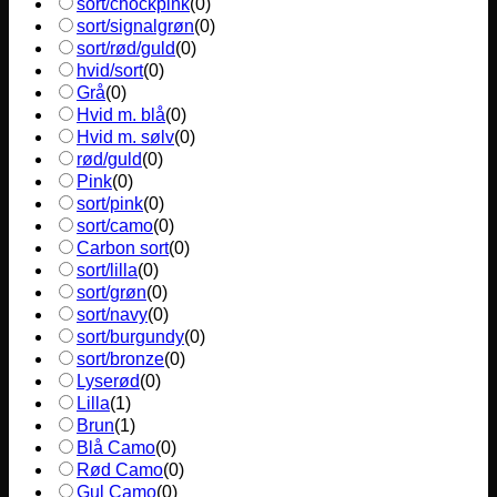
sort/chockpink
(
0
)
sort/signalgrøn
(
0
)
sort/rød/guld
(
0
)
hvid/sort
(
0
)
Grå
(
0
)
Hvid m. blå
(
0
)
Hvid m. sølv
(
0
)
rød/guld
(
0
)
Pink
(
0
)
sort/pink
(
0
)
sort/camo
(
0
)
Carbon sort
(
0
)
sort/lilla
(
0
)
sort/grøn
(
0
)
sort/navy
(
0
)
sort/burgundy
(
0
)
sort/bronze
(
0
)
Lyserød
(
0
)
Lilla
(
1
)
Brun
(
1
)
Blå Camo
(
0
)
Rød Camo
(
0
)
Gul Camo
(
0
)