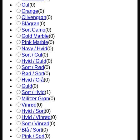
Gul
(
0
)
Orange
(
0
)
Olivengrøn
(
0
)
Blågrøn
(
0
)
Sort Camo
(
0
)
Gold Marble
(
0
)
Pink Marble
(
0
)
Navy / Hvid
(
0
)
Sort / Gul
(
0
)
Hvid / Guld
(
0
)
Sort / Rød
(
0
)
Rød / Sort
(
0
)
Hvid / Grå
(
0
)
Guld
(
0
)
Sort / Hvid
(
1
)
Militær Grøn
(
0
)
Vinrød
(
0
)
Hvid / Sort
(
0
)
Hvid / Vinrød
(
0
)
Sort / Vinrød
(
0
)
Blå / Sort
(
0
)
Pink / Sort
(
0
)