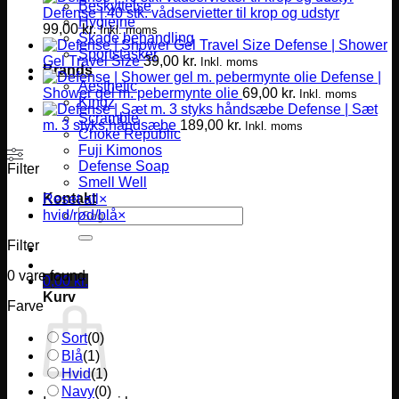
Beskyttelse
Defense | 40 stk. vådservietter til krop og udstyr
Hygiejne
99,00
kr.
Inkl. moms
Skade behandling
Defense | Shower
Sportstasker
Gel Travel Size
39,00
kr.
Inkl. moms
Brands
Defense |
Aesthetic
Shower gel m. pebermynte olie
69,00
kr.
Inkl. moms
Kingz
Defense | Sæt
Scramble
m. 3 styks håndsæbe
189,00
kr.
Inkl. moms
Choke Republic
Fuji Kimonos
Defense Soap
Filter
Smell Well
Kontakt
Reset all
×
Søg
hvid/rød/blå
×
efter:
Filter
0
vare found
0,00
kr.
Kurv
Farve
Sort
(
0
)
Blå
(
1
)
Hvid
(
1
)
Navy
(
0
)