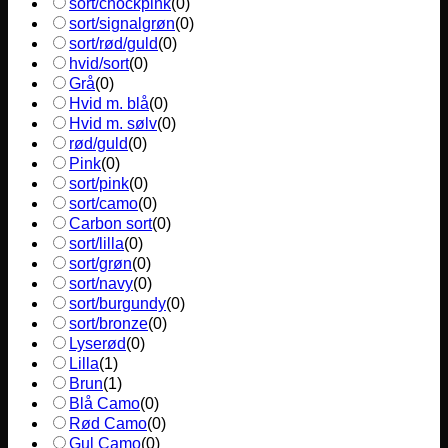
sort/chockpink
(
0
)
sort/signalgrøn
(
0
)
sort/rød/guld
(
0
)
hvid/sort
(
0
)
Grå
(
0
)
Hvid m. blå
(
0
)
Hvid m. sølv
(
0
)
rød/guld
(
0
)
Pink
(
0
)
sort/pink
(
0
)
sort/camo
(
0
)
Carbon sort
(
0
)
sort/lilla
(
0
)
sort/grøn
(
0
)
sort/navy
(
0
)
sort/burgundy
(
0
)
sort/bronze
(
0
)
Lyserød
(
0
)
Lilla
(
1
)
Brun
(
1
)
Blå Camo
(
0
)
Rød Camo
(
0
)
Gul Camo
(
0
)