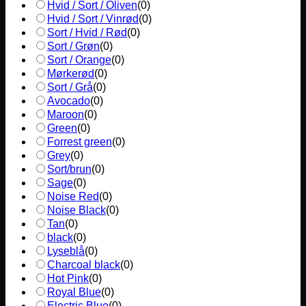
Hvid / Sort / Oliven
(
0
)
Hvid / Sort / Vinrød
(
0
)
Sort / Hvid / Rød
(
0
)
Sort / Grøn
(
0
)
Sort / Orange
(
0
)
Mørkerød
(
0
)
Sort / Grå
(
0
)
Avocado
(
0
)
Maroon
(
0
)
Green
(
0
)
Forrest green
(
0
)
Grey
(
0
)
Sort/brun
(
0
)
Sage
(
0
)
Noise Red
(
0
)
Noise Black
(
0
)
Tan
(
0
)
black
(
0
)
Lyseblå
(
0
)
Charcoal black
(
0
)
Hot Pink
(
0
)
Royal Blue
(
0
)
Electric Blue
(
0
)