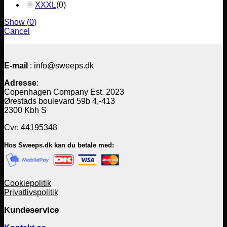
XXXL
(
0
)
Show
(
0
)
Cancel
E-mail
: info@sweeps.dk
Adresse
:
Copenhagen Company Est. 2023
Ørestads boulevard 59b 4,-413
2300 Kbh S
Cvr: 44195348
Hos Sweeps.dk kan du betale med:
Cookiepolitik
Privatlivspolitik
Kundeservice