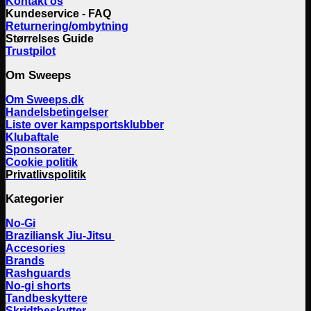
Kontakt os
Kundeservice - FAQ
Returnering/ombytning
Størrelses Guide
Trustpilot
Om Sweeps
Om Sweeps.dk
Handelsbetingelser
Liste over kampsportsklubber
Klubaftale
Sponsorater
Cookie politik
Privatlivspolitik
Kategorier
No-Gi
Braziliansk Jiu-Jitsu
Accesories
Brands
Rashguards
No-gi shorts
Tandbeskyttere
Skridtbeskytter