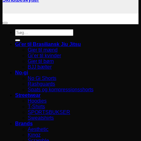
Søg
efter:
Gi’er til Brasiliansk Jiu Jitsu
Gier til mænd
Gi’er til kvinder
Gier til børn
BJJ bælter
No-gi
No Gi Shorts
Rashguards
Spats og kompressionsshorts
Streetwear
Hoodies
T-Shirts
SPORTSBUKSER
Sweatshirts
Brands
Aesthetic
Kingz
Scramble