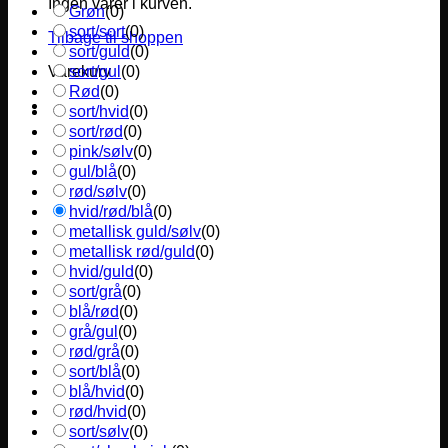
Ingen varer i kurven.
Grøn
(
0
)
sort/sort
(
0
)
Tilbage til shoppen
sort/guld
(
0
)
sort/gul
(
0
)
Varekurv
Rød
(
0
)
sort/hvid
(
0
)
sort/rød
(
0
)
pink/sølv
(
0
)
gul/blå
(
0
)
rød/sølv
(
0
)
hvid/rød/blå
(
0
)
metallisk guld/sølv
(
0
)
metallisk rød/guld
(
0
)
hvid/guld
(
0
)
sort/grå
(
0
)
blå/rød
(
0
)
grå/gul
(
0
)
rød/grå
(
0
)
sort/blå
(
0
)
blå/hvid
(
0
)
rød/hvid
(
0
)
sort/sølv
(
0
)