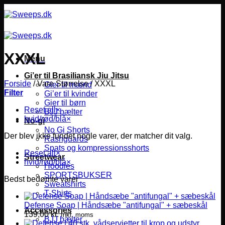
Fortsæt
til
indhold
XXXL
Menu
Gi’er til Brasiliansk Jiu Jitsu
Forside
/
Vare Størrelse
/
XXXL
Gier til mænd
Filter
Gi’er til kvinder
Gier til børn
Reset all
×
BJJ bælter
hvid/rød/blå
×
No-gi
No Gi Shorts
Der blev ikke fundet nogle varer, der matcher dit valg.
Rashguards
Spats og kompressionsshorts
Reset all
×
Streetwear
hvid/rød/blå
×
Hoodies
SPORTSBUKSER
Bedst bedømte varer
Sweatshirts
T-Shirts
Defense Soap | Håndsæbe "antifungal" + sæbeskål
Accessories
139,00
kr.
Inkl. moms
BJJ bælter