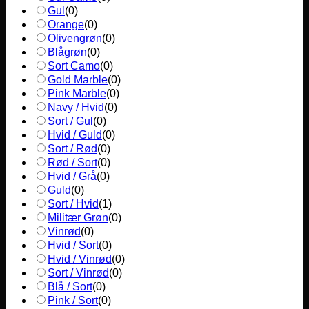
Gul
(
0
)
Orange
(
0
)
Olivengrøn
(
0
)
Blågrøn
(
0
)
Sort Camo
(
0
)
Gold Marble
(
0
)
Pink Marble
(
0
)
Navy / Hvid
(
0
)
Sort / Gul
(
0
)
Hvid / Guld
(
0
)
Sort / Rød
(
0
)
Rød / Sort
(
0
)
Hvid / Grå
(
0
)
Guld
(
0
)
Sort / Hvid
(
1
)
Militær Grøn
(
0
)
Vinrød
(
0
)
Hvid / Sort
(
0
)
Hvid / Vinrød
(
0
)
Sort / Vinrød
(
0
)
Blå / Sort
(
0
)
Pink / Sort
(
0
)