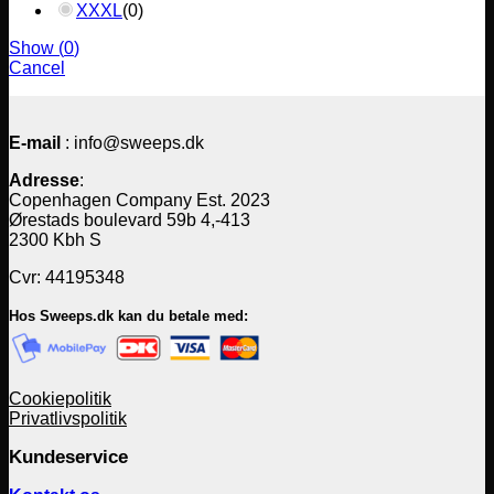
XXXL
(
0
)
Show
(
0
)
Cancel
E-mail
: info@sweeps.dk
Adresse
:
Copenhagen Company Est. 2023
Ørestads boulevard 59b 4,-413
2300 Kbh S
Cvr: 44195348
Hos Sweeps.dk kan du betale med:
Cookiepolitik
Privatlivspolitik
Kundeservice