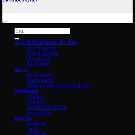
Søg
efter:
Gi’er til Brasiliansk Jiu Jitsu
Gier til mænd
Gi’er til kvinder
Gier til børn
BJJ bælter
No-gi
No Gi Shorts
Rashguards
Spats og kompressionsshorts
Streetwear
Hoodies
T-Shirts
SPORTSBUKSER
Sweatshirts
Brands
Aesthetic
Kingz
Scramble