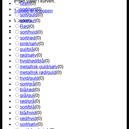
Ingen varer i kurven.
Grøn
(
0
)
sort/sort
(
0
)
Tilbage til shoppen
sort/guld
(
0
)
sort/gul
(
0
)
Varekurv
Rød
(
0
)
sort/hvid
(
0
)
sort/rød
(
0
)
pink/sølv
(
0
)
gul/blå
(
0
)
rød/sølv
(
0
)
hvid/rød/blå
(
0
)
metallisk guld/sølv
(
0
)
metallisk rød/guld
(
0
)
hvid/guld
(
0
)
sort/grå
(
0
)
blå/rød
(
0
)
grå/gul
(
0
)
rød/grå
(
0
)
sort/blå
(
0
)
blå/hvid
(
0
)
rød/hvid
(
0
)
sort/sølv
(
0
)