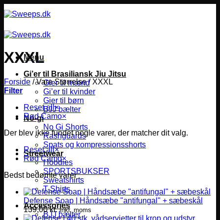
Fortsæt
til
indhold
XXXL
Menu
Gi’er til Brasiliansk Jiu Jitsu
Forside
/
Vare Størrelse
/
XXXL
Gier til mænd
Filter
Gi’er til kvinder
Gier til børn
Reset all
×
BJJ bælter
Rød Camo
×
No-gi
No Gi Shorts
Der blev ikke fundet nogle varer, der matcher dit valg.
Rashguards
Spats og kompressionsshorts
Reset all
×
Streetwear
Rød Camo
×
Hoodies
SPORTSBUKSER
Bedst bedømte varer
Sweatshirts
T-Shirts
Defense Soap | Håndsæbe "antifungal" + sæbeskål
Accessories
139,00
kr.
Inkl. moms
BJJ bælter