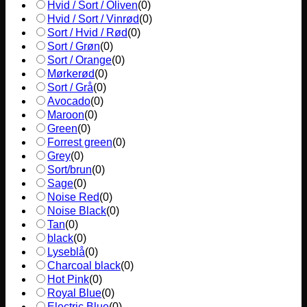
Hvid / Sort / Oliven
(
0
)
Hvid / Sort / Vinrød
(
0
)
Sort / Hvid / Rød
(
0
)
Sort / Grøn
(
0
)
Sort / Orange
(
0
)
Mørkerød
(
0
)
Sort / Grå
(
0
)
Avocado
(
0
)
Maroon
(
0
)
Green
(
0
)
Forrest green
(
0
)
Grey
(
0
)
Sort/brun
(
0
)
Sage
(
0
)
Noise Red
(
0
)
Noise Black
(
0
)
Tan
(
0
)
black
(
0
)
Lyseblå
(
0
)
Charcoal black
(
0
)
Hot Pink
(
0
)
Royal Blue
(
0
)
Electric Blue
(
0
)