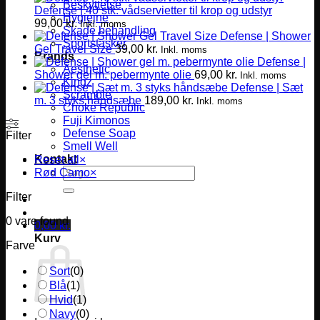
Beskyttelse
Defense | 40 stk. vådservietter til krop og udstyr
Hygiejne
99,00
kr.
Inkl. moms
Skade behandling
Defense | Shower
Sportstasker
Gel Travel Size
39,00
kr.
Inkl. moms
Brands
Defense |
Aesthetic
Shower gel m. pebermynte olie
69,00
kr.
Inkl. moms
Kingz
Defense | Sæt
Scramble
m. 3 styks håndsæbe
189,00
kr.
Inkl. moms
Choke Republic
Fuji Kimonos
Defense Soap
Filter
Smell Well
Kontakt
Reset all
×
Søg
Rød Camo
×
efter:
Filter
0
vare found
0,00
kr.
Kurv
Farve
Sort
(
0
)
Blå
(
1
)
Hvid
(
1
)
Navy
(
0
)