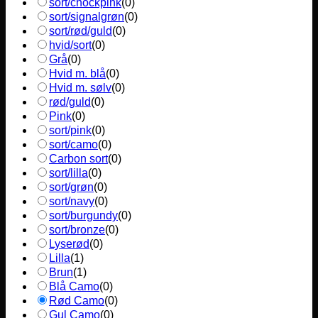
sort/chockpink
(
0
)
sort/signalgrøn
(
0
)
sort/rød/guld
(
0
)
hvid/sort
(
0
)
Grå
(
0
)
Hvid m. blå
(
0
)
Hvid m. sølv
(
0
)
rød/guld
(
0
)
Pink
(
0
)
sort/pink
(
0
)
sort/camo
(
0
)
Carbon sort
(
0
)
sort/lilla
(
0
)
sort/grøn
(
0
)
sort/navy
(
0
)
sort/burgundy
(
0
)
sort/bronze
(
0
)
Lyserød
(
0
)
Lilla
(
1
)
Brun
(
1
)
Blå Camo
(
0
)
Rød Camo
(
0
)
Gul Camo
(
0
)