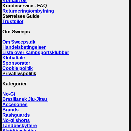
Kontakt os
Kundeservice - FAQ
Returnering/ombytning
Størrelses Guide
Trustpilot
Om Sweeps
Om Sweeps.dk
Handelsbetingelser
Liste over kampsportsklubber
Klubaftale
Sponsorater
Cookie politik
Privatlivspolitik
Kategorier
No-Gi
Braziliansk Jiu-Jitsu
Accesories
Brands
Rashguards
No-gi shorts
Tandbeskyttere
Skridtbeskytter