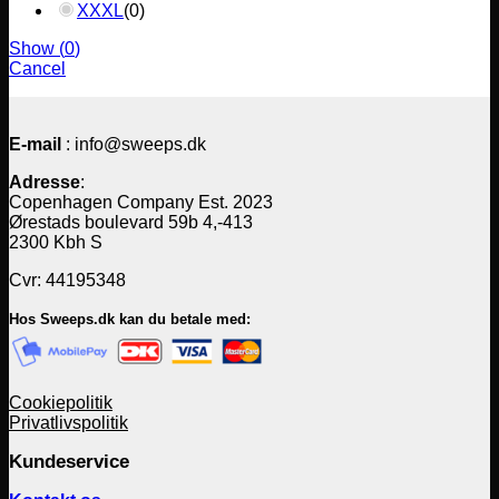
XXXL
(
0
)
Show
(
0
)
Cancel
E-mail
: info@sweeps.dk
Adresse
:
Copenhagen Company Est. 2023
Ørestads boulevard 59b 4,-413
2300 Kbh S
Cvr: 44195348
Hos Sweeps.dk kan du betale med:
Cookiepolitik
Privatlivspolitik
Kundeservice