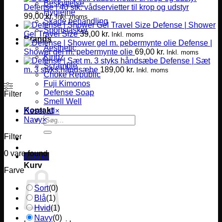
Beskyttelse
Defense | 40 stk. vådservietter til krop og udstyr
Hygiejne
99,00
kr.
Inkl. moms
Skade behandling
Defense | Shower
Sportstasker
Gel Travel Size
39,00
kr.
Inkl. moms
Brands
Defense |
Aesthetic
Shower gel m. pebermynte olie
69,00
kr.
Inkl. moms
Kingz
Defense | Sæt
Scramble
m. 3 styks håndsæbe
189,00
kr.
Inkl. moms
Choke Republic
Fuji Kimonos
Defense Soap
Filter
Smell Well
Kontakt
Reset all
×
Søg
Navy
×
efter:
Filter
0
vare found
0,00
kr.
Kurv
Farve
Sort
(
0
)
Blå
(
1
)
Hvid
(
1
)
Navy
(
0
)