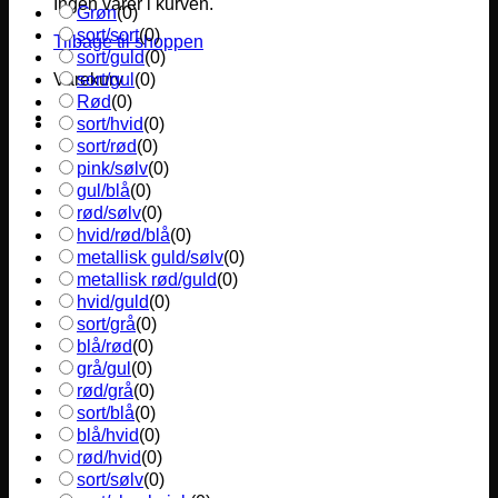
Ingen varer i kurven.
Grøn
(
0
)
sort/sort
(
0
)
Tilbage til shoppen
sort/guld
(
0
)
sort/gul
(
0
)
Varekurv
Rød
(
0
)
sort/hvid
(
0
)
sort/rød
(
0
)
pink/sølv
(
0
)
gul/blå
(
0
)
rød/sølv
(
0
)
hvid/rød/blå
(
0
)
metallisk guld/sølv
(
0
)
metallisk rød/guld
(
0
)
hvid/guld
(
0
)
sort/grå
(
0
)
blå/rød
(
0
)
grå/gul
(
0
)
rød/grå
(
0
)
sort/blå
(
0
)
blå/hvid
(
0
)
rød/hvid
(
0
)
sort/sølv
(
0
)