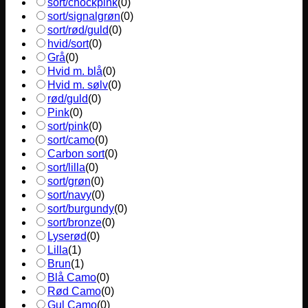
sort/chockpink
(
0
)
sort/signalgrøn
(
0
)
sort/rød/guld
(
0
)
hvid/sort
(
0
)
Grå
(
0
)
Hvid m. blå
(
0
)
Hvid m. sølv
(
0
)
rød/guld
(
0
)
Pink
(
0
)
sort/pink
(
0
)
sort/camo
(
0
)
Carbon sort
(
0
)
sort/lilla
(
0
)
sort/grøn
(
0
)
sort/navy
(
0
)
sort/burgundy
(
0
)
sort/bronze
(
0
)
Lyserød
(
0
)
Lilla
(
1
)
Brun
(
1
)
Blå Camo
(
0
)
Rød Camo
(
0
)
Gul Camo
(
0
)