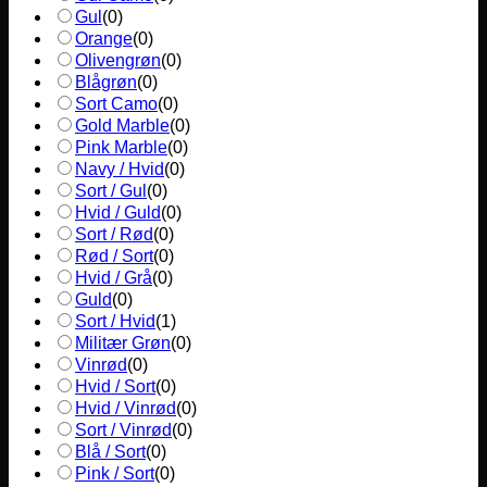
Gul
(
0
)
Orange
(
0
)
Olivengrøn
(
0
)
Blågrøn
(
0
)
Sort Camo
(
0
)
Gold Marble
(
0
)
Pink Marble
(
0
)
Navy / Hvid
(
0
)
Sort / Gul
(
0
)
Hvid / Guld
(
0
)
Sort / Rød
(
0
)
Rød / Sort
(
0
)
Hvid / Grå
(
0
)
Guld
(
0
)
Sort / Hvid
(
1
)
Militær Grøn
(
0
)
Vinrød
(
0
)
Hvid / Sort
(
0
)
Hvid / Vinrød
(
0
)
Sort / Vinrød
(
0
)
Blå / Sort
(
0
)
Pink / Sort
(
0
)