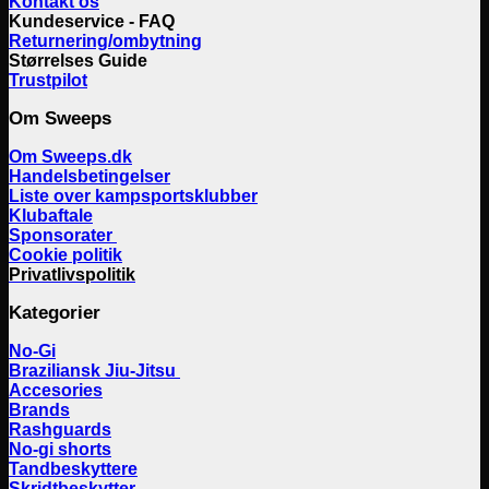
Kontakt os
Kundeservice - FAQ
Returnering/ombytning
Størrelses Guide
Trustpilot
Om Sweeps
Om Sweeps.dk
Handelsbetingelser
Liste over kampsportsklubber
Klubaftale
Sponsorater
Cookie politik
Privatlivspolitik
Kategorier
No-Gi
Braziliansk Jiu-Jitsu
Accesories
Brands
Rashguards
No-gi shorts
Tandbeskyttere
Skridtbeskytter