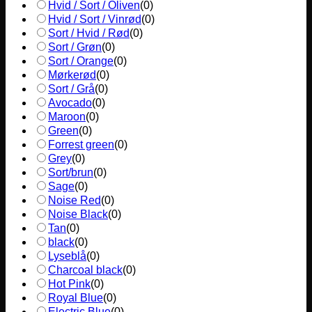
Hvid / Sort / Oliven
(
0
)
Hvid / Sort / Vinrød
(
0
)
Sort / Hvid / Rød
(
0
)
Sort / Grøn
(
0
)
Sort / Orange
(
0
)
Mørkerød
(
0
)
Sort / Grå
(
0
)
Avocado
(
0
)
Maroon
(
0
)
Green
(
0
)
Forrest green
(
0
)
Grey
(
0
)
Sort/brun
(
0
)
Sage
(
0
)
Noise Red
(
0
)
Noise Black
(
0
)
Tan
(
0
)
black
(
0
)
Lyseblå
(
0
)
Charcoal black
(
0
)
Hot Pink
(
0
)
Royal Blue
(
0
)
Electric Blue
(
0
)