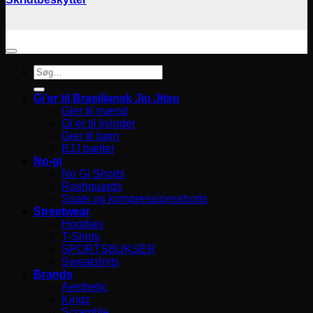
Søg
efter:
Gi’er til Brasiliansk Jiu Jitsu
Gier til mænd
Gi’er til kvinder
Gier til børn
BJJ bælter
No-gi
No Gi Shorts
Rashguards
Spats og kompressionsshorts
Streetwear
Hoodies
T-Shirts
SPORTSBUKSER
Sweatshirts
Brands
Aesthetic
Kingz
Scramble