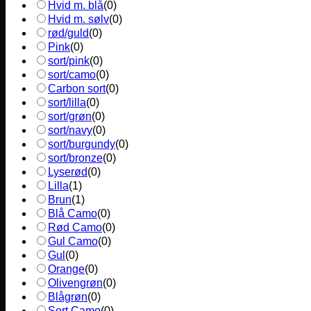
Hvid m. blå
(
0
)
Hvid m. sølv
(
0
)
rød/guld
(
0
)
Pink
(
0
)
sort/pink
(
0
)
sort/camo
(
0
)
Carbon sort
(
0
)
sort/lilla
(
0
)
sort/grøn
(
0
)
sort/navy
(
0
)
sort/burgundy
(
0
)
sort/bronze
(
0
)
Lyserød
(
0
)
Lilla
(
1
)
Brun
(
1
)
Blå Camo
(
0
)
Rød Camo
(
0
)
Gul Camo
(
0
)
Gul
(
0
)
Orange
(
0
)
Olivengrøn
(
0
)
Blågrøn
(
0
)
Sort Camo
(
0
)