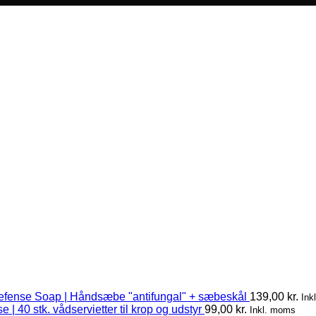
efense Soap | Håndsæbe "antifungal" + sæbeskål
139,00
kr.
Ink
 | 40 stk. vådservietter til krop og udstyr
99,00
kr.
Inkl. moms