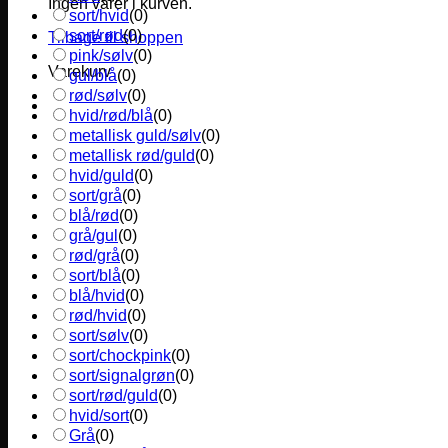
Ingen varer i kurven.
sort/hvid
(
0
)
sort/rød
(
0
)
Tilbage til shoppen
pink/sølv
(
0
)
Varekurv
gul/blå
(
0
)
rød/sølv
(
0
)
hvid/rød/blå
(
0
)
metallisk guld/sølv
(
0
)
metallisk rød/guld
(
0
)
hvid/guld
(
0
)
sort/grå
(
0
)
blå/rød
(
0
)
grå/gul
(
0
)
rød/grå
(
0
)
sort/blå
(
0
)
blå/hvid
(
0
)
rød/hvid
(
0
)
sort/sølv
(
0
)
sort/chockpink
(
0
)
sort/signalgrøn
(
0
)
sort/rød/guld
(
0
)
hvid/sort
(
0
)
Grå
(
0
)