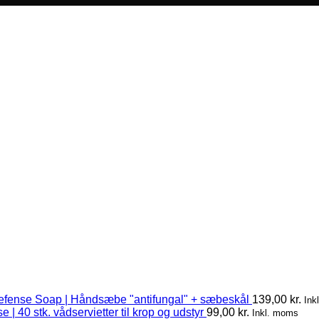
efense Soap | Håndsæbe "antifungal" + sæbeskål
139,00
kr.
Ink
 | 40 stk. vådservietter til krop og udstyr
99,00
kr.
Inkl. moms