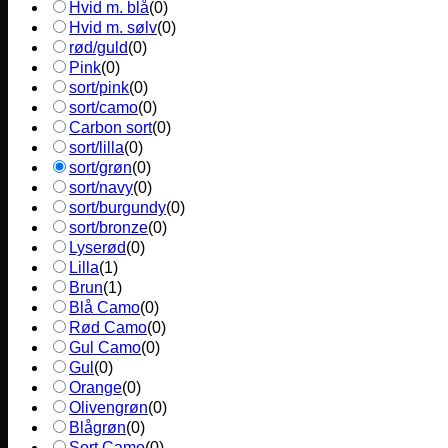
Hvid m. blå
(
0
)
Hvid m. sølv
(
0
)
rød/guld
(
0
)
Pink
(
0
)
sort/pink
(
0
)
sort/camo
(
0
)
Carbon sort
(
0
)
sort/lilla
(
0
)
sort/grøn
(
0
)
sort/navy
(
0
)
sort/burgundy
(
0
)
sort/bronze
(
0
)
Lyserød
(
0
)
Lilla
(
1
)
Brun
(
1
)
Blå Camo
(
0
)
Rød Camo
(
0
)
Gul Camo
(
0
)
Gul
(
0
)
Orange
(
0
)
Olivengrøn
(
0
)
Blågrøn
(
0
)
Sort Camo
(
0
)