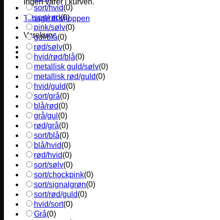
Ingen varer i kurven.
sort/hvid
(
0
)
sort/rød
(
0
)
Tilbage til shoppen
pink/sølv
(
0
)
Varekurv
gul/blå
(
0
)
rød/sølv
(
0
)
hvid/rød/blå
(
0
)
metallisk guld/sølv
(
0
)
metallisk rød/guld
(
0
)
hvid/guld
(
0
)
sort/grå
(
0
)
blå/rød
(
0
)
grå/gul
(
0
)
rød/grå
(
0
)
sort/blå
(
0
)
blå/hvid
(
0
)
rød/hvid
(
0
)
sort/sølv
(
0
)
sort/chockpink
(
0
)
sort/signalgrøn
(
0
)
sort/rød/guld
(
0
)
hvid/sort
(
0
)
Grå
(
0
)