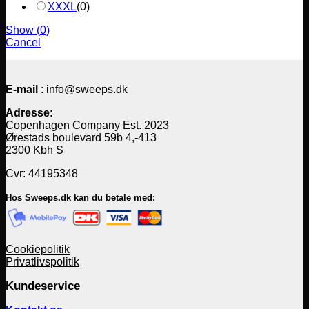
XXXL
(
0
)
Show
(
0
)
Cancel
E-mail
: info@sweeps.dk
Adresse
:
Copenhagen Company Est. 2023
Ørestads boulevard 59b 4,-413
2300 Kbh S
Cvr: 44195348
Hos Sweeps.dk kan du betale med:
Cookiepolitik
Privatlivspolitik
Kundeservice