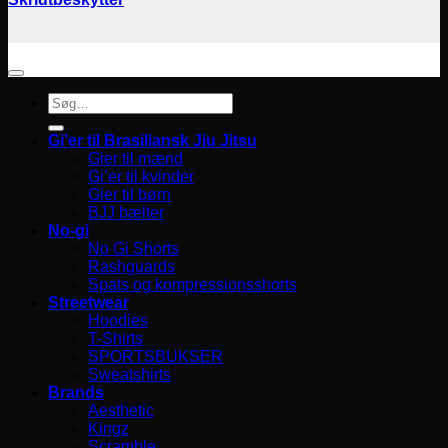
Søg
efter:
Gi’er til Brasiliansk Jiu Jitsu
Gier til mænd
Gi’er til kvinder
Gier til børn
BJJ bælter
No-gi
No Gi Shorts
Rashguards
Spats og kompressionsshorts
Streetwear
Hoodies
T-Shirts
SPORTSBUKSER
Sweatshirts
Brands
Aesthetic
Kingz
Scramble