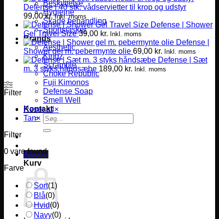
Beskyttelse
Defense | 40 stk. vådservietter til krop og udstyr
Hygiejne
99,00
kr.
Inkl. moms
Skade behandling
Defense | Shower
Sportstasker
Gel Travel Size
39,00
kr.
Inkl. moms
Brands
Defense |
Aesthetic
Shower gel m. pebermynte olie
69,00
kr.
Inkl. moms
Kingz
Defense | Sæt
Scramble
m. 3 styks håndsæbe
189,00
kr.
Inkl. moms
Choke Republic
Fuji Kimonos
Defense Soap
Filter
Smell Well
Kontakt
Reset all
×
Søg
Tan
×
efter:
Filter
0
vare found
0,00
kr.
Kurv
Farve
Sort
(
1
)
Blå
(
0
)
Hvid
(
0
)
Navy
(
0
)