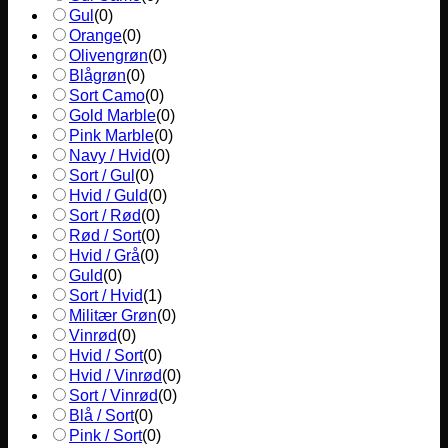
Gul
(
0
)
Orange
(
0
)
Olivengrøn
(
0
)
Blågrøn
(
0
)
Sort Camo
(
0
)
Gold Marble
(
0
)
Pink Marble
(
0
)
Navy / Hvid
(
0
)
Sort / Gul
(
0
)
Hvid / Guld
(
0
)
Sort / Rød
(
0
)
Rød / Sort
(
0
)
Hvid / Grå
(
0
)
Guld
(
0
)
Sort / Hvid
(
1
)
Militær Grøn
(
0
)
Vinrød
(
0
)
Hvid / Sort
(
0
)
Hvid / Vinrød
(
0
)
Sort / Vinrød
(
0
)
Blå / Sort
(
0
)
Pink / Sort
(
0
)