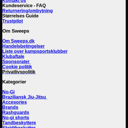
Kontakt os
Kundeservice - FAQ
Returnering/ombytning
Størrelses Guide
Trustpilot
Om Sweeps
Om Sweeps.dk
Handelsbetingelser
Liste over kampsportsklubber
Klubaftale
Sponsorater
Cookie politik
Privatlivspolitik
Kategorier
No-Gi
Braziliansk Jiu-Jitsu
Accesories
Brands
Rashguards
No-gi shorts
Tandbeskyttere
Skridtbeskytter