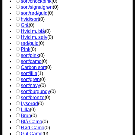
sort/chockpink
(
0
)
sort/signalgrøn
(
0
)
sort/rød/guld
(
0
)
hvid/sort
(
0
)
Grå
(
0
)
Hvid m. blå
(
0
)
Hvid m. sølv
(
0
)
rød/guld
(
0
)
Pink
(
0
)
sort/pink
(
0
)
sort/camo
(
0
)
Carbon sort
(
0
)
sort/lilla
(
1
)
sort/grøn
(
0
)
sort/navy
(
0
)
sort/burgundy
(
0
)
sort/bronze
(
0
)
Lyserød
(
0
)
Lilla
(
0
)
Brun
(
0
)
Blå Camo
(
0
)
Rød Camo
(
0
)
Gul Camo
(
0
)