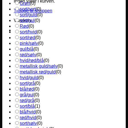
Ingen varer i kurven.
Grøn
(
0
)
sort/sort
(
0
)
Tilbage til shoppen
sort/guld
(
0
)
sort/gul
(
0
)
Varekurv
Rød
(
0
)
sort/hvid
(
0
)
sort/rød
(
0
)
pink/sølv
(
0
)
gul/blå
(
0
)
rød/sølv
(
0
)
hvid/rød/blå
(
0
)
metallisk guld/sølv
(
0
)
metallisk rød/guld
(
0
)
hvid/guld
(
0
)
sort/grå
(
0
)
blå/rød
(
0
)
grå/gul
(
0
)
rød/grå
(
0
)
sort/blå
(
1
)
blå/hvid
(
0
)
rød/hvid
(
0
)
sort/sølv
(
0
)