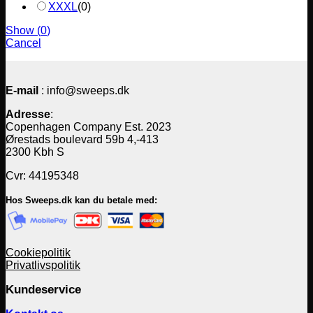
XXXL
(
0
)
Show
(
0
)
Cancel
E-mail
: info@sweeps.dk
Adresse
:
Copenhagen Company Est. 2023
Ørestads boulevard 59b 4,-413
2300 Kbh S
Cvr: 44195348
Hos Sweeps.dk kan du betale med:
Cookiepolitik
Privatlivspolitik
Kundeservice