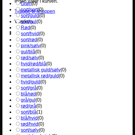
Ingen varer i kurven.
Grøn
(
0
)
sort/sort
(
0
)
Tilbage til shoppen
sort/guld
(
0
)
sort/gul
(
0
)
Varekurv
Rød
(
0
)
sort/hvid
(
0
)
sort/rød
(
0
)
pink/sølv
(
0
)
gul/blå
(
0
)
rød/sølv
(
0
)
hvid/rød/blå
(
0
)
metallisk guld/sølv
(
0
)
metallisk rød/guld
(
0
)
hvid/guld
(
0
)
sort/grå
(
0
)
blå/rød
(
0
)
grå/gul
(
0
)
rød/grå
(
0
)
sort/blå
(
1
)
blå/hvid
(
0
)
rød/hvid
(
0
)
sort/sølv
(
0
)