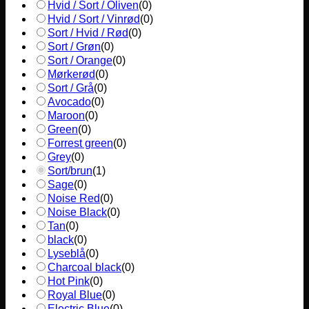
Hvid / Sort / Oliven
(
0
)
Hvid / Sort / Vinrød
(
0
)
Sort / Hvid / Rød
(
0
)
Sort / Grøn
(
0
)
Sort / Orange
(
0
)
Mørkerød
(
0
)
Sort / Grå
(
0
)
Avocado
(
0
)
Maroon
(
0
)
Green
(
0
)
Forrest green
(
0
)
Grey
(
0
)
Sort/brun
(
1
)
Sage
(
0
)
Noise Red
(
0
)
Noise Black
(
0
)
Tan
(
0
)
black
(
0
)
Lyseblå
(
0
)
Charcoal black
(
0
)
Hot Pink
(
0
)
Royal Blue
(
0
)
Electric Blue
(
0
)