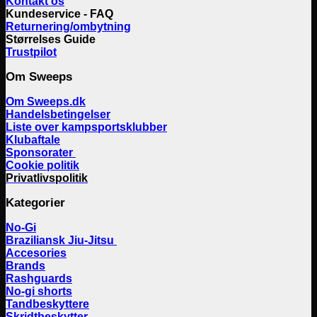
Kontakt os
Kundeservice - FAQ
Returnering/ombytning
Størrelses Guide
Trustpilot
Om Sweeps
Om Sweeps.dk
Handelsbetingelser
Liste over kampsportsklubber
Klubaftale
Sponsorater
Cookie politik
Privatlivspolitik
Kategorier
No-Gi
Braziliansk Jiu-Jitsu
Accesories
Brands
Rashguards
No-gi shorts
Tandbeskyttere
Skridtbeskytter