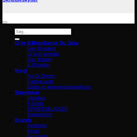
Søg
efter:
Gi’er til Brasiliansk Jiu Jitsu
Gier til mænd
Gi’er til kvinder
Gier til børn
BJJ bælter
No-gi
No Gi Shorts
Rashguards
Spats og kompressionsshorts
Streetwear
Hoodies
T-Shirts
SPORTSBUKSER
Sweatshirts
Brands
Aesthetic
Kingz
Scramble