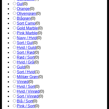
Gul
(
0
)
Orange
(
0
)
Olivengrøn
(
0
)
Blågrøn
(
0
)
Sort Camo
(
0
)
Gold Marble
(
0
)
Pink Marble
(
0
)
Navy / Hvid
(
0
)
Sort / Gul
(
0
)
Hvid / Guld
(
0
)
Sort / Rød
(
0
)
Rød / Sort
(
0
)
Hvid / Grå
(
0
)
Guld
(
0
)
Sort / Hvid
(
1
)
Militær Grøn
(
0
)
Vinrød
(
0
)
Hvid / Sort
(
0
)
Hvid / Vinrød
(
0
)
Sort / Vinrød
(
0
)
Blå / Sort
(
0
)
Pink / Sort
(
0
)