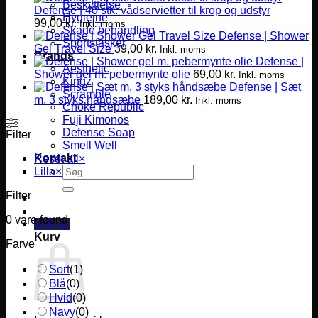
Beskyttelse
Defense | 40 stk. vådservietter til krop og udstyr
Hygiejne
99,00
kr.
Inkl. moms
Skade behandling
Defense | Shower
Sportstasker
Gel Travel Size
39,00
kr.
Inkl. moms
Brands
Defense |
Aesthetic
Shower gel m. pebermynte olie
69,00
kr.
Inkl. moms
Kingz
Defense | Sæt
Scramble
m. 3 styks håndsæbe
189,00
kr.
Inkl. moms
Choke Republic
Fuji Kimonos
Defense Soap
Filter
Smell Well
Kontakt
Reset all
×
Søg
Lilla
×
efter:
Filter
0
vare found
0,00
kr.
Kurv
Farve
Sort
(
1
)
Blå
(
0
)
Hvid
(
0
)
Navy
(
0
)