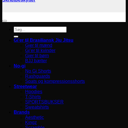
Søg
efter:
Gi’er til Brasiliansk Jiu Jitsu
Gier til mænd
Gi’er til kvinder
Gier til børn
BJJ bælter
No-gi
No Gi Shorts
Rashguards
Spats og kompressionsshorts
Streetwear
Hoodies
T-Shirts
SPORTSBUKSER
Sweatshirts
Brands
Aesthetic
Kingz
Scramble