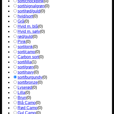
sort/chockpink
(
0
)
sort/signalgrøn
(
0
)
sort/rød/guld
(
0
)
hvid/sort
(
0
)
Grå
(
0
)
Hvid m. blå
(
0
)
Hvid m. sølv
(
0
)
rød/guld
(
0
)
Pink
(
0
)
sort/pink
(
0
)
sort/camo
(
0
)
Carbon sort
(
0
)
sort/lilla
(
1
)
sort/grøn
(
0
)
sort/navy
(
0
)
sort/burgundy
(
0
)
sort/bronze
(
0
)
Lyserød
(
0
)
Lilla
(
0
)
Brun
(
0
)
Blå Camo
(
0
)
Rød Camo
(
0
)
Gul Camo
(
0
)