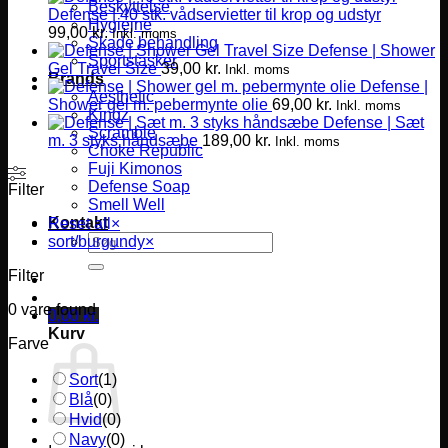
Beskyttelse
Defense | 40 stk. vådservietter til krop og udstyr
Hygiejne
99,00
kr.
Inkl. moms
Skade behandling
Defense | Shower
Sportstasker
Gel Travel Size
39,00
kr.
Inkl. moms
Brands
Defense |
Aesthetic
Shower gel m. pebermynte olie
69,00
kr.
Inkl. moms
Kingz
Defense | Sæt
Scramble
m. 3 styks håndsæbe
189,00
kr.
Inkl. moms
Choke Republic
Fuji Kimonos
Defense Soap
Filter
Smell Well
Kontakt
Reset all
×
Søg
sort/burgundy
×
efter:
Filter
0
vare found
0,00
kr.
Kurv
Farve
Sort
(
1
)
Blå
(
0
)
Hvid
(
0
)
Navy
(
0
)