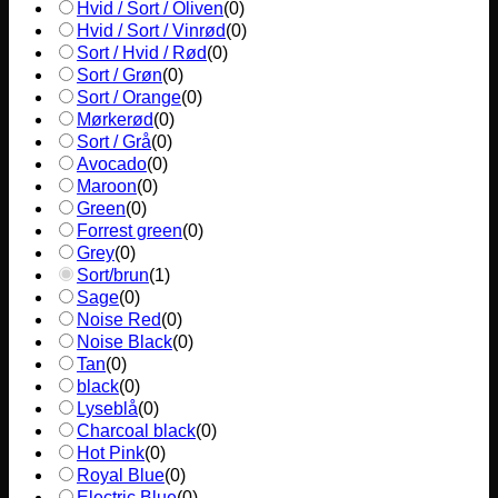
Hvid / Sort / Oliven
(
0
)
Hvid / Sort / Vinrød
(
0
)
Sort / Hvid / Rød
(
0
)
Sort / Grøn
(
0
)
Sort / Orange
(
0
)
Mørkerød
(
0
)
Sort / Grå
(
0
)
Avocado
(
0
)
Maroon
(
0
)
Green
(
0
)
Forrest green
(
0
)
Grey
(
0
)
Sort/brun
(
1
)
Sage
(
0
)
Noise Red
(
0
)
Noise Black
(
0
)
Tan
(
0
)
black
(
0
)
Lyseblå
(
0
)
Charcoal black
(
0
)
Hot Pink
(
0
)
Royal Blue
(
0
)
Electric Blue
(
0
)