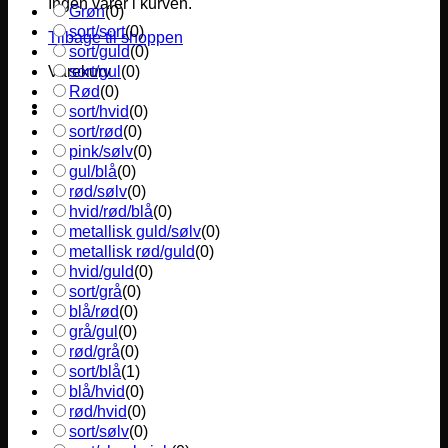
Ingen varer i kurven.
Grøn
(
0
)
sort/sort
(
0
)
Tilbage til shoppen
sort/guld
(
0
)
sort/gul
(
0
)
Varekurv
Rød
(
0
)
sort/hvid
(
0
)
sort/rød
(
0
)
pink/sølv
(
0
)
gul/blå
(
0
)
rød/sølv
(
0
)
hvid/rød/blå
(
0
)
metallisk guld/sølv
(
0
)
metallisk rød/guld
(
0
)
hvid/guld
(
0
)
sort/grå
(
0
)
blå/rød
(
0
)
grå/gul
(
0
)
rød/grå
(
0
)
sort/blå
(
1
)
blå/hvid
(
0
)
rød/hvid
(
0
)
sort/sølv
(
0
)