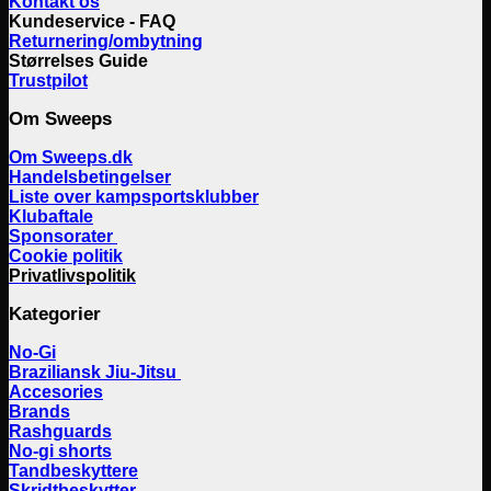
Kontakt os
Kundeservice - FAQ
Returnering/ombytning
Størrelses Guide
Trustpilot
Om Sweeps
Om Sweeps.dk
Handelsbetingelser
Liste over kampsportsklubber
Klubaftale
Sponsorater
Cookie politik
Privatlivspolitik
Kategorier
No-Gi
Braziliansk Jiu-Jitsu
Accesories
Brands
Rashguards
No-gi shorts
Tandbeskyttere
Skridtbeskytter