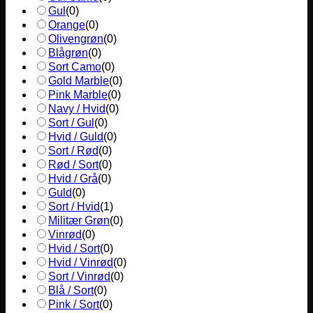
Gul
(
0
)
Orange
(
0
)
Olivengrøn
(
0
)
Blågrøn
(
0
)
Sort Camo
(
0
)
Gold Marble
(
0
)
Pink Marble
(
0
)
Navy / Hvid
(
0
)
Sort / Gul
(
0
)
Hvid / Guld
(
0
)
Sort / Rød
(
0
)
Rød / Sort
(
0
)
Hvid / Grå
(
0
)
Guld
(
0
)
Sort / Hvid
(
1
)
Militær Grøn
(
0
)
Vinrød
(
0
)
Hvid / Sort
(
0
)
Hvid / Vinrød
(
0
)
Sort / Vinrød
(
0
)
Blå / Sort
(
0
)
Pink / Sort
(
0
)