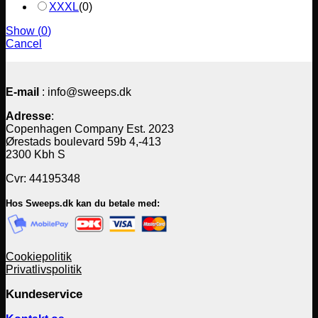
XXXL
(
0
)
Show
(
0
)
Cancel
E-mail
: info@sweeps.dk
Adresse
:
Copenhagen Company Est. 2023
Ørestads boulevard 59b 4,-413
2300 Kbh S
Cvr: 44195348
Hos Sweeps.dk kan du betale med:
Cookiepolitik
Privatlivspolitik
Kundeservice